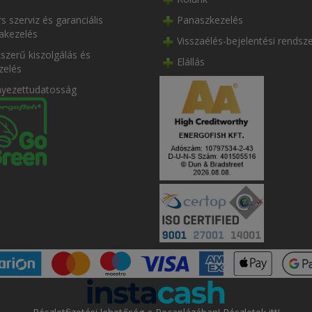
s szerviz és garanciális
Panaszkezelés
akezelés
Visszaélés-bejelentési rendsz
szerű kiszolgálás és
Elállás
zelés
nyezettudatosság