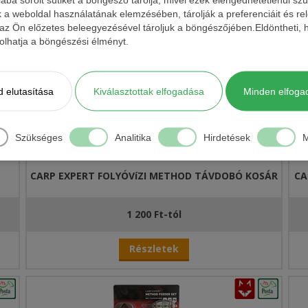
k a weboldal használatának elemzésében, tárolják a preferenciáit és re
egészítője.
 az Ön előzetes beleegyezésével tároljuk a böngészőjében.Eldöntheti, h
ásolhatja a böngészési élményt.
 elutasítása
Kiválasztottak elfogadása
Minden elfoga
Szükséges
Analitika
Hirdetések
M
CARP EXPERT FOLYÓVíZI METHOD TÁVDOBÓ KOSÁR
CA
1 200 Ft-tól
Részletek