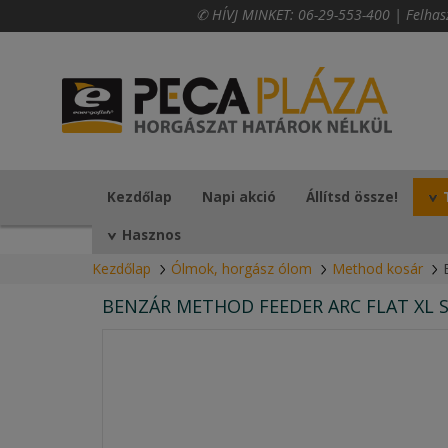
✆ HÍVJ MINKET:
06-29-553-400
|
Felhas
Kezdőlap
Napi akció
Állítsd össze!
Hasznos
Kezdőlap
Ólmok, horgász ólom
Method kosár
BENZÁR METHOD FEEDER ARC FLAT XL