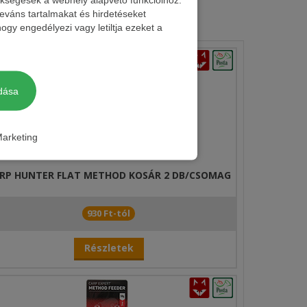
leváns tartalmakat és hirdetéseket
ogy engedélyezi vagy letiltja ezeket a
dása
arketing
RP HUNTER FLAT METHOD KOSÁR 2 DB/CSOMAG
930 Ft-tól
Részletek