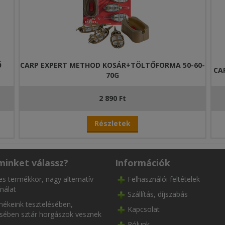
Ő
CARP EXPERT METHOD KOSÁR+TÖLTŐFORMA 50-60-
CA
70G
2 890 Ft
Részletek
minket válassz?
Információk
es termékkör, nagy alternatív
Felhasználói feltételek
nálat
Szállítás, díjszabás
ékeink tesztelésében,
Kapcsolat
ésében sztár horgászok vesznek
Rólunk