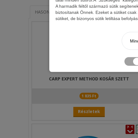
A harmadik féltől származó sütik segítene
Ez a forma a Benzár Arc Flat XL kosarak tökéletes ki
HASONLÓ TERMÉKEK
KAPCSOLÓDÓ ÍRÁSOK
biztosítanak Önnek. Ezeket a sütiket csak
sütiket, de bizonyos sütik letiltása befoly
Mind
CARP EXPERT METHOD KOSÁR SZETT
1 835 Ft
Részletek