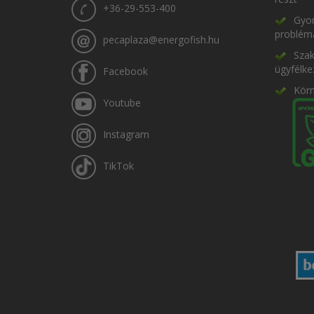
+36-29-553-400
Gyor
problém
pecaplaza@energofish.hu
Szak
ügyfélke
Facebook
Kör
Youtube
Instagram
TikTok