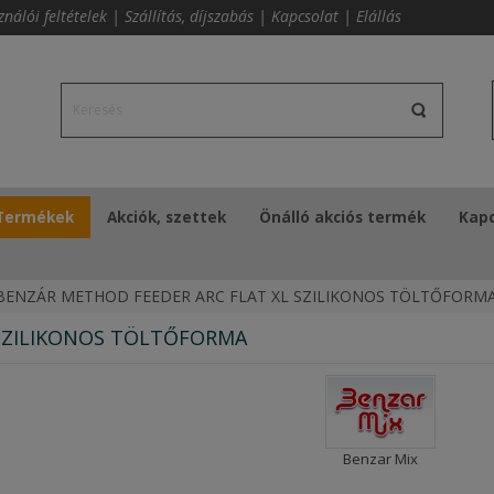
ználói feltételek
|
Szállítás, díjszabás
|
Kapcsolat
|
Elállás
Termékek
Akciók, szettek
Önálló akciós termék
Kapc
BENZÁR METHOD FEEDER ARC FLAT XL SZILIKONOS TÖLTŐFORM
 SZILIKONOS TÖLTŐFORMA
Benzar Mix