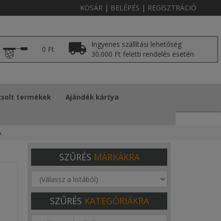
KOSÁR
|
BELÉPÉS
|
REGISZTRÁCIÓ
Ingyenes szállítási lehetőség
0 Ft
30.000 Ft feletti rendelés esetén
solt termékek
Ajándék kártya
A
SZŰRÉS
MÁRKÁKRA
SZŰRÉS
KATEGÓRIÁKRA