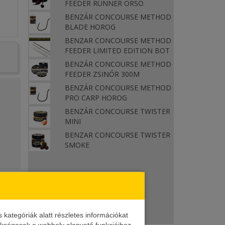
FEEDER RUNNER ORSÓ
BENZÁR CONCOURSE METHOD
BLADE HOROG
BENZAR CONCOURSE METHOD
FEEDER LIMITED EDITION BOT
BENZÁR CONCOURSE METHOD
FEEDER ZSINÓR 300M
BENZÁR CONCOURSE METHOD
PRO CARP HOROG
BENZÁR CONCOURSE TWISTER
MINI
BENZAR CONCOURSE TWISTER
SMOKE
s
aga
ikon
ategóriák alatt részletes információkat
zükségesek a webhely alapvető funkcióihoz.