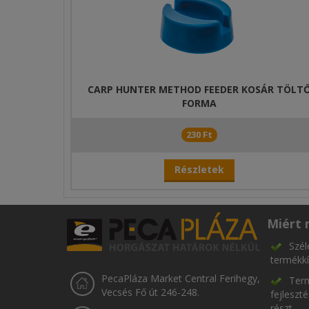
CARP HUNTER METHOD FEEDER KOSÁR TÖLT
FORMA
230 Ft
Részletek
Miért 
Szél
termékkí
PecaPláza Market Central Ferihegy,
Term
Vecsés Fő út 246-248.
fejleszt
részt