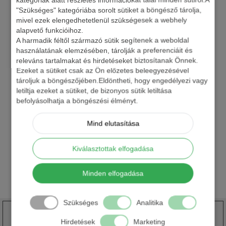
E-mail cím
"Szükséges" kategóriába sorolt sütiket a böngésző tárolja,
mivel ezek elengedhetetlenül szükségesek a webhely
alapvető funkcióihoz.
A harmadik féltől származó sütik segítenek a weboldal
Üzenet
használatának elemzésében, tárolják a preferenciáit és
releváns tartalmakat és hirdetéseket biztosítanak Önnek.
Ezeket a sütiket csak az Ön előzetes beleegyezésével
tároljuk a böngészőjében.Eldöntheti, hogy engedélyezi vagy
letiltja ezeket a sütiket, de bizonyos sütik letiltása
Biztonsági kód
*
befolyásolhatja a böngészési élményt.
Mind elutasítása
Kiválasztottak elfogadása
Elfogadom az Adatkezelési Tájékoztatót
Minden elfogadása
Szükséges
Analitika
Ingyenes szállítási lehetőség
30.000 Ft feletti rendelés esetén
Hirdetések
Marketing