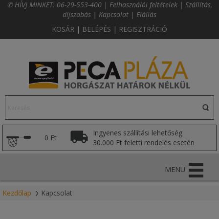
✆ HÍVJ MINKET:
06-29-553-400
|
Felhasználói feltételek
|
Szállítás,
díjszabás
|
Kapcsolat
|
Elállás
KOSÁR
|
BELÉPÉS
|
REGISZTRÁCIÓ
Ingyenes szállítási lehetőség
0 Ft
30.000 Ft feletti rendelés esetén
MENÜ
Kezdőlap
Kapcsolat