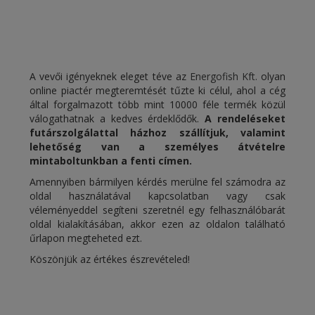
A vevői igényeknek eleget téve az
Energofish Kft.
olyan
online piactér megteremtését tűzte ki célul, ahol a cég
által forgalmazott több mint 10000 féle termék közül
válogathatnak a kedves érdeklődők.
A rendeléseket
futárszolgálattal házhoz szállítjuk, valamint
lehetőség van a személyes átvételre
mintaboltunkban a fenti címen.
Amennyiben bármilyen kérdés merülne fel számodra az
oldal használatával kapcsolatban vagy csak
véleményeddel segíteni szeretnél egy felhasználóbarát
oldal kialakításában, akkor ezen az oldalon található
űrlapon megteheted ezt.
Köszönjük az értékes észrevételed!