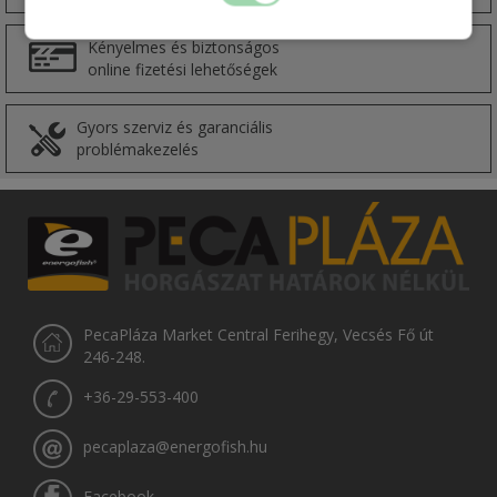
Kényelmes és biztonságos
online fizetési lehetőségek
Gyors szerviz és garanciális
problémakezelés
PecaPláza Market Central Ferihegy, Vecsés Fő út
246-248.
+36-29-553-400
pecaplaza@energofish.hu
Facebook