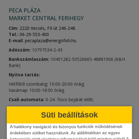
PECA PLÁZA
MARKET CENTRAL FERIHEGY
Cím:
2220 Vecsés, Fő út 246-248.
Tel.:
06-29-553-400
E-mail
:
pecaplaza@energofish.hu
Adószám:
10797534-2-43
Bankszámlaszám:
10401282-50526665-48881006 (K&H
Bank)
Nyitva tartás:
Hétfőtől szombatig: 10:00-20:00 óráig
Vasárnap: 10:00-18:00 óráig
Csali automata:
0-24.
Tesco
bejárat előtt.
Küldj üzenetet
Süti beállítások
Név
A hatékony navigáció és bizonyos funkciók működésének
érdekében sütiket használunk. Az alábbiakban az egyes
kategóriák alatt részletes információkat talál minden sütiről.A