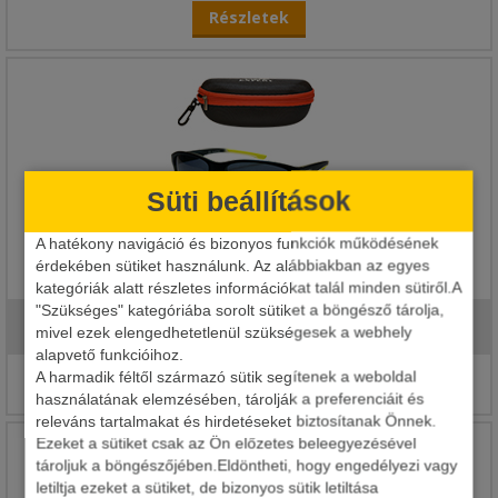
Részletek
Süti beállítások
A hatékony navigáció és bizonyos funkciók működésének
CARP EXPERT LEBEGŐ NAPSZEMÜVEG LUMINA AJÁNDÉK
érdekében sütiket használunk. Az alábbiakban az egyes
TOKKAL
kategóriák alatt részletes információkat talál minden sütiről.A
"Szükséges" kategóriába sorolt sütiket a böngésző tárolja,
9 049 Ft
mivel ezek elengedhetetlenül szükségesek a webhely
6 990 Ft
alapvető funkcióihoz.
A harmadik féltől származó sütik segítenek a weboldal
Részletek
használatának elemzésében, tárolják a preferenciáit és
releváns tartalmakat és hirdetéseket biztosítanak Önnek.
Ezeket a sütiket csak az Ön előzetes beleegyezésével
tároljuk a böngészőjében.Eldöntheti, hogy engedélyezi vagy
letiltja ezeket a sütiket, de bizonyos sütik letiltása