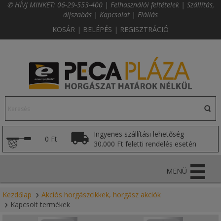
✆ HÍVJ MINKET:
06-29-553-400
|
Felhasználói feltételek
|
Szállítás,
díjszabás
|
Kapcsolat
|
Elállás
KOSÁR
|
BELÉPÉS
|
REGISZTRÁCIÓ
Ingyenes szállítási lehetőség
0 Ft
30.000 Ft feletti rendelés esetén
MENÜ
Kezdőlap
Akciós horgászcikkek, horgász akciók
Kapcsolt termékek