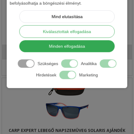
befolyásolhatja a böngészési élményt.
Mind elutasítása
Kiválasztottak elfogadása
CARP EXPERT LEBEGŐ NAPSZEMÜVEG OPTIRAY AJÁNDÉK
TOKKAL
Minden elfogadása
9 616 Ft
7 490 Ft
Szükséges
Analitika
Részletek
Hirdetések
Marketing
CARP EXPERT LEBEGŐ NAPSZEMÜVEG SOLARIS AJÁNDÉK