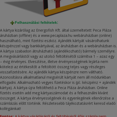
Felhasználási feltételek:
A kártya kizárólag az Energofish Kft. által üzemeltetett Peca Pláza
áruházban (offline) és a www.pecaplaza.hu webáruházban (online)
használható, mint fizetési eszköz. Ajándék kártyát vásárolhatunk
készpénzzel vagy bankkártyával, az áruházban és a webáruházban is.
A kártya szabadon átruházható (ajándékozható) bármely személyre.
A megvásárlástól vagy az utolsó feltöltésétől számítva 1 – azaz egy
– évig érvényes. Elvesztése, illetve érvényességének lejárta nem
kötelezi az értékesítőt a feltöltött összeg teljes vagy részleges
visszafizetésére. Az ajándék kártya készpénzre nem váltható.
Azonosításra alkalmatlanul megsérült kártyát nem áll módunkban
elfogadni. Alkalmazható vegyes fizetéskor is (pl.: készpénz + ajándék
kártya). A kártya újra feltölthető a Peca Pláza áruházban. Online
fizetés esetén add meg kártyaszámodat és a felhasználni kívánt
összeget. A kártya érvényességének és egyenlegének ellenőrzése a
számlázás előtt történik. Részletesebb tájékoztatásrért keresd eladó
kollégáinkat!
Fontos:
A kártya vásárlásáról és feltöltéséről áfás számla nem