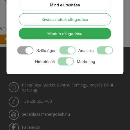
Mind elutasítása
Kiválasztottak elfogadása
Vásárolj ajándék kártyát vagy válassz csomagajánlatainkból!
Minden elfogadása
Ajándék kártyás termékek itt!
Szükséges
Analitika
Hirdetések
Marketing
PecaPláza Market Central Ferihegy, Vecsés Fő út
246-248.
+36-29-553-400
pecaplaza@energofish.hu
Facebook