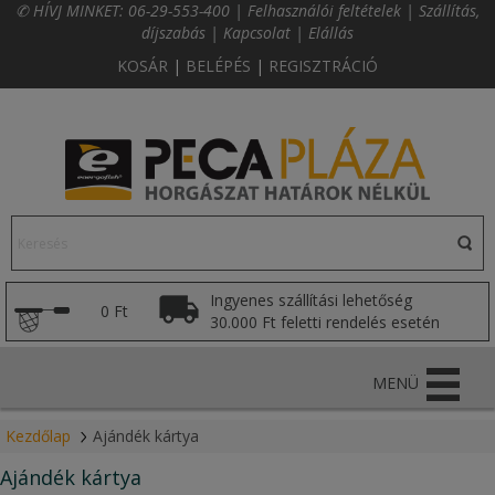
✆ HÍVJ MINKET:
06-29-553-400
|
Felhasználói feltételek
|
Szállítás,
díjszabás
|
Kapcsolat
|
Elállás
KOSÁR
|
BELÉPÉS
|
REGISZTRÁCIÓ
Ingyenes szállítási lehetőség
0 Ft
30.000 Ft feletti rendelés esetén
MENÜ
Kezdőlap
Ajándék kártya
Ajándék kártya