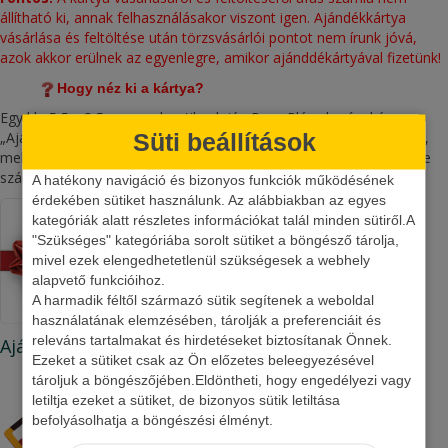
állítható ki, annak felhasználásakor viszont igen. Ajándékkártya
vásárlása és feltöltése után törzsvásárlói pontot nem írunk jóvá,
azok akkor erülnek az egyenlegre, amikor ajánddékártyával fizetünk!
Hogy néz ki a kártya?
Egy kb. 5,5 x 8,5 cm-es plasztik, elején Peca Pláza logóval és
Süti beállítások
„Ajándék kártya” dekorációval. Hátoldalán találjuk a kártyaszámot,
mely alatt ugyanez vonalkódként is látható. Fizetéskor kollégáink e
számsor alapján fogják azonosítani a fizetőeszközt.
A hatékony navigáció és bizonyos funkciók működésének
érdekében sütiket használunk. Az alábbiakban az egyes
kategóriák alatt részletes információkat talál minden sütiről.A
"Szükséges" kategóriába sorolt sütiket a böngésző tárolja,
mivel ezek elengedhetetlenül szükségesek a webhely
alapvető funkcióihoz.
A harmadik féltől származó sütik segítenek a weboldal
használatának elemzésében, tárolják a preferenciáit és
releváns tartalmakat és hirdetéseket biztosítanak Önnek.
Ajándék kártyás termékeink
Ezeket a sütiket csak az Ön előzetes beleegyezésével
tároljuk a böngészőjében.Eldöntheti, hogy engedélyezi vagy
letiltja ezeket a sütiket, de bizonyos sütik letiltása
befolyásolhatja a böngészési élményt.