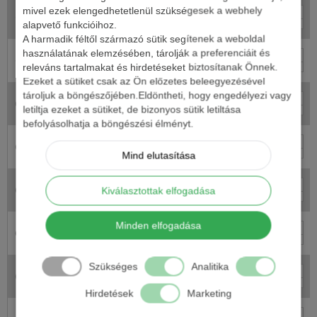
KAMASAKI ÚSZÓ
mivel ezek elengedhetetlenül szükségesek a webhely
+
69627-010
390 Ft
-
E4 1G
alapvető funkcióihoz.
A harmadik féltől származó sütik segítenek a weboldal
használatának elemzésében, tárolják a preferenciáit és
KAMASAKI ÚSZÓ
+
69615-020
390 Ft
-
B10 2G
releváns tartalmakat és hirdetéseket biztosítanak Önnek.
Ezeket a sütiket csak az Ön előzetes beleegyezésével
tároljuk a böngészőjében.Eldöntheti, hogy engedélyezi vagy
KAMASAKI ÚSZÓ
+
69655-030
390 Ft
-
C7 3G
letiltja ezeket a sütiket, de bizonyos sütik letiltása
befolyásolhatja a böngészési élményt.
KAMASAKI ÚSZÓ
+
69611-025
390 Ft
-
B3 2,5G
Mind elutasítása
KAMASAKI ÚSZÓ
+
69615-030
390 Ft
Kiválasztottak elfogadása
-
B10 3G
Minden elfogadása
KAMASAKI ÚSZÓ
+
69656-040
490 Ft
-
C9 4G
Szükséges
Analitika
KAMASAKI ÚSZÓ
+
69612-010
390 Ft
-
B6 1G
Hirdetések
Marketing
KAMASAKI ÚSZÓ
+