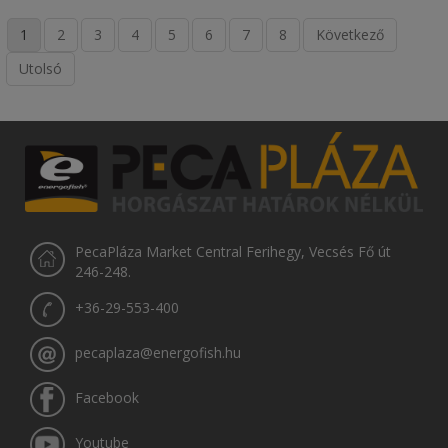
1
2
3
4
5
6
7
8
Következő
Utolsó
PecaPláza Market Central Ferihegy, Vecsés Fő út
246-248.
+36-29-553-400
pecaplaza@energofish.hu
Facebook
Youtube