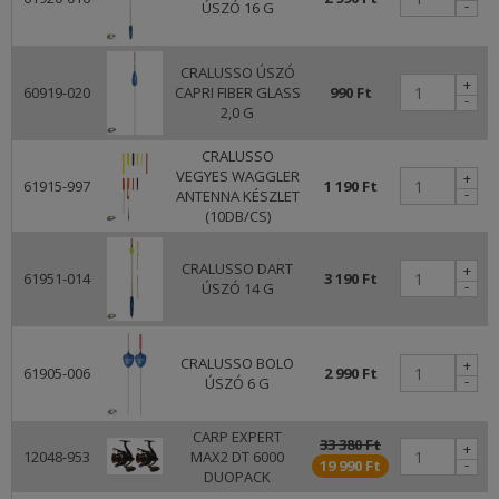
-
ÚSZÓ 16 G
CRALUSSO ÚSZÓ
+
60919-020
CAPRI FIBER GLASS
990 Ft
-
2,0 G
CRALUSSO
VEGYES WAGGLER
+
61915-997
1 190 Ft
-
ANTENNA KÉSZLET
(10DB/CS)
CRALUSSO DART
+
61951-014
3 190 Ft
-
ÚSZÓ 14 G
CRALUSSO BOLO
+
61905-006
2 990 Ft
-
ÚSZÓ 6 G
CARP EXPERT
33 380 Ft
+
12048-953
MAX2 DT 6000
-
19 990 Ft
DUOPACK