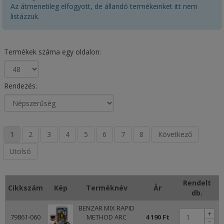
Az átmenetileg elfogyott, de állandó termékeinket itt nem
listázzuk.
Termékek száma egy oldalon:
Rendezés:
1
2
3
4
5
6
7
8
Következő
Utolsó
Rendelt
Cikkszám
Kép
Terméknév
Ár
db.
BENZAR MIX RAPID
+
79861-060
METHOD ARC
4 190 Ft
-