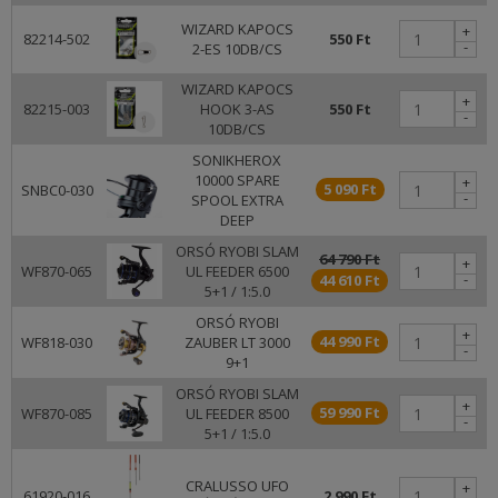
WIZARD KAPOCS
+
82214-502
550 Ft
-
2-ES 10DB/CS
WIZARD KAPOCS
+
82215-003
HOOK 3-AS
550 Ft
-
10DB/CS
SONIKHEROX
10000 SPARE
+
5 090 Ft
SNBC0-030
-
SPOOL EXTRA
DEEP
ORSÓ RYOBI SLAM
64 790 Ft
+
WF870-065
UL FEEDER 6500
-
44 610 Ft
5+1 / 1:5.0
ORSÓ RYOBI
+
44 990 Ft
WF818-030
ZAUBER LT 3000
-
9+1
ORSÓ RYOBI SLAM
+
59 990 Ft
WF870-085
UL FEEDER 8500
-
5+1 / 1:5.0
CRALUSSO UFO
+
61920-016
2 990 Ft