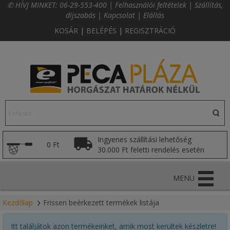
✆ HÍVJ MINKET:
06-29-553-400
|
Felhasználói feltételek
|
Szállítás,
díjszabás
|
Kapcsolat
|
Elállás
KOSÁR
|
BELÉPÉS
|
REGISZTRÁCIÓ
Ingyenes szállítási lehetőség
0 Ft
30.000 Ft feletti rendelés esetén
MENÜ
Kezdőlap
Frissen beérkezett termékek listája
Itt találjátok azon termékeinket, amik most kerültek készletre!