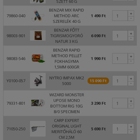
SZETT 60 G
BENZAR MIX RAPID
+
79860-040
METHOD ARC
1 490 Ft
-
SZERELÉK 40 G
BENZAR FŐTT
+
98003-901
TIGRISMOGYORÓ
6 090 Ft
-
NATUR 3 KG
BENZAR RAPID
METHOD PELLET
+
98083-546
1 990 Ft
-
FOKHAGYMA
1,5MM 600GR
NYTRO IMPAX MK2
+
Y0100-057
15 090 Ft
-
5000
WIZARD MONSTER
UPOSE MONO
+
79331-801
3 290 Ft
-
BOTTOM RIG 10G
8/0 SPECIMEN
CARP EXPERT
ORIGINAL LIGHT
+
71050-250
5 690 Ft
-
MERITŐHÁLÓ 60
CM 2,5M