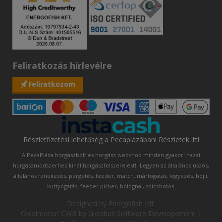
Feliratkozás hírlevélre
Feliratkozom
Részletfizetési lehetőség a Pecaplázában! Részletek itt!
A PecaPláza horgászbolt és horgász webshop minden gyakori hazai
horgászmódszerhez kínál horgászfelszerelést!
Legyen az általános úszós,
általános fenekezés, pergetés, feeder, match, mártogatás, legyezés, bojli,
kuttyogatás, feeder picker, bolognai, spiccbotos.
Designed by
Energofish Kft
.
Oldalmotor:
CWB
by
Gloobus Software Developement
|