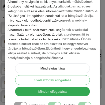
A hatékony navigáció és bizonyos funkciók működésének
Legyezés
Kuttyogatás
érdekében sütiket használunk. Az alábbiakban az egyes
kategóriák alatt részletes információkat talál minden sütiről.A
"Szükséges" kategóriába sorolt sütiket a böngésző tárolja,
Kedvenc halfajok
mivel ezek elengedhetetlenül szükségesek a webhely
alapvető funkcióihoz.
Amur
Balin
Busa
A harmadik féltől származó sütik segítenek a weboldal
használatának elemzésében, tárolják a preferenciáit és
releváns tartalmakat és hirdetéseket biztosítanak Önnek.
Csuka
Domolykó
Ezeket a sütiket csak az Ön előzetes beleegyezésével
tároljuk a böngészőjében.Eldöntheti, hogy engedélyezi vagy
letiltja ezeket a sütiket, de bizonyos sütik letiltása
Harcsa
Kárász
Keszeg
befolyásolhatja a böngészési élményt.
Mind elutasítása
Márna
Menyhal
Paduc
Kiválasztottak elfogadása
Pisztráng
Ponty
Sügér
Minden elfogadása
Süllő