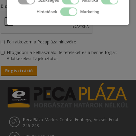
Szükséges
Analitika
*
Biztonsági kód
Hirdetések
Marketing
Feliratkozom a Pecapláza hírlevélre
Elfogadom a Felhasználói feltételeket és a benne foglalt
Adatkezelési Tájékoztatót
PecaPláza Market Central Ferihegy, Vecsés Fő út
246-248.