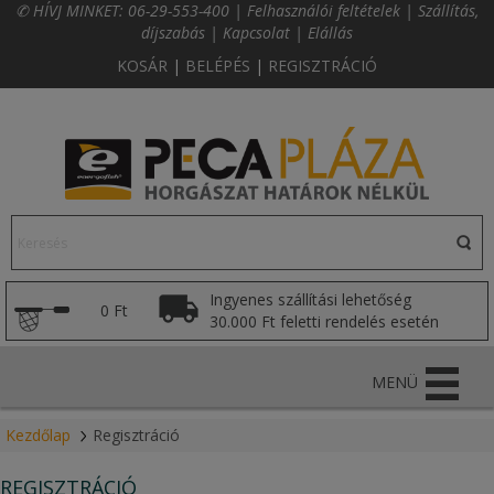
✆ HÍVJ MINKET:
06-29-553-400
|
Felhasználói feltételek
|
Szállítás,
díjszabás
|
Kapcsolat
|
Elállás
KOSÁR
|
BELÉPÉS
|
REGISZTRÁCIÓ
Ingyenes szállítási lehetőség
0 Ft
30.000 Ft feletti rendelés esetén
MENÜ
Kezdőlap
Regisztráció
REGISZTRÁCIÓ