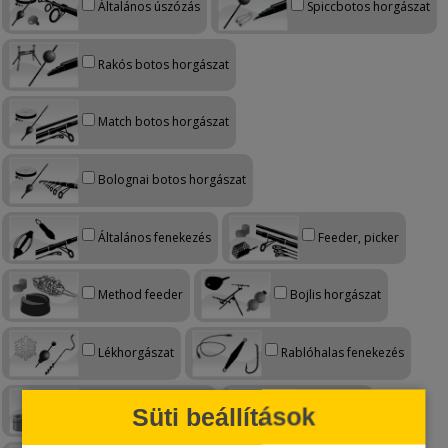
Általános úszózás
Spiccbotos horgászat
Rakós botos horgászat
Match botos horgászat
Bolognai botos horgászat
Általános fenekezés
Feeder, picker
Method feeder
Bojlis horgászat
Lékhorgászat
Rablóhalas fenekezés
Rablóhalas úszózás
Pergetés
Süti beállítások