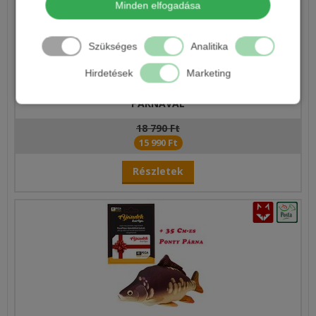
Minden elfogadása
Szükséges
Analitika
Hirdetések
Marketing
AJÁNDÉKKÁRTYA 15000 FT PIKKELYES PONTY BABY
PÁRNÁVAL
18 790 Ft
15 990 Ft
Részletek