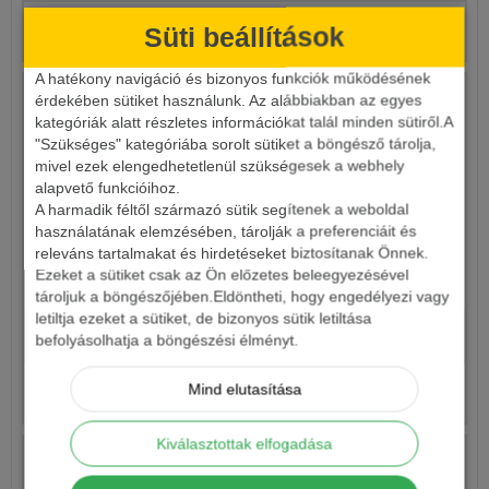
Részletek
Süti beállítások
A hatékony navigáció és bizonyos funkciók működésének
érdekében sütiket használunk. Az alábbiakban az egyes
kategóriák alatt részletes információkat talál minden sütiről.A
"Szükséges" kategóriába sorolt sütiket a böngésző tárolja,
mivel ezek elengedhetetlenül szükségesek a webhely
alapvető funkcióihoz.
A harmadik féltől származó sütik segítenek a weboldal
használatának elemzésében, tárolják a preferenciáit és
releváns tartalmakat és hirdetéseket biztosítanak Önnek.
Ezeket a sütiket csak az Ön előzetes beleegyezésével
KAMASAKI SUPER CAT HARCSÁZÓ SZETT
tároljuk a böngészőjében.Eldöntheti, hogy engedélyezi vagy
letiltja ezeket a sütiket, de bizonyos sütik letiltása
29 900 Ft
befolyásolhatja a böngészési élményt.
23 990 Ft
Mind elutasítása
Részletek
Kiválasztottak elfogadása