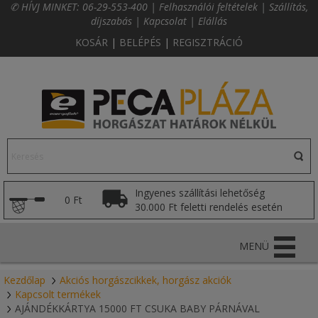
✆ HÍVJ MINKET:
06-29-553-400
|
Felhasználói feltételek
|
Szállítás,
díjszabás
|
Kapcsolat
|
Elállás
KOSÁR
|
BELÉPÉS
|
REGISZTRÁCIÓ
Ingyenes szállítási lehetőség
0 Ft
30.000 Ft feletti rendelés esetén
MENÜ
Kezdőlap
Akciós horgászcikkek, horgász akciók
Kapcsolt termékek
AJÁNDÉKKÁRTYA 15000 FT CSUKA BABY PÁRNÁVAL