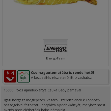
EnergoTeam
Csomagautomatába is rendelhető!
A kézbesítés részleteiről itt olvashatsz.
15000 Ft-os ajándékkártya Csuka Baby párnával
Igazi horgász meglepetés! Vásárolj szeretteidnek különböző
összegekkel feltöltött Pecapláza ajándékkártyát, melyhez most
akciós áron elérhetőek halas párnáink!