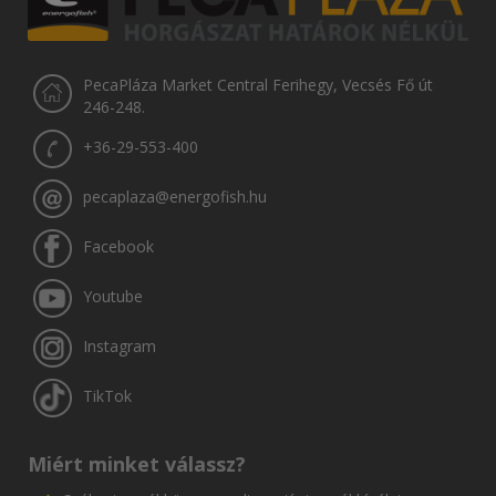
PecaPláza Market Central Ferihegy, Vecsés Fő út
246-248.
+36-29-553-400
pecaplaza@energofish.hu
Facebook
Youtube
Instagram
TikTok
Miért minket válassz?