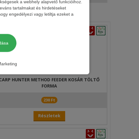
zükségesek a webhely alapvető funkcióihoz.
leváns tartalmakat és hirdetéseket
ogy engedélyezi vagy letiltja ezeket a
dása
arketing
ében.
dő
CARP HUNTER METHOD FEEDER KOSÁR TÖLTŐ
FORMA
230 Ft
Részletek