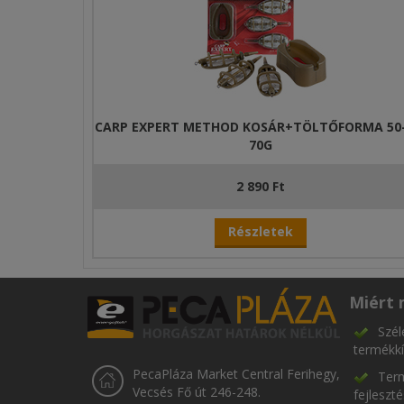
CARP EXPERT METHOD KOSÁR+TÖLTŐFORMA 50-
70G
2 890 Ft
Részletek
Miért 
Szél
termékkí
PecaPláza Market Central Ferihegy,
Term
Vecsés Fő út 246-248.
fejleszt