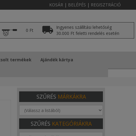
KOSÁR
|
BELÉPÉS
|
REGISZTRÁCIÓ
Ingyenes szállítási lehetőség
0 Ft
30.000 Ft feletti rendelés esetén
solt termékek
Ajándék kártya
SZŰRÉS
MÁRKÁKRA
SZŰRÉS
KATEGÓRIÁKRA