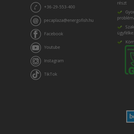
részt
+36-29-553-400
Gyor
problém
pecaplaza@energofish.hu
Szak
ügyfélke
Facebook
Kör
Youtube
Instagram
TikTok