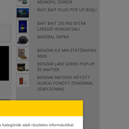
MONOFIL ZSINÓR
BAIT BAIT FLUO POP UP BOJLI
BAIT BAIT ZIG RIG EXTRA
LEBEGŐ HOROGCSALI
BASEBAL SAPKA
BENZÁR ICE MIX ETETŐANYAG
500G
BENZAR LAKE SERIES POP-UP
ÉS WAFTER
BENZAR METHOD KÖTÖTT
HOROG FONOTT ZSINÓRRAL
2DB/CSOMAG
ga
Kiszerelés
űanyag
3 kosár + töltő
ategóriák alatt részletes információkat