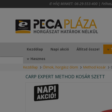
✆ HÍVJ MINKET:
06-29-553-400
|
Felhas
Kezdőlap
Napi akció
Állítsd össze!
Hasznos
Kezdőlap
Ólmok, horgász ólom
Method kosár
CARP EXPERT METHOD KOSÁR SZETT