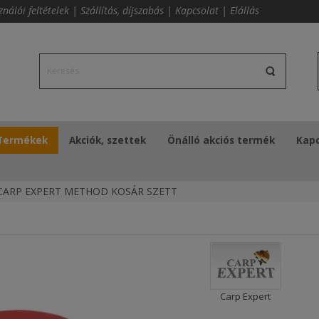
ználói feltételek
|
Szállítás, díjszabás
|
Kapcsolat
|
Elállás
Termékek
Akciók, szettek
Önálló akciós termék
Kapc
CARP EXPERT METHOD KOSÁR SZETT
Carp Expert