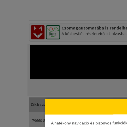
Csomagautomatába is rendelhe
A kézbesítés részleteiről itt olvashat
Rendelt
Cikkszám
Kép
Ár
db.
2 390 Ft
+
79660-800
-
1 835 Ft
A hatékony navigáció és bizonyos funkció