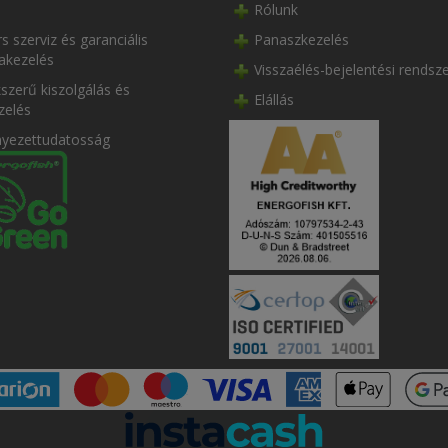
Rólunk
s szerviz és garanciális
Panaszkezelés
akezelés
Visszaélés-bejelentési rendsz
szerű kiszolgálás és
Elállás
zelés
nyezettudatosság