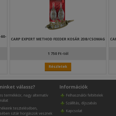
60-
CARP EXPERT METHOD FEEDER KOSÁR 2DB/CSOMAG
CA
1 750 Ft-tól
Részletek
minket válassz?
Információk
es termékkör, nagy alternatív
Felhasználói feltételek
nálat
Szállítás, díjszabás
ékeink tesztelésében,
Kapcsolat
ésében sztár horgászok vesznek