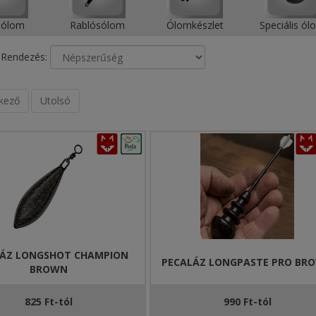
sólom
Rablósólom
Ólomkészlet
Speciális ó
Rendezés:
kező
Utolsó
LÁZ LONGSHOT CHAMPION
PECALÁZ LONGPASTE PRO BR
BROWN
825 Ft-tól
990 Ft-tól