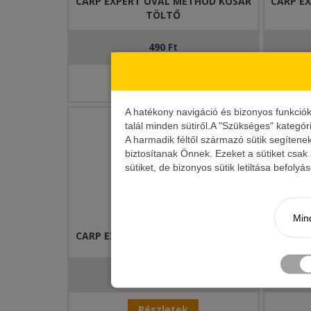
CARP EXPERT OVÁL METHOD KOSÁR
CARP E
TÖLTŐ
490 Ft
Részletek
A hatékony navigáció és bizonyos funkció
talál minden sütiről.A "Szükséges" kategór
A harmadik féltől származó sütik segítene
biztosítanak Önnek. Ezeket a sütiket csak
sütiket, de bizonyos sütik letiltása befoly
Mind
CARP EXPERT OVAL METHOD KOSÁR
KAMA
590 Ft-tól
Részletek