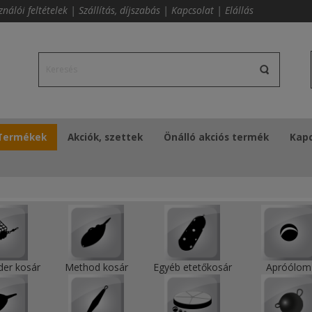
ználói feltételek
|
Szállítás, díjszabás
|
Kapcsolat
|
Elállás
Termékek
Akciók, szettek
Önálló akciós termék
Kapc
der kosár
Method kosár
Egyéb etetőkosár
Apróólom