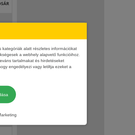
OSÁR
ategóriák alatt részletes információkat
zükségesek a webhely alapvető funkcióihoz.
leváns tartalmakat és hirdetéseket
ogy engedélyezi vagy letiltja ezeket a
dása
ET
arketing