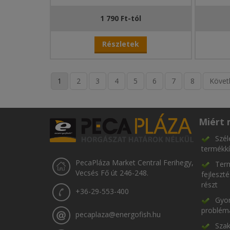
1 790 Ft-tól
Részletek
1
2
3
4
5
6
7
8
Követ
Miért 
Szél
termékkí
PecaPláza Market Central Ferihegy,
Term
Vecsés Fő út 246-248.
fejleszt
részt
+36-29-553-400
Gyor
problém
pecaplaza@energofish.hu
Szak