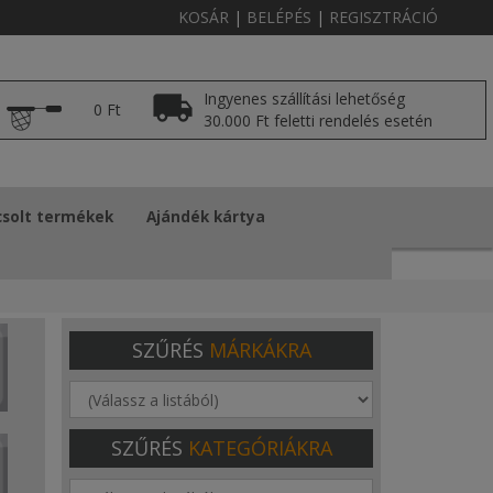
KOSÁR
|
BELÉPÉS
|
REGISZTRÁCIÓ
Ingyenes szállítási lehetőség
0 Ft
30.000 Ft feletti rendelés esetén
solt termékek
Ajándék kártya
SZŰRÉS
MÁRKÁKRA
SZŰRÉS
KATEGÓRIÁKRA