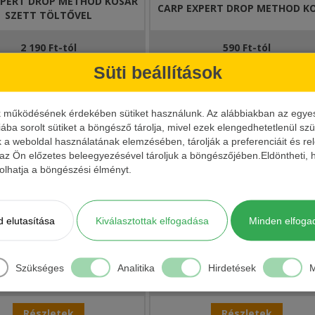
XPERT DROP METHOD KOSÁR
CARP EXPERT DROP METHOD K
SZETT TÖLTŐVEL
2 190 Ft-tól
590 Ft-tól
Süti beállítások
Részletek
Részletek
k működésének érdekében sütiket használunk. Az alábbiakban az egyes k
iába sorolt sütiket a böngésző tárolja, mivel ezek elengedhetetlenül s
k a weboldal használatának elemzésében, tárolják a preferenciáit és re
 az Ön előzetes beleegyezésével tároljuk a böngészőjében.Eldöntheti, h
ásolhatja a böngészési élményt.
 elutasítása
Kiválasztottak elfogadása
Minden elfoga
SAKI STYLÓLOM KÉSZLET
KAMASAKI SÖRÉTÓLOM KÉSZL
Szükséges
Analitika
Hirdetések
M
690 Ft-tól
690 Ft
Részletek
Részletek