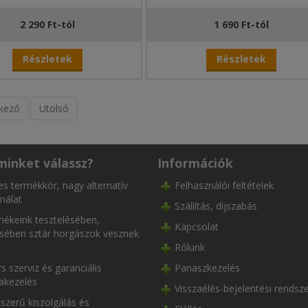
2 290 Ft-tól
1 690 Ft-tól
Részletek
Részletek
kező
Utolsó
minket válassz?
Információk
es termékkör, nagy alternatív
Felhasználói feltételek
nálat
Szállítás, díjszabás
ékeink tesztelésében,
Kapcsolat
ésében sztár horgászok vesznek
Rólunk
s szerviz és garanciális
Panaszkezelés
akezelés
Visszaélés-bejelentési rendsz
szerű kiszolgálás és