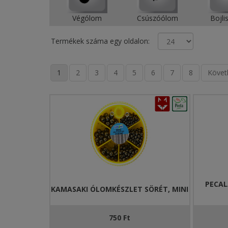
Végólom
Csúszóólom
Bojli
Termékek száma egy oldalon:
1
2
3
4
5
6
7
8
Követ
PECA
KAMASAKI ÓLOMKÉSZLET SÖRÉT, MINI
750 Ft