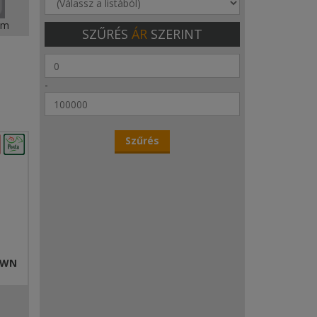
lom
SZŰRÉS
ÁR
SZERINT
-
OWN