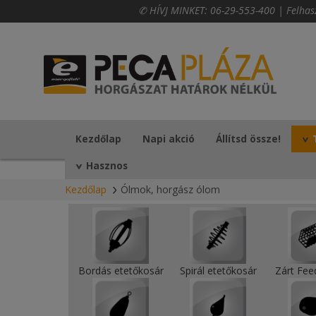
✆ HÍVJ MINKET:
06-29-553-400
|
Felhas
Kezdőlap
Napi akció
Állítsd össze!
Hasznos
Kezdőlap
Ólmok, horgász ólom
Bordás etetőkosár
Spirál etetőkosár
Zárt Fee