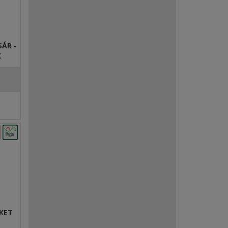
ÁR -
K
KET