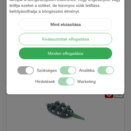
letiltja ezeket a sütiket, de bizonyos sütik letiltása
befolyásolhatja a böngészési élményt.
Mind elutasítása
Kiválasztottak elfogadása
CARP EXPERT FOLYÓVíZI METHOD TÁVDOBÓ KOSÁR
Minden elfogadása
1 200 Ft-tól
Szükséges
Analitika
Részletek
Hirdetések
Marketing