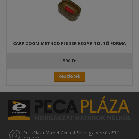
CARP ZOOM METHOD FEEDER KOSÁR TÖLTŐ FORMA
590 Ft
Részletek
PecaPláza Market Central Ferihegy, Vecsés Fő út
246-248.