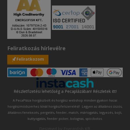
Feliratkozás hírlevélre
Feliratkozom
Részletfizetési lehetőség a Pecaplázában! Részletek itt!
A PecaPláza horgászbolt és horgász webshop minden gyakori hazai
horgászmódszerhez kínál horgászfelszerelést!
Legyen az általános úszós,
általános fenekezés, pergetés, feeder, match, mártogatás, legyezés, bojli,
kuttyogatás, feeder picker, bolognai, spiccbotos.
Designed by
Energofish Kft
.