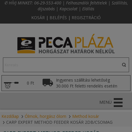
✆ HÍVJ MINKET:
06-29-553-400
|
Felhasználói feltételek
|
Szállítás,
díjszabás
|
Kapcsolat
|
Elállás
KOSÁR
|
BELÉPÉS
|
REGISZTRÁCIÓ
Ingyenes szállítási lehetőség
0 Ft
30.000 Ft feletti rendelés esetén
MENÜ
Kezdőlap
Ólmok, horgász ólom
Method kosár
CARP EXPERT METHOD FEEDER KOSÁR 2DB/CSOMAG