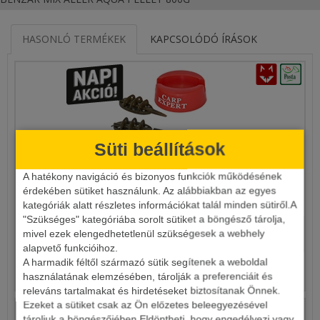
HASONLÓ TERMÉKEK
KAPCSOLÓDÓ ÍRÁSOK
Süti beállítások
A hatékony navigáció és bizonyos funkciók működésének
érdekében sütiket használunk. Az alábbiakban az egyes
CARP EXPERT METHOD KOSÁR SZETT
kategóriák alatt részletes információkat talál minden sütiről.A
"Szükséges" kategóriába sorolt sütiket a böngésző tárolja,
1 835 Ft
mivel ezek elengedhetetlenül szükségesek a webhely
alapvető funkcióihoz.
A harmadik féltől származó sütik segítenek a weboldal
Részletek
használatának elemzésében, tárolják a preferenciáit és
releváns tartalmakat és hirdetéseket biztosítanak Önnek.
Ezeket a sütiket csak az Ön előzetes beleegyezésével
tároljuk a böngészőjében.Eldöntheti, hogy engedélyezi vagy