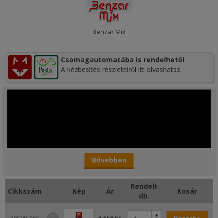
Benzar Mix
Csomagautomatába is rendelhető!
A kézbesítés részleteiről itt olvashatsz.
Bővebben
Rendelt
E
Cikkszám
Kép
Ár
Kosár
db.
Benzár fonott method előkezsinór
+