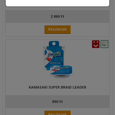
CRALUSSO FAST SINKING FONOTT ELŐKE ZSINÓR
2 860 Ft
Részletek
KAMASAKI SUPER BRAID LEADER
890 Ft
Részletek