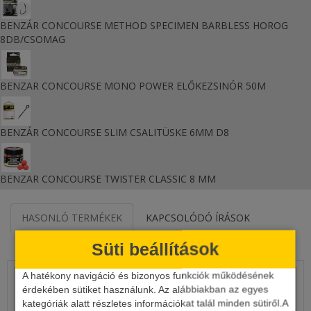
BENZÁR CONCOURSE METHOD SPECIMEN BARBLESS HOROG
8DB/CSOMAG
BENZAR CONCOURSE MONO POWER ELŐKEZSINÓR 50M
BENZÁR CONCOURSE SLIM CSALITÜSKE 6MM D8
BENZAR CONCOURSE TWISTER CLASSIC 8 MM
HASONLÓ TERMÉKEK
KAPCSOLÓDÓ ÍRÁSOK
Süti beállítások
KAPCSOLÓDÓ VIDEÓ
A hatékony navigáció és bizonyos funkciók működésének
érdekében sütiket használunk. Az alábbiakban az egyes
kategóriák alatt részletes információkat talál minden sütiről.A