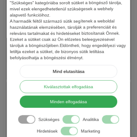
"Szükséges" kategóriába sorolt sütiket a böngésző tárolja,
mivel ezek elengedhetetlenül szükségesek a webhely
alapvető funkcióihoz.
A harmadik féltől származó sütik segítenek a weboldal
használatának elemzésében, tárolják a preferenciáit és
releváns tartalmakat és hirdetéseket biztosítanak Önnek.
CRALUSSO XTREME FONOTT ELŐKE 15M
Ezeket a sütiket csak az Ön előzetes beleegyezésével
tároljuk a böngészőjében.Eldöntheti, hogy engedélyezi vagy
letiltja ezeket a sütiket, de bizonyos sütik letiltása
3 300 Ft
befolyásolhatja a böngészési élményt.
Részletek
Mind elutasítása
Kiválasztottak elfogadása
Minden elfogadása
Szükséges
Analitika
Hirdetések
Marketing