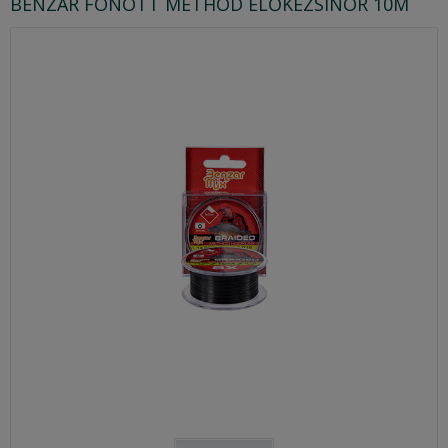
BENZAR FONOTT METHOD ELŐKEZSINÓR 10M