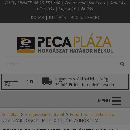
✆ HÍVJ MINKET:
06-29-553-400
|
Felhasználói feltételek
|
Szállítás,
díjszabás
|
Kapcsolat
|
Elállás
KOSÁR
|
BELÉPÉS
|
REGISZTRÁCIÓ
Ingyenes szállítási lehetőség
0 Ft
30.000 Ft feletti rendelés esetén
MENÜ
Kezdőlap
Horgászzsinór, damil
Fonott bojlis előkezsinór
BENZAR FONOTT METHOD ELŐKEZSINÓR 10M