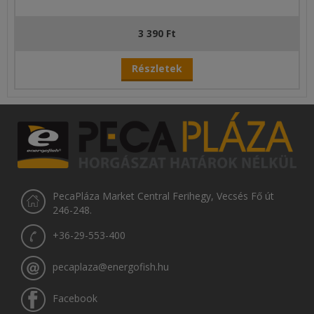
3 390 Ft
Részletek
PecaPláza Market Central Ferihegy, Vecsés Fő út
246-248.
+36-29-553-400
pecaplaza@energofish.hu
Facebook