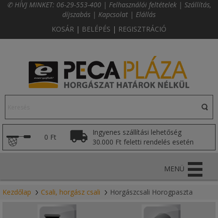
✆ HÍVJ MINKET:
06-29-553-400
|
Felhasználói feltételek
|
Szállítás,
díjszabás
|
Kapcsolat
|
Elállás
KOSÁR
|
BELÉPÉS
|
REGISZTRÁCIÓ
Ingyenes szállítási lehetőség
0 Ft
30.000 Ft feletti rendelés esetén
MENÜ
Kezdőlap
Csali, horgász csali
Horgászcsali Horogpaszta