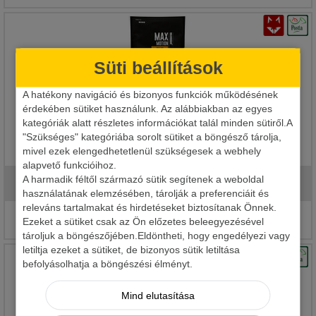
Süti beállítások
A hatékony navigáció és bizonyos funkciók működésének
érdekében sütiket használunk. Az alábbiakban az egyes
kategóriák alatt részletes információkat talál minden sütiről.A
"Szükséges" kategóriába sorolt sütiket a böngésző tárolja,
HALDORADO MAX MOTION CARP PASTE
mivel ezek elengedhetetlenül szükségesek a webhely
alapvető funkcióihoz.
A harmadik féltől származó sütik segítenek a weboldal
1 990 Ft
használatának elemzésében, tárolják a preferenciáit és
releváns tartalmakat és hirdetéseket biztosítanak Önnek.
Részletek
Ezeket a sütiket csak az Ön előzetes beleegyezésével
tároljuk a böngészőjében.Eldöntheti, hogy engedélyezi vagy
letiltja ezeket a sütiket, de bizonyos sütik letiltása
befolyásolhatja a böngészési élményt.
Mind elutasítása