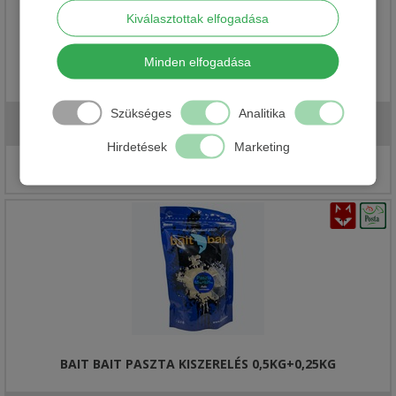
Kiválasztottak elfogadása
Minden elfogadása
DOVIT BOJLI PASZTA POR
Szükséges
Analitika
1 690 Ft
Hirdetések
Marketing
Részletek
BAIT BAIT PASZTA KISZERELÉS 0,5KG+0,25KG