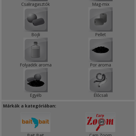
Csaliragasztók
Mag-mix
Bojli
Pellet
Folyadék aroma
Por aroma
Egyéb
Élőcsali
Márkák a kategóriában:
Bait Bait
Carp Zoom