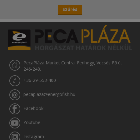
PecaPláza Market Central Ferihegy, Vecsés Fő út
246-248.
+36-29-553-400
pecaplaza@energofish.hu
Facebook
Youtube
Instagram