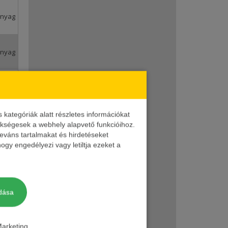
anyag
anyag
anyag
ék
ategóriák alatt részletes információkat
anyag
zükségesek a webhely alapvető funkcióihoz.
leváns tartalmakat és hirdetéseket
ogy engedélyezi vagy letiltja ezeket a
anyag
agy
dása
anyag
arketing