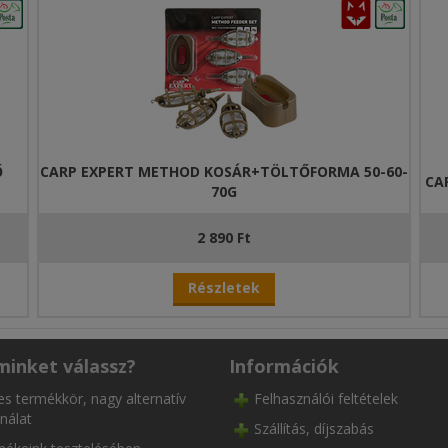
Ő
CARP EXPERT METHOD KOSÁR+TÖLTŐFORMA 50-60-
CA
70G
2 890 Ft
Részletek
minket válassz?
Információk
es termékkör, nagy alternatív
Felhasználói feltételek
nálat
Szállítás, díjszabás