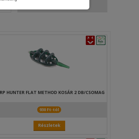
anyag
RP HUNTER FLAT METHOD KOSÁR 2 DB/CSOMAG
930 Ft-tól
Részletek