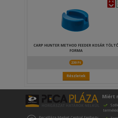
CARP HUNTER METHOD FEEDER KOSÁR TÖLT
FORMA
230 Ft
Részletek
Miért 
Szél
termékkí
PecaPláza Market Central Ferihegy,