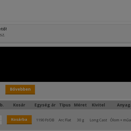
tő!
sz.
Bővebben
b.
Kosár
Egység ár
Típus
Méret
Kivitel
Anyag
+
Kosárba
1190 Ft/DB
Arc Flat
30 g
Long Cast
Ólom + mű