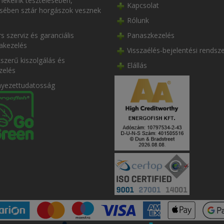
ékeink tesztelésében,
Kapcsolat
ésében sztár horgászok vesznek
Rólunk
s szerviz és garanciális
Panaszkezelés
akezelés
Visszaélés-bejelentési rendsz
szerű kiszolgálás és
Elállás
zelés
nyezettudatosság