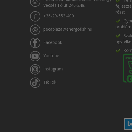
Term
Vecsés Fő út 246-248.
fejleszt
részt
+36-29-553-400
Gyor
problém
pecaplaza@energofish.hu
Szak
ügyfélke
Facebook
Kör
Youtube
Instagram
TikTok