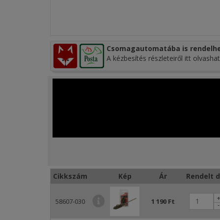
Csomagautomatába is rendelhe
A kézbesítés részleteiről itt olvashat
Cikkszám
Kép
Ár
Rendelt d
58607-030
1 190 Ft
-