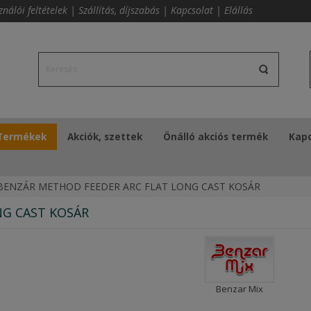
ználói feltételek
|
Szállítás, díjszabás
|
Kapcsolat
|
Elállás
Termékek
Akciók, szettek
Önálló akciós termék
Kapc
BENZÁR METHOD FEEDER ARC FLAT LONG CAST KOSÁR
NG CAST KOSÁR
Benzar Mix