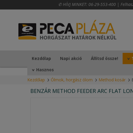
✆ HÍVJ MINKET:
06-29-553-400
|
Felhas
Kezdőlap
Napi akció
Állítsd össze!
Hasznos
Kezdőlap
Ólmok, horgász ólom
Method kosár
BENZÁR METHOD FEEDER ARC FLAT LO