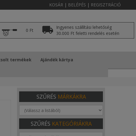
KOSÁR
|
BELÉPÉS
|
REGISZTRÁCIÓ
Ingyenes szállítási lehetőség
0 Ft
30.000 Ft feletti rendelés esetén
solt termékek
Ajándék kártya
SZŰRÉS
MÁRKÁKRA
SZŰRÉS
KATEGÓRIÁKRA