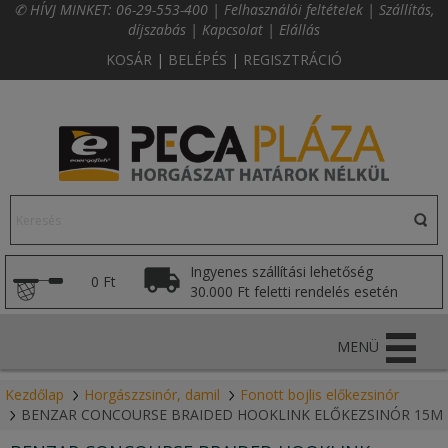
✆ HÍVJ MINKET:
06-29-553-400
|
Felhasználói feltételek
|
Szállítás,
díjszabás
|
Kapcsolat
|
Elállás
KOSÁR
|
BELÉPÉS
|
REGISZTRÁCIÓ
Ingyenes szállítási lehetőség
0 Ft
30.000 Ft feletti rendelés esetén
MENÜ
Kezdőlap
Horgászzsinór, damil
Fonott bojlis előkezsinór
BENZAR CONCOURSE BRAIDED HOOKLINK ELŐKEZSINÓR 15M