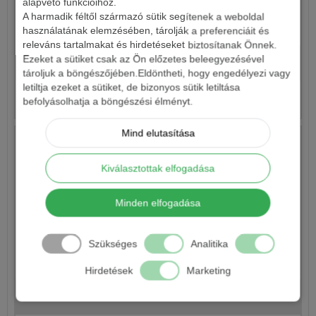
alapvető funkcióihoz.
A harmadik féltől származó sütik segítenek a weboldal
CRALUSSO XTREME FONOTT ELŐKE 15M
használatának elemzésében, tárolják a preferenciáit és
releváns tartalmakat és hirdetéseket biztosítanak Önnek.
Ezeket a sütiket csak az Ön előzetes beleegyezésével
3 300 Ft
tároljuk a böngészőjében.Eldöntheti, hogy engedélyezi vagy
letiltja ezeket a sütiket, de bizonyos sütik letiltása
Részletek
befolyásolhatja a böngészési élményt.
Mind elutasítása
Kiválasztottak elfogadása
Minden elfogadása
Szükséges
Analitika
CRALUSSO FAST SINKING FONOTT ELŐKE ZSINÓR
Hirdetések
Marketing
2 860 Ft