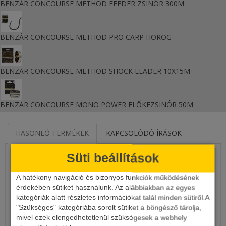
BENZÁR CONCOURSE METHOD FEEDER ZSINÓR 300M
BENZÁR CONCOURSE METHOD PRO CARP HOROG
BENZAR CONCOURSE METHOD SHOCK LEADER 10X15M
BENZAR CONCOURSE MONO POWER ELŐKEZSINÓR 50M
HASONLÓ TERMÉKEK
KAPCSOLÓDÓ ÍRÁSOK
Süti beállítások
A hatékony navigáció és bizonyos funkciók működésének
érdekében sütiket használunk. Az alábbiakban az egyes
kategóriák alatt részletes információkat talál minden sütiről.A
"Szükséges" kategóriába sorolt sütiket a böngésző tárolja,
mivel ezek elengedhetetlenül szükségesek a webhely