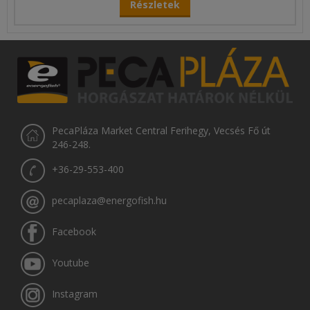
Részletek
PecaPláza Market Central Ferihegy, Vecsés Fő út
246-248.
+36-29-553-400
pecaplaza@energofish.hu
Facebook
Youtube
Instagram