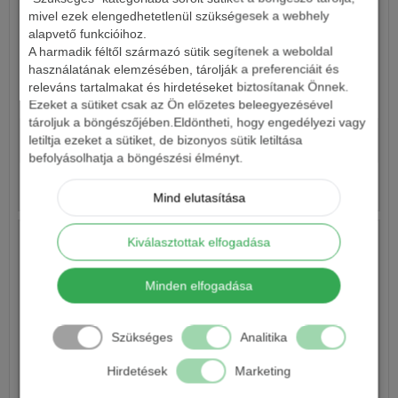
mivel ezek elengedhetetlenül szükségesek a webhely
alapvető funkcióihoz.
A harmadik féltől származó sütik segítenek a weboldal
használatának elemzésében, tárolják a preferenciáit és
releváns tartalmakat és hirdetéseket biztosítanak Önnek.
MANNS SHAD
Ezeket a sütiket csak az Ön előzetes beleegyezésével
tároljuk a böngészőjében.Eldöntheti, hogy engedélyezi vagy
950 Ft
letiltja ezeket a sütiket, de bizonyos sütik letiltása
befolyásolhatja a böngészési élményt.
Részletek
Mind elutasítása
Kiválasztottak elfogadása
Minden elfogadása
Szükséges
Analitika
Hirdetések
Marketing
MANNS ACTION SHAD