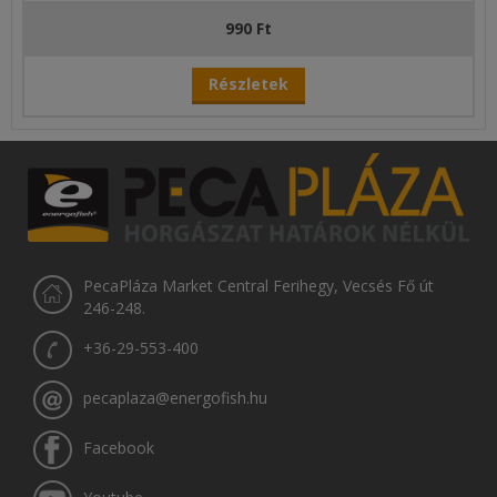
990 Ft
Részletek
PecaPláza Market Central Ferihegy, Vecsés Fő út
246-248.
+36-29-553-400
pecaplaza@energofish.hu
Facebook