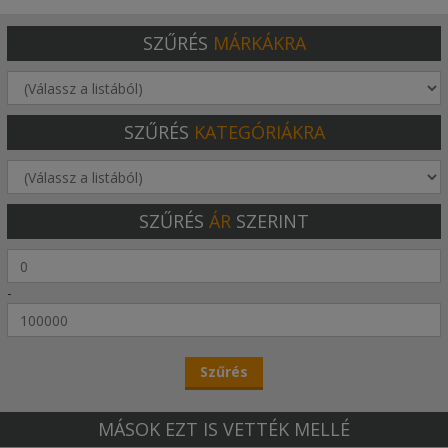
melyek kapásra ingerlik a közelben található ragadozókat.
SZŰRÉS
MÁRKÁKRA
És mi a megfelelő sebesség?
Meg kell különböztetni álló-, és folyóvizet.
- Folyóvízen talán még egyszerűbb dolgunk van, hiszen a sodrás
már helyben tartott csalinál is ingerlő farok mozgást generál. Itt
SZŰRÉS
KATEGÓRIÁKRA
a legnagyobb nehézséget az ólomfej méretének megválasztása
adja. Milyen sebességgel ül vissza a fenékre? Mennyire könnyű a
sodrással szemben megindítani?
Főleg folyóvízen eredményes.
SZŰRÉS
ÁR
SZERINT
- Állóvízen változnak a nézetek. Van, aki szerint, de egyébként
vize is válogatja, az egyenletes bevontatás az eredményes,
mások a fűrészfogas emelgetésre esküsznek, melyet vagy a
-
horgászbottal, vagy az orsó gyors tekerésével, majd
megállításával érnek el.
Mindkét esetben vezessük gyorsabban, mint a hagyományos
Shad-et, vagy a twistereket.
A jigfej behelyezésén is sok múlik, válasszunk akkora horgot,
MÁSOK EZT IS VETTÉK MELLÉ
hogy az öble szinte a test végéig érjen, így érhetjük el a
tökéletes akadást, a műcsali mozgásának tökéletes megtartása