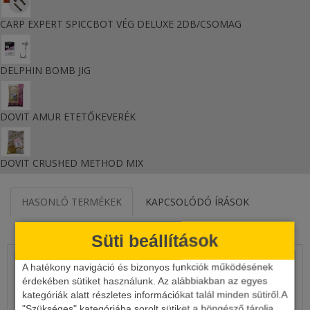
CARP EXPERT SPICCBOT VÉG DELUXE 2DB/CSOMAG
DELPHIN BOMB JIG
DOVIT AMUR ETETŐKEVERÉK
DOVIT CRUSHED METHOD MIX
HASONLÓ TERMÉKEK
KAPCSOLÓDÓ ÍRÁSOK
KAPCSOLÓDÓ VIDEÓ
Süti beállítások
A hatékony navigáció és bizonyos funkciók működésének
érdekében sütiket használunk. Az alábbiakban az egyes
kategóriák alatt részletes információkat talál minden sütiről.A
"Szükséges" kategóriába sorolt sütiket a böngésző tárolja,