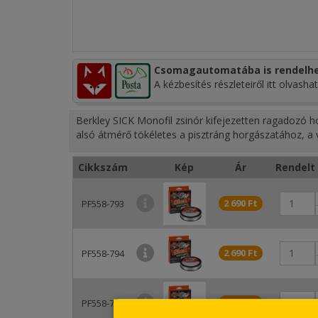
Csomagautomatába is rendelhe
A kézbesítés részleteiről itt olvashat
Berkley SICK Monofil zsinór kifejezetten ragadozó h
alsó átmérő tökéletes a pisztráng horgászatához, a
Cikkszám
Kép
Ár
Rendelt 
2 690 Ft
PF558-793
2 690 Ft
PF558-794
2 890 Ft
PF558-795