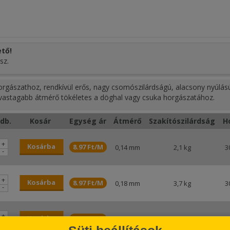
tő!
sz.
orgászathoz, rendkívül erős, nagy csomószilárdságú, alacsony nyúlás
 vastagabb átmérő tökéletes a döghal vagy csuka horgászatához.
db.
Kosár
Egység ár
Átmérő
Szakítószilárdság
H
+
Kosárba
8.97 Ft/M
0,14 mm
2,1 kg
3
-
+
Kosárba
8.97 Ft/M
0,18 mm
3,7 kg
3
-
+
Kosárba
9.63 Ft/M
0,20 mm
4,6 kg
3
-