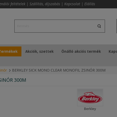
ználói feltételek
|
Szállítás, díjszabás
|
Kapcsolat
|
Elállás
Termékek
Akciók, szettek
Önálló akciós termék
Kapc
inór
BERKLEY SICK MONO CLEAR MONOFIL ZSINÓR 300M
SINÓR 300M
Berkley