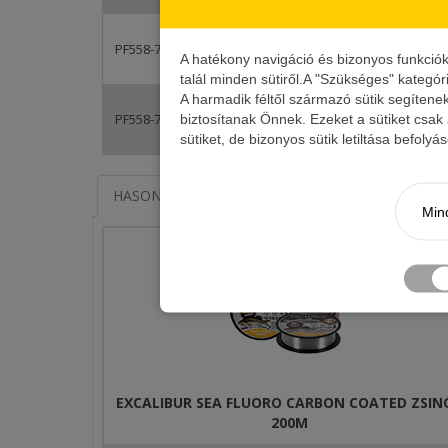
2 490 Ft
PF558-797
A hatékony navigáció és bizonyos funkció
talál minden sütiről.A "Szükséges" kategór
A harmadik féltől származó sütik segítene
2 890 Ft
PF558-799
biztosítanak Önnek. Ezeket a sütiket csak
sütiket, de bizonyos sütik letiltása befoly
HASONLÓ TERMÉKEK
KAPCSOLÓDÓ ÍRÁSOK
Mind
EXCALIBUR SEA FLUORO CARBON COATED ZSIN
200M