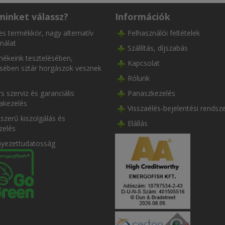
minket válassz?
Információk
es termékkör, nagy alternatív
Felhasználói feltételek
nálat
Szállítás, díjszabás
ékeink tesztelésében,
Kapcsolat
ésében sztár horgászok vesznek
Rólunk
s szerviz és garanciális
Panaszkezelés
akezelés
Visszaélés-bejelentési rendsz
szerű kiszolgálás és
Elállás
zelés
nyezettudatosság