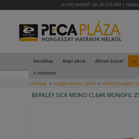
✆ HÍVJ MINKET:
06-29-553-400
|
Felhas
Kezdőlap
Napi akció
Állítsd össze!
Hasznos
Kezdőlap
Horgászzsinór, damil
Monofil pergető zs
BERKLEY SICK MONO CLEAR MONOFIL Z