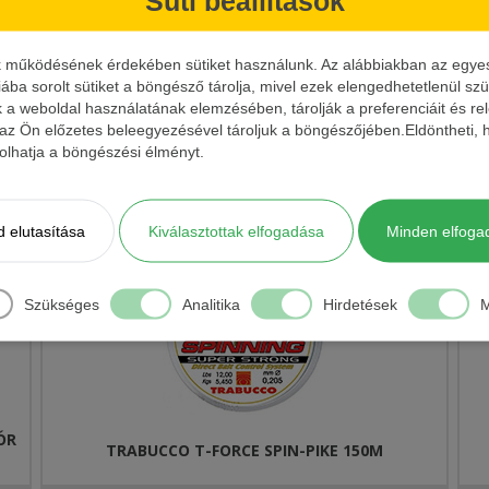
Süti beállítások
+
Kosárba
8.3 Ft/M
0,28 mm
6,9 kg
3
-
k működésének érdekében sütiket használunk. Az alábbiakban az egyes k
iába sorolt sütiket a böngésző tárolja, mivel ezek elengedhetetlenül s
k a weboldal használatának elemzésében, tárolják a preferenciáit és re
+
Kosárba
9.63 Ft/M
0,33 mm
9,7 kg
3
 az Ön előzetes beleegyezésével tároljuk a böngészőjében.Eldöntheti, h
-
ásolhatja a böngészési élményt.
 elutasítása
Kiválasztottak elfogadása
Minden elfoga
Szükséges
Analitika
Hirdetések
M
ÓR
TRABUCCO T-FORCE SPIN-PIKE 150M