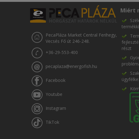
Miért 
Szél
termékkí
PecaPláza Market Central Ferihegy,
Term
Vecsés Fő út 246-248.
fejleszt
részt
+36-29-553-400
Gyor
problém
pecaplaza@energofish.hu
Szak
ügyfélke
Facebook
Kör
Youtube
Instagram
TikTok