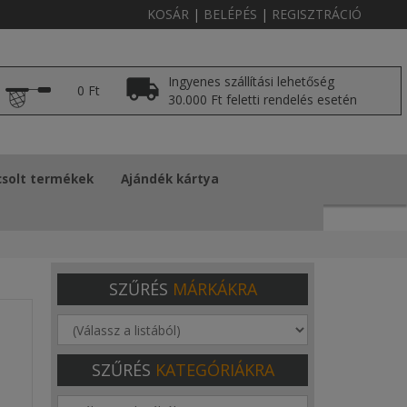
KOSÁR
|
BELÉPÉS
|
REGISZTRÁCIÓ
Ingyenes szállítási lehetőség
0 Ft
30.000 Ft feletti rendelés esetén
solt termékek
Ajándék kártya
SZŰRÉS
MÁRKÁKRA
SZŰRÉS
KATEGÓRIÁKRA