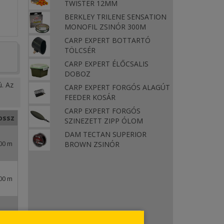
TWISTER 12MM
BERKLEY TRILENE SENSATION
MONOFIL ZSINÓR 300M
CARP EXPERT BOTTARTÓ
TÖLCSÉR
CARP EXPERT ÉLŐCSALIS
DOBOZ
ú. Az
CARP EXPERT FORGÓS ALAGÚT
FEEDER KOSÁR
CARP EXPERT FORGÓS
ossz
SZINEZETT ZIPP ÓLOM
DAM TECTAN SUPERIOR
00 m
BROWN ZSINÓR
00 m
00 m