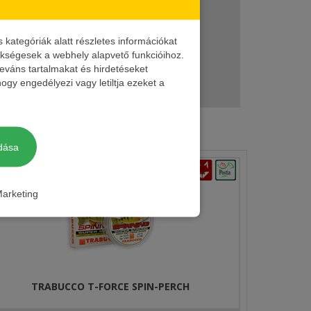
00 m
ategóriák alatt részletes információkat
zükségesek a webhely alapvető funkcióihoz.
leváns tartalmakat és hirdetéseket
00 m
ogy engedélyezi vagy letiltja ezeket a
dása
arketing
TRABUCCO T-FORCE SPIN-PERCH