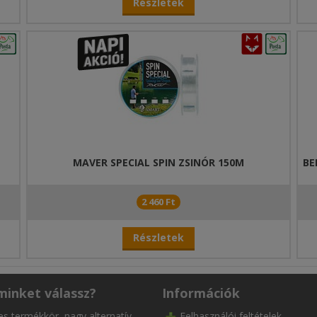
Részletek
MAVER SPECIAL SPIN ZSINÓR 150M
BE
2 460 Ft
Részletek
minket válassz?
Információk
es termékkör, nagy alternatív
Felhasználói feltételek