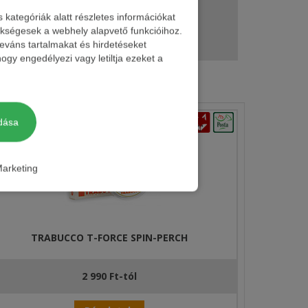
ategóriák alatt részletes információkat
zükségesek a webhely alapvető funkcióihoz.
150 m
leváns tartalmakat és hirdetéseket
ogy engedélyezi vagy letiltja ezeket a
dása
arketing
TRABUCCO T-FORCE SPIN-PERCH
2 990 Ft-tól