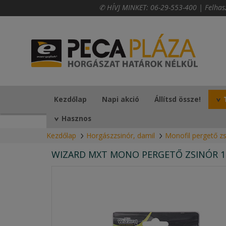
✆ HÍVJ MINKET:
06-29-553-400
|
Felhas
Kezdőlap
Napi akció
Állítsd össze!
Hasznos
Kezdőlap
Horgászzsinór, damil
Monofil pergető zs
WIZARD MXT MONO PERGETŐ ZSINÓR 