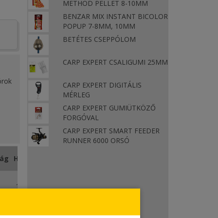
METHOD PELLET 8-10MM
BENZAR MIX INSTANT BICOLOR
POPUP 7-8MM, 10MM
BETÉTES CSEPPÓLOM
CARP EXPERT CSALIGUMI 25MM
órok
CARP EXPERT DIGITÁLIS
MÉRLEG
CARP EXPERT GUMIÜTKÖZŐ
FORGÓVAL
CARP EXPERT SMART FEEDER
RUNNER 6000 ORSÓ
ejti.
ság
Hossz
150 m
a
150 m