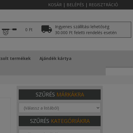
KOSÁR
|
BELÉPÉS
|
REGISZTRÁCIÓ
Ingyenes szállítási lehetőség
0 Ft
30.000 Ft feletti rendelés esetén
solt termékek
Ajándék kártya
SZŰRÉS
MÁRKÁKRA
SZŰRÉS
KATEGÓRIÁKRA