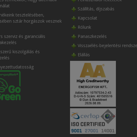
nálat
Szállítás, díjszabás
ékeink tesztelésében,
Kapcsolat
ésében sztár horgászok vesznek
Rólunk
s szerviz és garanciális
Panaszkezelés
akezelés
Visszaélés-bejelentési rendsz
szerű kiszolgálás és
Elállás
zelés
nyezettudatosság