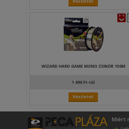
Részletek
WIZARD HARD GAME MONO ZSINÓR 150M
1 490 Ft-tól
Részletek
Miért 
Szél