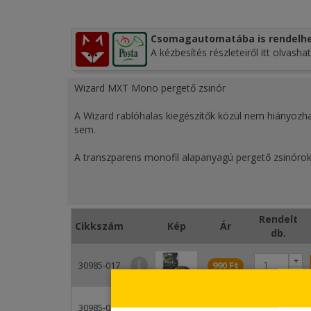
Csomagautomatába is rendelhe
A kézbesítés részleteiről itt olvashat
Wizard MXT Mono pergető zsinór
A Wizard rablóhalas kiegészítők közül nem hiányozha
sem.
A transzparens monofil alapanyagú pergető zsinórok
érzékenységükben rejlik. Ezen előnyök köre a süllő é
érzékenyebbek a csalik utáni pár méterre.
Ideális a teljesen tiszta vízterületek és kevésbé aka
Rendelt
Cikkszám
Kép
Ár
db.
Felülete teljesen sima, ami kiegészült egy Teflon be
+
30985-017
990 Ft
A fonott zsinórokkal szemben, nulla százalék vizet ta
-
pergetőzsinórok között.
+
30985-020
1 090 Ft
Light és Medium pergetéshez is tökéletes variáns, 