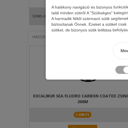
-
A hatékony navigáció és bizonyos funkció
talál minden sütiről.A "Szükséges" kategór
+
30985-022
1 090 Ft
-
A harmadik féltől származó sütik segítene
biztosítanak Önnek. Ezeket a sütiket csak
Alacsony láthatóság A hal óvatos! Főleg a kapitális 
sütiket, de bizonyos sütik letiltása befoly
megszerzésében. Ha alacsony láthatóságú zsinórral
HASONLÓ TERMÉKEK
KAPCSOLÓDÓ ÍRÁSOK
Mind
EXCALIBUR SEA FLUORO CARBON COATED ZSIN
200M
1 090 Ft