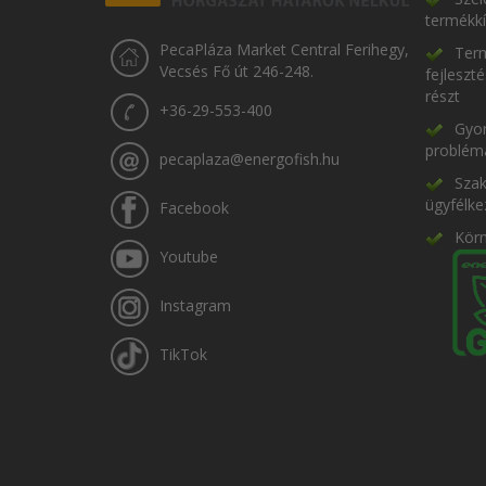
termékkí
PecaPláza Market Central Ferihegy,
Term
Vecsés Fő út 246-248.
fejleszt
részt
+36-29-553-400
Gyor
problém
pecaplaza@energofish.hu
Szak
ügyfélke
Facebook
Kör
Youtube
Instagram
TikTok