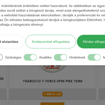
k működésének érdekében sütiket használunk. Az alábbiakban az egyes k
iába sorolt sütiket a böngésző tárolja, mivel ezek elengedhetetlenül s
Kosárba
7.27 Ft/M
Transzparens
0,22 mm
7,73 kg
k a weboldal használatának elemzésében, tárolják a preferenciáit és re
 az Ön előzetes beleegyezésével tároljuk a böngészőjében.Eldöntheti, h
példányok, vagy a ragadozók, akiknek látásuk létfontosságú a táplálék
ásolhatja a böngészési élményt.
 eredünk a nyomukba, a siker esélye megsokszorozódik.
 elutasítása
Kiválasztottak elfogadása
Minden elfoga
Szükséges
Analitika
Hirdetések
M
ÓR
TRABUCCO T-FORCE SPIN-PIKE 150M
1 690 Ft-tól