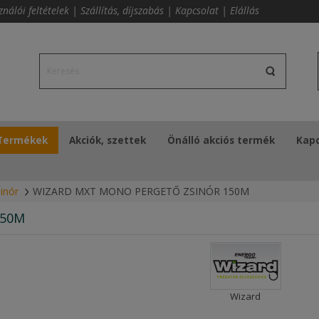
ználói feltételek
|
Szállítás, díjszabás
|
Kapcsolat
|
Elállás
Termékek
Akciók, szettek
Önálló akciós termék
Kapc
inór
WIZARD MXT MONO PERGETŐ ZSINÓR 150M
150M
Wizard