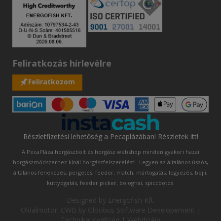
Feliratkozás hírlevélre
Feliratkozom
Részletfizetési lehetőség a Pecaplázában! Részletek itt!
A PecaPláza horgászbolt és horgász webshop minden gyakori hazai
horgászmódszerhez kínál horgászfelszerelést!
Legyen az általános úszós,
általános fenekezés, pergetés, feeder, match, mártogatás, legyezés, bojli,
kuttyogatás, feeder picker, bolognai, spiccbotos.
Designed by
Energofish Kft
.
Oldalmotor:
CWB
by
Gloobus Software Developement
|
Technikai segítség
|
Webdizájn