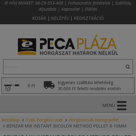
✆ HÍVJ MINKET:
06-29-553-400
|
Felhasználói feltételek
|
Szállítás,
díjszabás
|
Kapcsolat
|
Elállás
KOSÁR
|
BELÉPÉS
|
REGISZTRÁCIÓ
Ingyenes szállítási lehetőség
0 Ft
30.000 Ft feletti rendelés esetén
MENÜ
Kezdőlap
Csali, horgász csali
Horgászcsali Horog pellet
BENZAR MIX INSTANT BICOLOR METHOD PELLET 8-10MM