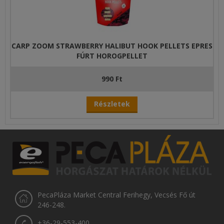
CARP ZOOM STRAWBERRY HALIBUT HOOK PELLETS EPRES
FÚRT HOROGPELLET
990 Ft
Részletek
PecaPláza Market Central Ferihegy, Vecsés Fő út
246-248.
+36-29-553-400