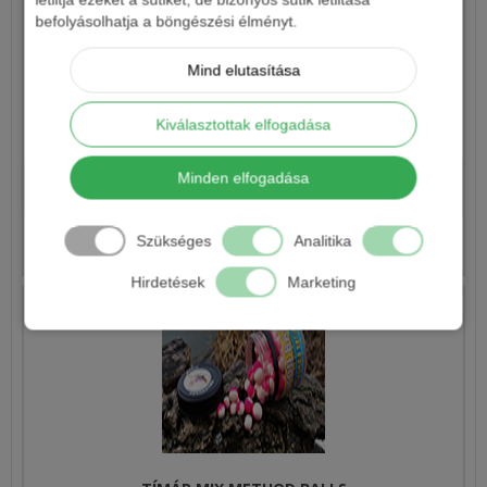
befolyásolhatja a böngészési élményt.
Mind elutasítása
Kiválasztottak elfogadása
DOVIT 4 COLOR WAFTERS 10MM, 14MM, 16MM, 20MM
Minden elfogadása
1 590 Ft
Szükséges
Analitika
Részletek
Hirdetések
Marketing