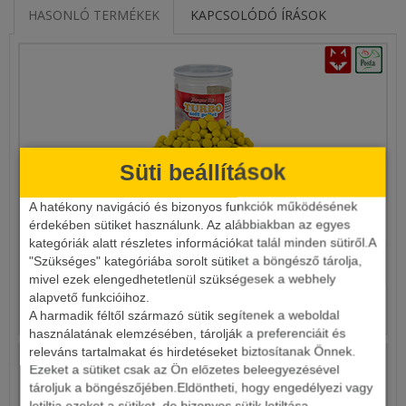
HASONLÓ TERMÉKEK
KAPCSOLÓDÓ ÍRÁSOK
Süti beállítások
A hatékony navigáció és bizonyos funkciók működésének
BENZAR MIX TURBO SOFT LONG LIFE PELLET
érdekében sütiket használunk. Az alábbiakban az egyes
kategóriák alatt részletes információkat talál minden sütiről.A
"Szükséges" kategóriába sorolt sütiket a böngésző tárolja,
1 390 Ft
mivel ezek elengedhetetlenül szükségesek a webhely
alapvető funkcióihoz.
Részletek
A harmadik féltől származó sütik segítenek a weboldal
használatának elemzésében, tárolják a preferenciáit és
releváns tartalmakat és hirdetéseket biztosítanak Önnek.
Ezeket a sütiket csak az Ön előzetes beleegyezésével
tároljuk a böngészőjében.Eldöntheti, hogy engedélyezi vagy
letiltja ezeket a sütiket, de bizonyos sütik letiltása