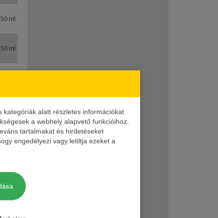
50 ml
50 ml
50 ml
50 ml
ategóriák alatt részletes információkat
zükségesek a webhely alapvető funkcióihoz.
leváns tartalmakat és hirdetéseket
50 ml
yik
ogy engedélyezi vagy letiltja ezeket a
50 ml
dása
50 ml