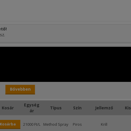
tő!
sz.
Bővebben
Egység
Kosár
Típus
Szín
Jellemző
Ki
ár
Kosárba
21000 Ft/L
Method Spray
Piros
Krill