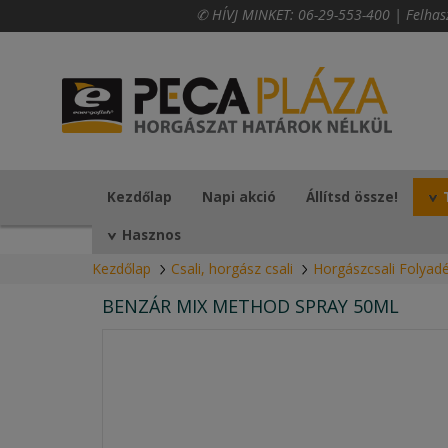
✆ HÍVJ MINKET:
06-29-553-400
|
Felhas
Kezdőlap
Napi akció
Állítsd össze!
Hasznos
Kezdőlap
Csali, horgász csali
Horgászcsali Folyad
BENZÁR MIX METHOD SPRAY 50ML