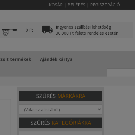
KOSÁR
|
BELÉPÉS
|
REGISZTRÁCIÓ
Ingyenes szállítási lehetőség
0 Ft
30.000 Ft feletti rendelés esetén
solt termékek
Ajándék kártya
SZŰRÉS
MÁRKÁKRA
SZŰRÉS
KATEGÓRIÁKRA