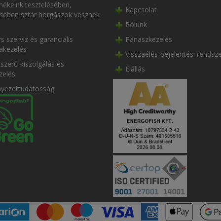
ékeink tesztelésében,
Kapcsolat
ésében sztár horgászok vesznek
Rólunk
s szerviz és garanciális
Panaszkezelés
akezelés
Visszaélés-bejelentési rendsz
szerű kiszolgálás és
Elállás
zelés
nyezettudatosság