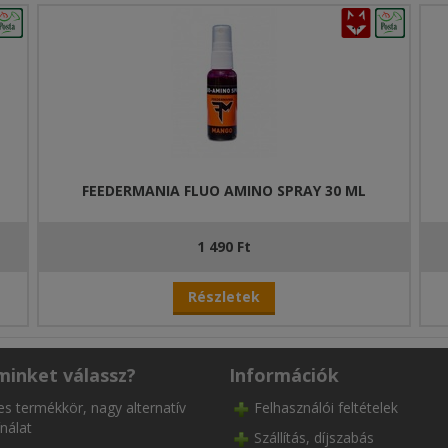
FEEDERMANIA FLUO AMINO SPRAY 30 ML
1 490 Ft
Részletek
minket válassz?
Információk
es termékkör, nagy alternatív
Felhasználói feltételek
nálat
Szállítás, díjszabás