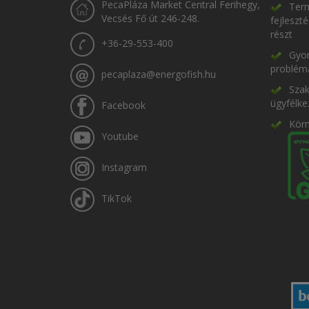
PecaPláza Market Central Ferihegy,
Term
Vecsés Fő út 246-248.
fejleszt
részt
+36-29-553-400
Gyor
problém
pecaplaza@energofish.hu
Szak
ügyfélke
Facebook
Kör
Youtube
Instagram
TikTok