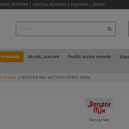
ználói feltételek
|
Szállítás, díjszabás
|
Kapcsolat
|
Elállás
Termékek
Akciók, szettek
Önálló akciós termék
Kapc
ék aroma
BENZÁR MIX METHOD SPRAY 50ML
Benzar Mix