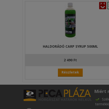
HALDORÁDÓ CARP SYRUP 500ML
2 490 Ft
Részletek
Miért 
Szél
termékkí