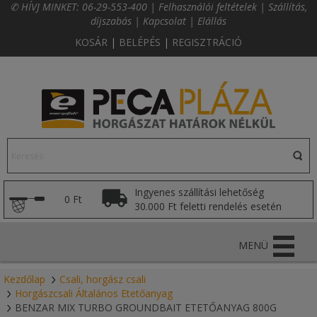
✆ HÍVJ MINKET:
06-29-553-400
|
Felhasználói feltételek
|
Szállítás,
díjszabás
|
Kapcsolat
|
Elállás
KOSÁR
|
BELÉPÉS
|
REGISZTRÁCIÓ
Ingyenes szállítási lehetőség
0 Ft
30.000 Ft feletti rendelés esetén
MENÜ
Kezdőlap
Csali, horgász csali
Horgászcsali Általános Etetőanyag
BENZAR MIX TURBO GROUNDBAIT ETETŐANYAG 800G