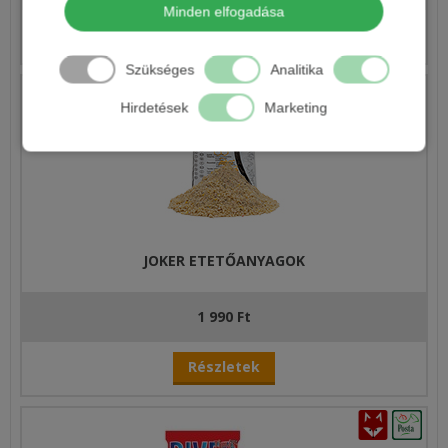
Minden elfogadása
Részletek
Szükséges
Analitika
Hirdetések
Marketing
JOKER ETETŐANYAGOK
1 990 Ft
Részletek