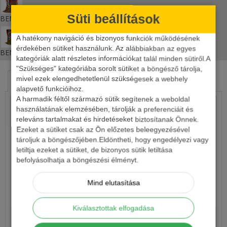
Süti beállítások
BENZAR TURBO BREAM ETETŐANYAG
A hatékony navigáció és bizonyos funkciók működésének
érdekében sütiket használunk. Az alábbiakban az egyes
BENZAR TURBO FEEDER 800G
kategóriák alatt részletes információkat talál minden sütiről.A
"Szükséges" kategóriába sorolt sütiket a böngésző tárolja,
mivel ezek elengedhetetlenül szükségesek a webhely
HASONLÓ TERMÉKEK
KAPCSOLÓDÓ ÍRÁSOK
alapvető funkcióihoz.
A harmadik féltől származó sütik segítenek a weboldal
használatának elemzésében, tárolják a preferenciáit és
releváns tartalmakat és hirdetéseket biztosítanak Önnek.
Ezeket a sütiket csak az Ön előzetes beleegyezésével
tároljuk a böngészőjében.Eldöntheti, hogy engedélyezi vagy
letiltja ezeket a sütiket, de bizonyos sütik letiltása
befolyásolhatja a böngészési élményt.
Mind elutasítása
LIFTEZŐ ETETŐANYAG
Kiválasztottak elfogadása
1 190 Ft