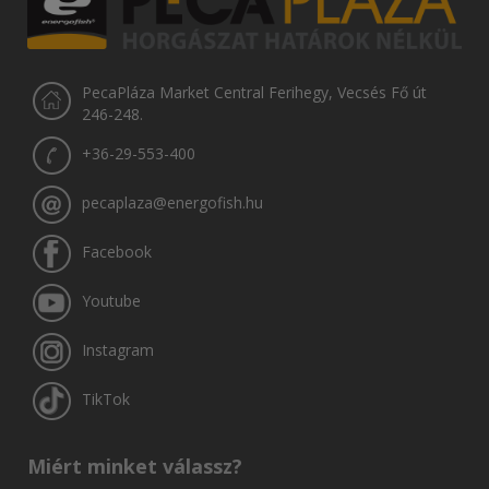
PecaPláza Market Central Ferihegy, Vecsés Fő út
246-248.
+36-29-553-400
pecaplaza@energofish.hu
Facebook
Youtube
Instagram
TikTok
Miért minket válassz?