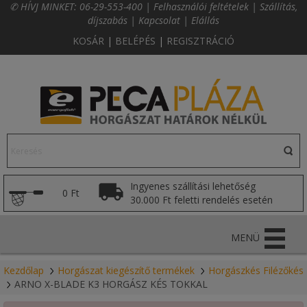
✆ HÍVJ MINKET:
06-29-553-400
|
Felhasználói feltételek
|
Szállítás,
díjszabás
|
Kapcsolat
|
Elállás
KOSÁR
|
BELÉPÉS
|
REGISZTRÁCIÓ
Ingyenes szállítási lehetőség
0 Ft
30.000 Ft feletti rendelés esetén
MENÜ
Kezdőlap
Horgászat kiegészítő termékek
Horgászkés Filézőkés
ARNO X-BLADE K3 HORGÁSZ KÉS TOKKAL