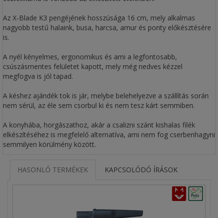
Az X-Blade K3 pengéjének hosszúsága 16 cm, mely alkalmas
nagyobb testű halaink, busa, harcsa, amur és ponty előkésztésére
is.
A nyél kényelmes, ergonomikus és ami a legfontosabb,
csúszásmentes felületet kapott, mely még nedves kézzel
megfogva is jól tapad.
A késhez ajándék tok is jár, melybe belehelyezve a szállítás során
nem sérül, az éle sem csorbul ki és nem tesz kárt semmiben.
A konyhába, horgászathoz, akár a csalizni szánt kishalas filék
elkészítéséhez is megfelelő alternatíva, ami nem fog cserbenhagyni
semmilyen körülmény között.
HASONLÓ TERMÉKEK
KAPCSOLÓDÓ ÍRÁSOK