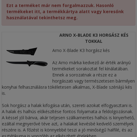
Ezt a terméket már nem forgalmazzuk. Hasonló
termékeket itt, a termékkártya alatt vagy keresőnk
használatával tekinthetsz meg.
ARNO X-BLADE K3 HORGÁSZ KÉS
TOKKAL
Arno X-Blade K3 horgász kés
Az Arno márka kedvező ár-érték arányú
termékeket sorakoztat fel kínálatában.
Ennek a sorozatnak a része ez a
horgászati vagy természetesen bármilyen
konyhai felhasználásra tökéletesen alkalmas, X-Blade szériájú kés
is.
Sok horgász a halak kifogása után, szereti azokat elfogyasztani is.
A halak és halhús előkészítése fontos folyamata a feldolgozásnak.
A késsel jól bánva, akár teljesen szálkamentes halhús is kinyerhető,
ezáltal megnyerővé téve azt, a halakat kevésbé kedvelő személyek
részére is. A főzést is könnyebbé teszi a jó minőségű halfilé, és az
esztétikuma is vonzóbb az elkészített ételekben.