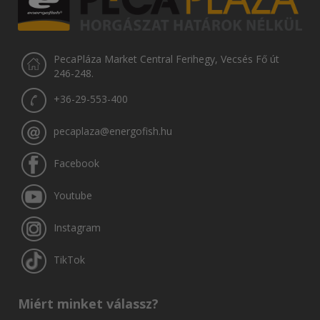
PecaPláza Market Central Ferihegy, Vecsés Fő út
246-248.
+36-29-553-400
pecaplaza@energofish.hu
Facebook
Youtube
Instagram
TikTok
Miért minket válassz?