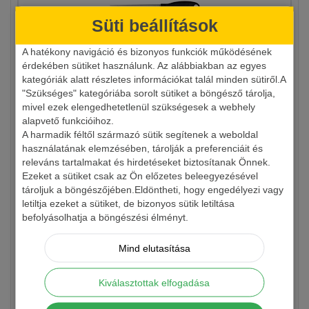
Süti beállítások
A hatékony navigáció és bizonyos funkciók működésének
érdekében sütiket használunk. Az alábbiakban az egyes
ARNO X-BLADE K1 HORGÁSZ KÉS TOKKAL
kategóriák alatt részletes információkat talál minden sütiről.A
"Szükséges" kategóriába sorolt sütiket a böngésző tárolja,
mivel ezek elengedhetetlenül szükségesek a webhely
1 490 Ft
alapvető funkcióihoz.
A harmadik féltől származó sütik segítenek a weboldal
Részletek
használatának elemzésében, tárolják a preferenciáit és
releváns tartalmakat és hirdetéseket biztosítanak Önnek.
Ezeket a sütiket csak az Ön előzetes beleegyezésével
tároljuk a böngészőjében.Eldöntheti, hogy engedélyezi vagy
letiltja ezeket a sütiket, de bizonyos sütik letiltása
befolyásolhatja a böngészési élményt.
Mind elutasítása
Kiválasztottak elfogadása
ARNO X-BLADE K2 HORGÁSZ KÉS TOKKAL