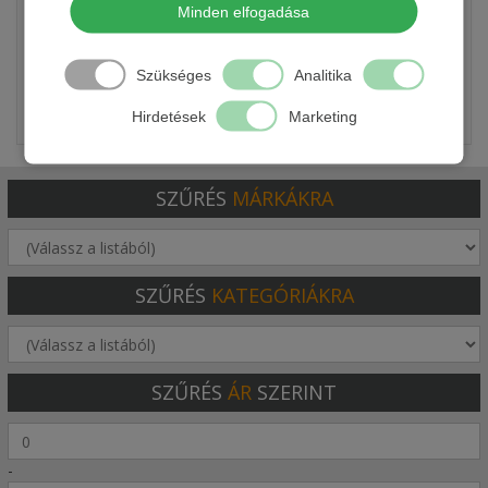
Minden elfogadása
2 090 Ft
Szükséges
Analitika
Részletek
Hirdetések
Marketing
SZŰRÉS
MÁRKÁKRA
SZŰRÉS
KATEGÓRIÁKRA
SZŰRÉS
ÁR
SZERINT
-