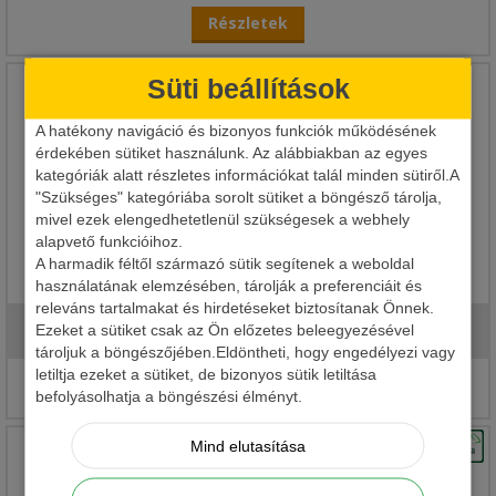
Részletek
Süti beállítások
A hatékony navigáció és bizonyos funkciók működésének
érdekében sütiket használunk. Az alábbiakban az egyes
kategóriák alatt részletes információkat talál minden sütiről.A
"Szükséges" kategóriába sorolt sütiket a böngésző tárolja,
mivel ezek elengedhetetlenül szükségesek a webhely
alapvető funkcióihoz.
A harmadik féltől származó sütik segítenek a weboldal
CARP EXPERT SMART PONTYBÖLCSŐ
használatának elemzésében, tárolják a preferenciáit és
releváns tartalmakat és hirdetéseket biztosítanak Önnek.
Ezeket a sütiket csak az Ön előzetes beleegyezésével
18 990 Ft
tároljuk a böngészőjében.Eldöntheti, hogy engedélyezi vagy
letiltja ezeket a sütiket, de bizonyos sütik letiltása
Részletek
befolyásolhatja a böngészési élményt.
Mind elutasítása