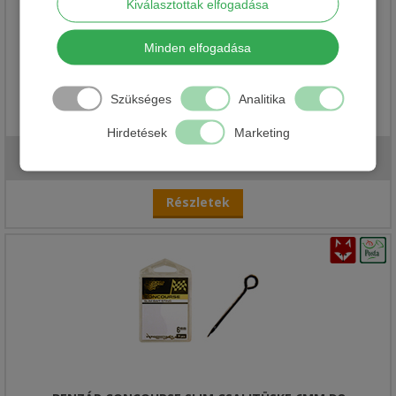
Kiválasztottak elfogadása
Minden elfogadása
Szükséges
Analitika
SZUKU KRÉM
Hirdetések
Marketing
2 390 Ft
Részletek