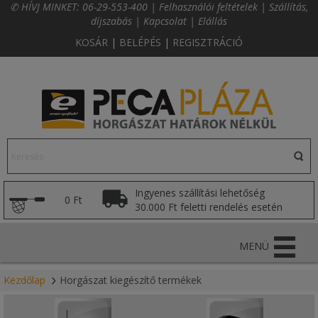
✆ HÍVJ MINKET:
06-29-553-400
|
Felhasználói feltételek
|
Szállítás,
díjszabás
|
Kapcsolat
|
Elállás
KOSÁR
|
BELÉPÉS
|
REGISZTRÁCIÓ
Ingyenes szállítási lehetőség
0 Ft
30.000 Ft feletti rendelés esetén
MENÜ
Kezdőlap
Horgászat kiegészítő termékek