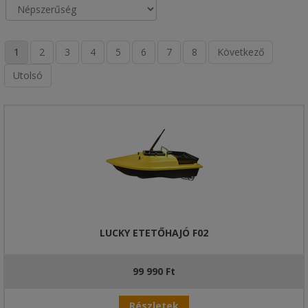
1
2
3
4
5
6
7
8
Következő
Utolsó
LUCKY ETETŐHAJÓ F02
99 990 Ft
Részletek