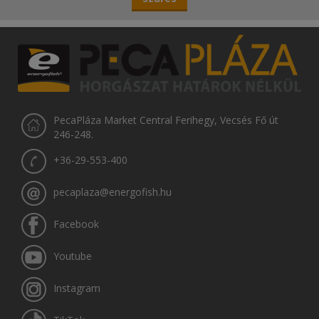
PecaPláza Market Central Ferihegy, Vecsés Fő út
246-248.
+36-29-553-400
pecaplaza@energofish.hu
Facebook
Youtube
Instagram