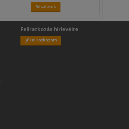
Részletek
Feliratkozás hírlevélre
Feliratkozom
er