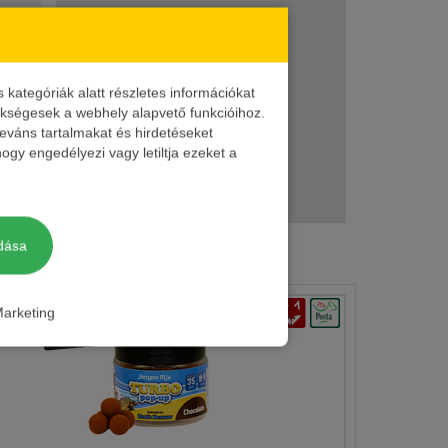
ín
Jellemző
Kiszerelés
ategóriák alatt részletes információkat
zükségesek a webhely alapvető funkcióihoz.
ér
Kókusz
30 ml
leváns tartalmakat és hirdetéseket
ogy engedélyezi vagy letiltja ezeket a
rna
Tonhal
30 ml
dása
arketing
a