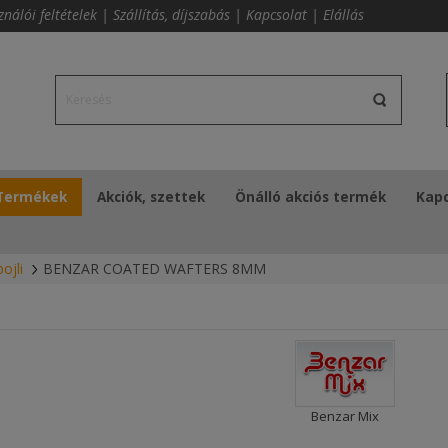
ználói feltételek
|
Szállítás, díjszabás
|
Kapcsolat
|
Elállás
Termékek
Akciók, szettek
Önálló akciós termék
Kapc
ojli
BENZAR COATED WAFTERS 8MM
Benzar Mix