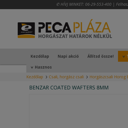
✆ HÍVJ MINKET:
06-29-553-400
|
Felhas
Kezdőlap
Napi akció
Állítsd össze!
Hasznos
Kezdőlap
Csali, horgász csali
Horgászcsali Horog b
BENZAR COATED WAFTERS 8MM