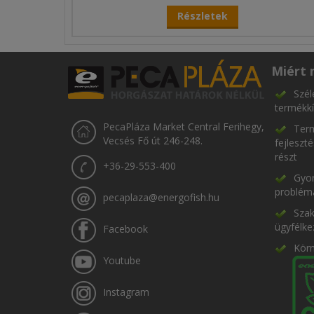
Részletek
Miért 
Szél
termékkí
PecaPláza Market Central Ferihegy,
Term
Vecsés Fő út 246-248.
fejleszt
részt
+36-29-553-400
Gyor
problém
pecaplaza@energofish.hu
Szak
ügyfélke
Facebook
Kör
Youtube
Instagram