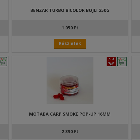
n oldódó bevonatának köszönhetően, amely még a leghidegebb vízben i
BENZAR TURBO BICOLOR BOJLI 250G
ndottan a method feeder horgászathoz lett igazítva, hiszen maximum 
, egy intenzív és nagyon kívánatos réteget képezve a horgunk körül.
1 050 Ft
ozatokban is elérhető ez a család úgy, mint a green betain vagy a kóku
Részletek
l hathatnak.
ára is figyeltünk, így a Coated Wafterek magja, azaz a nem oldódó rés
egy vonzó csali várja az éhes pontyokat, ha a bevonat már leoldódott a
MOTABA CARP SMOKE POP-UP 16MM
2 390 Ft