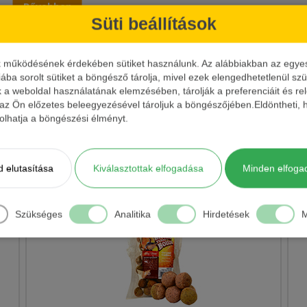
Bővebben
Süti beállítások
Kosár
Egység ár
Típus
Ízesítés
Méret
Sz
k működésének érdekében sütiket használunk. Az alábbiakban az egyes k
iába sorolt sütiket a böngésző tárolja, mivel ezek elengedhetetlenül s
Kosárba
33333.33 Ft/L
Coated Wafters
Kókusz
8 mm
Feh
k a weboldal használatának elemzésében, tárolják a preferenciáit és re
 az Ön előzetes beleegyezésével tároljuk a böngészőjében.Eldöntheti, h
ásolhatja a böngészési élményt.
Kosárba
30000 Ft/L
Coated Wafters
Tonhal
8 mm
Ba
 elutasítása
Kiválasztottak elfogadása
Minden elfoga
KAPCSOLÓDÓ VIDEÓ
Szükséges
Analitika
Hirdetések
M
z ez a csalicsalád, amely rendkívül különleges, teljesen egyedülálló
Hogy melyek ezek? Nézzük sorban!
nálatával garantált a tökéletes csalifelkínálás, amely során a horog 
a csalinak hála.