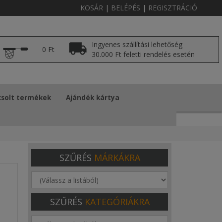
KOSÁR
|
BELÉPÉS
|
REGISZTRÁCIÓ
Ingyenes szállítási lehetőség
0 Ft
30.000 Ft feletti rendelés esetén
solt termékek
Ajándék kártya
SZŰRÉS
MÁRKÁKRA
SZŰRÉS
KATEGÓRIÁKRA