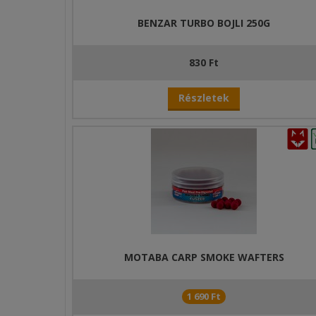
2. A Coated Wafter hihetetlenül attraktív a gyorsa
azonnal működésbe lép!
BENZAR TURBO BOJLI 250G
3. A minibojlik bevonatának az oldódási ideje kimo
percen belül teljes egészében leoldódik az a csaliról
830 Ft
4. A már jól megszokott ízek mellett teljesen új vált
Részletek
amely ízek a pontyok számára is az újdonság erejéve
5. Természetesen az ízek mellett a színek intenzitás
rendkívül figyelemfelkeltő színnel bír, így akkor is 
csaliról.
MOTABA CARP SMOKE WAFTERS
1 690 Ft