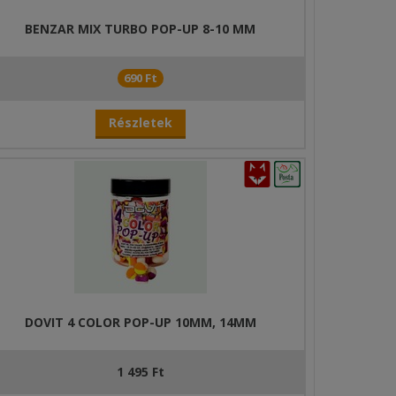
s
BENZAR MIX TURBO POP-UP 8-10 MM
15
690 Ft
sz,
Részletek
ze is
DOVIT 4 COLOR POP-UP 10MM, 14MM
1 495 Ft