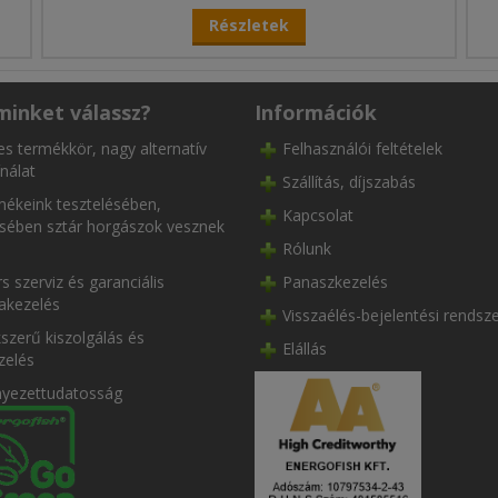
Részletek
minket válassz?
Információk
es termékkör, nagy alternatív
Felhasználói feltételek
nálat
Szállítás, díjszabás
ékeink tesztelésében,
Kapcsolat
ésében sztár horgászok vesznek
Rólunk
s szerviz és garanciális
Panaszkezelés
akezelés
Visszaélés-bejelentési rendsz
szerű kiszolgálás és
Elállás
zelés
nyezettudatosság