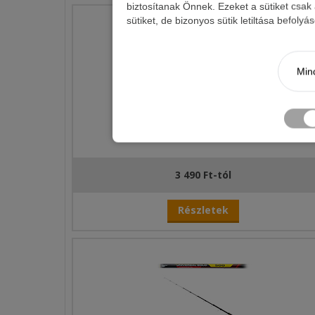
biztosítanak Önnek. Ezeket a sütiket csak
sütiket, de bizonyos sütik letiltása befoly
Mind
ENERGOTEAM VIKING BOLO
3 490 Ft-tól
Részletek