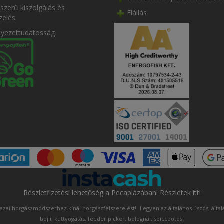
szerű kiszolgálás és
Elállás
zelés
nyezettudatosság
Részletfizetési lehetőség a Pecaplázában! Részletek itt!
azai horgászmódszerhez kínál horgászfelszerelést!
Legyen az általános úszós, álta
bojli, kuttyogatás, feeder picker, bolognai, spiccbotos.