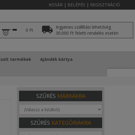
KOSÁR
|
BELÉPÉS
|
REGISZTRÁCIÓ
Ingyenes szállítási lehetőség
0 Ft
30.000 Ft feletti rendelés esetén
solt termékek
Ajándék kártya
SZŰRÉS
MÁRKÁKRA
SZŰRÉS
KATEGÓRIÁKRA