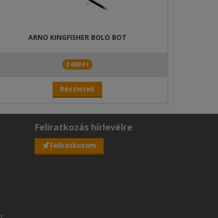
ARNO KINGFISHER BOLO BOT
3 690 Ft
Részletek
Feliratkozás hírlevélre
Feliratkozom
er