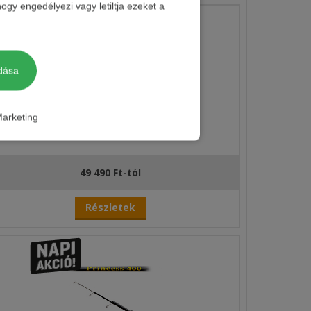
ogy engedélyezi vagy letiltja ezeket a
dása
arketing
BENZAR RIVER BOLO
49 490 Ft-tól
Részletek