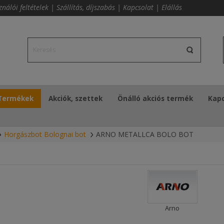
ználói feltételek
|
Szállítás, díjszabás
|
Kapcsolat
|
Elállás
Termékek
Akciók, szettek
Önálló akciós termék
Kapc
Horgászbot Bolognai bot
ARNO METALLCA BOLO BOT
Arno