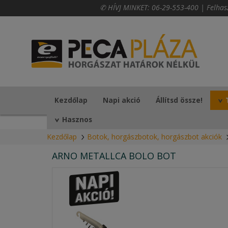
✆ HÍVJ MINKET:
06-29-553-400
|
Felhas
Kezdőlap
Napi akció
Állítsd össze!
Hasznos
Kezdőlap
Botok, horgászbotok, horgászbot akciók
ARNO METALLCA BOLO BOT