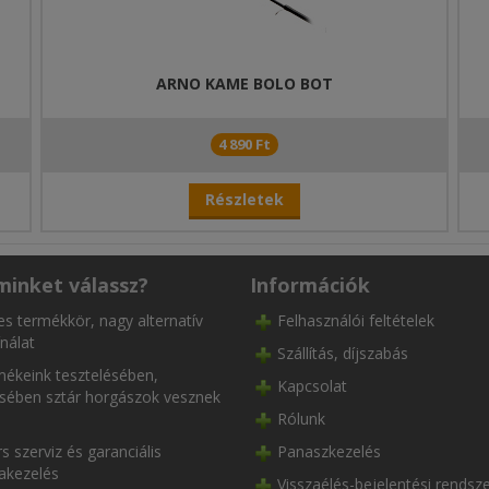
ARNO KAME BOLO BOT
4 890 Ft
Részletek
minket válassz?
Információk
es termékkör, nagy alternatív
Felhasználói feltételek
nálat
Szállítás, díjszabás
ékeink tesztelésében,
Kapcsolat
ésében sztár horgászok vesznek
Rólunk
s szerviz és garanciális
Panaszkezelés
akezelés
Visszaélés-bejelentési rendsz