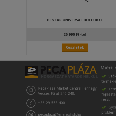
BENZAR UNIVERSAL BOLO BOT
26 990 Ft-tól
Részletek
Miért 
Szél
termékkí
PecaPláza Market Central Ferihegy,
Term
Vecsés Fő út 246-248.
fejleszt
részt
+36-29-553-400
Gyor
problém
pecaplaza@energofish.hu