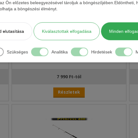
 az Ön előzetes beleegyezésével tároljuk a böngészőjében.Eldöntheti, h
ásolhatja a böngészési élményt.
 elutasítása
Kiválasztottak elfogadása
Minden elfoga
Szükséges
Analitika
Hirdetések
M
KAMASAKI RIVER BOLO
7 990 Ft-tól
Részletek