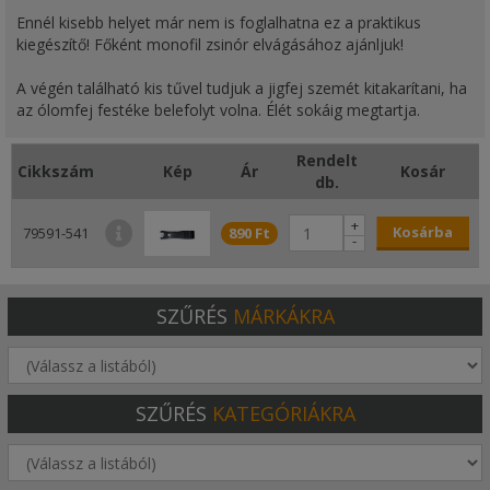
Ennél kisebb helyet már nem is foglalhatna ez a praktikus
kiegészítő! Főként monofil zsinór elvágásához ajánljuk!
A végén található kis tűvel tudjuk a jigfej szemét kitakarítani, ha
az ólomfej festéke belefolyt volna. Élét sokáig megtartja.
Rendelt
Cikkszám
Kép
Ár
Kosár
db.
+
Kosárba
79591-541
890 Ft
C
-
SZŰRÉS
MÁRKÁKRA
SZŰRÉS
KATEGÓRIÁKRA