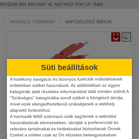
BENZAR MIX INSTANT 4C METHOD POP UP 7MM
HASONLÓ TERMÉKEK
KAPCSOLÓDÓ ÍRÁSOK
Süti beállítások
A hatékony navigáció és bizonyos funkciók működésének
érdekében sütiket használunk. Az alábbiakban az egyes
ÓLOMBONTÓ CSIPESZ
kategóriák alatt részletes információkat talál minden sütiről.A
"Szükséges" kategóriába sorolt sütiket a böngésző tárolja,
mivel ezek elengedhetetlenül szükségesek a webhely
1 050 Ft
alapvető funkcióihoz.
A harmadik féltől származó sütik segítenek a weboldal
Részletek
használatának elemzésében, tárolják a preferenciáit és
releváns tartalmakat és hirdetéseket biztosítanak Önnek.
Ezeket a sütiket csak az Ön előzetes beleegyezésével