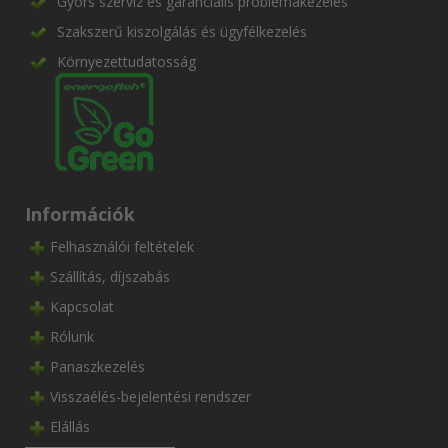
Gyors szerviz és garanciális problémakezelés
Szakszerű kiszolgálás és ügyfélkezelés
Környezettudatosság
Információk
Felhasználói feltételek
Szállítás, díjszabás
Kapcsolat
Rólunk
Panaszkezelés
Visszaélés-bejelentési rendszer
Elállás