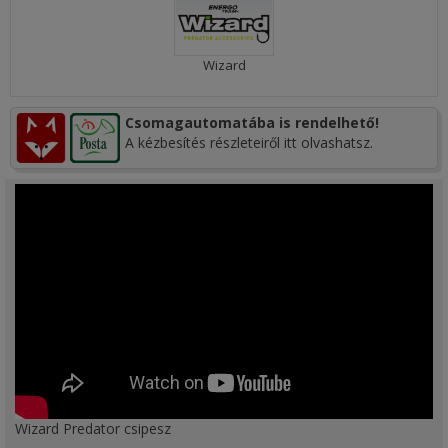
Wizard
Csomagautomatába is rendelhető!
A kézbesítés részleteiről itt olvashatsz.
Wizard Predator csipesz