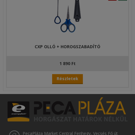
CXP OLLÓ + HOROGSZABADÍTÓ
1 890 Ft
Részletek
PecaPláza Market Central Ferihegy, Vecsés Fő út