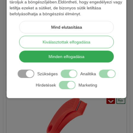
tároljuk a böngészőjében.Eldöntheti, hogy engedélyezi vagy
letiltja ezeket a sütiket, de bizonyos sütik letiltása
befolyásolhatja a böngészési élményt.
Mind elutasítása
Kiválasztottak elfogadása
L&K ROZSDAMENTES FONOTT ZSINÓR VÁGÓ OLLÓ
Minden elfogadása
4 290 Ft
Szükséges
Analitika
Részletek
Hirdetések
Marketing