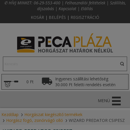
✆ HÍVJ MINKET:
06-29-553-400
|
Felhasználói feltételek
|
Szállítás,
díjszabás
|
Kapcsolat
|
Elállás
KOSÁR
|
BELÉPÉS
|
REGISZTRÁCIÓ
Ingyenes szállítási lehetőség
0 Ft
30.000 Ft feletti rendelés esetén
MENÜ
Kezdőlap
Horgászat kiegészítő termékek
Horgász fogó, zsinórvágó olló
WIZARD PREDATOR CSIPESZ