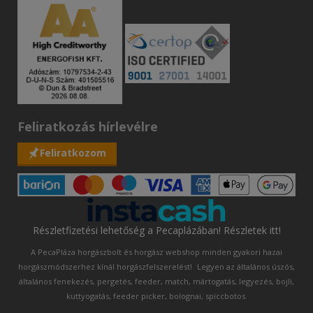
Feliratkozás hírlevélre
Feliratkozom
Részletfizetési lehetőség a Pecaplázában! Részletek itt!
A PecaPláza horgászbolt és horgász webshop minden gyakori hazai
horgászmódszerhez kínál horgászfelszerelést!
Legyen az általános úszós,
általános fenekezés, pergetés, feeder, match, mártogatás, legyezés, bojli,
kuttyogatás, feeder picker, bolognai, spiccbotos.