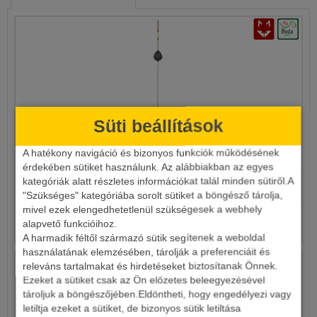
Süti beállítások
JOKER ÚSZÓ ELITE 3516
A hatékony navigáció és bizonyos funkciók működésének
érdekében sütiket használunk. Az alábbiakban az egyes
kategóriák alatt részletes információkat talál minden sütiről.A
550 Ft
"Szükséges" kategóriába sorolt sütiket a böngésző tárolja,
mivel ezek elengedhetetlenül szükségesek a webhely
Részletek
alapvető funkcióihoz.
A harmadik féltől származó sütik segítenek a weboldal
használatának elemzésében, tárolják a preferenciáit és
releváns tartalmakat és hirdetéseket biztosítanak Önnek.
Ezeket a sütiket csak az Ön előzetes beleegyezésével
tároljuk a böngészőjében.Eldöntheti, hogy engedélyezi vagy
letiltja ezeket a sütiket, de bizonyos sütik letiltása