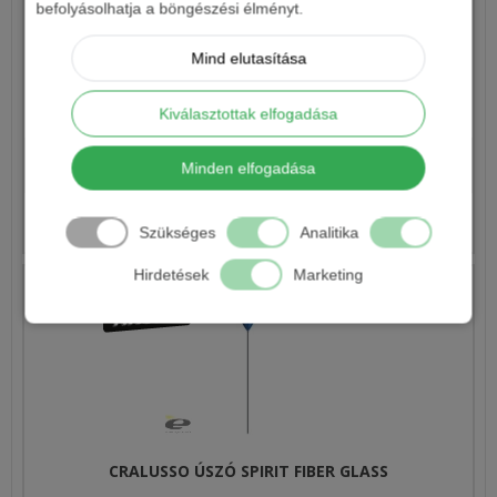
befolyásolhatja a böngészési élményt.
Mind elutasítása
JOKER ÚSZÓ ELITE 3056
Kiválasztottak elfogadása
550 Ft
Minden elfogadása
Részletek
Szükséges
Analitika
Hirdetések
Marketing
CRALUSSO ÚSZÓ SPIRIT FIBER GLASS