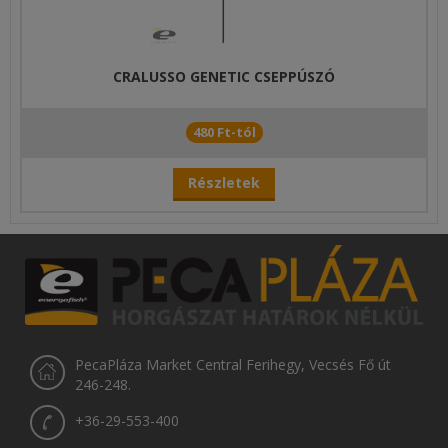
CRALUSSO GENETIC CSEPPÚSZÓ
480 Ft-tól
Részletek
PecaPláza Market Central Ferihegy, Vecsés Fő út
246-248.
+36-29-553-400