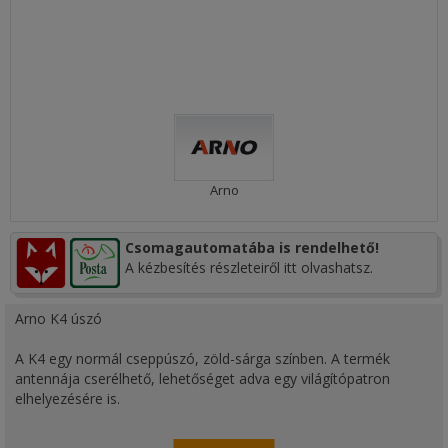
Arno
Csomagautomatába is rendelhető!
A kézbesítés részleteiről itt olvashatsz.
Arno K4 úszó
A K4 egy normál cseppúszó, zöld-sárga színben. A termék
antennája cserélhető, lehetőséget adva egy világítópatron
elhelyezésére is.
Az átlagos úszókhoz képest a különlegessége mégis a modern