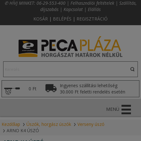
✆ HÍVJ MINKET:
06-29-553-400
|
Felhasználói feltételek
|
Szállítás,
díjszabás
|
Kapcsolat
|
Elállás
KOSÁR
|
BELÉPÉS
|
REGISZTRÁCIÓ
Ingyenes szállítási lehetőség
0 Ft
30.000 Ft feletti rendelés esetén
MENÜ
Kezdőlap
Úszók, horgász úszók
Verseny úszó
ARNO K4 ÚSZÓ