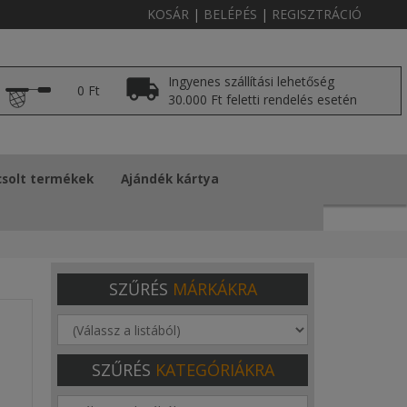
KOSÁR
|
BELÉPÉS
|
REGISZTRÁCIÓ
Ingyenes szállítási lehetőség
0 Ft
30.000 Ft feletti rendelés esetén
solt termékek
Ajándék kártya
SZŰRÉS
MÁRKÁKRA
SZŰRÉS
KATEGÓRIÁKRA