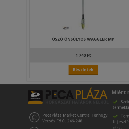
ÚSZÓ ÖNSÚLYOS WAGGLER MP
1 740 Ft
Részletek
Miért 
Szél
termékkí
PecaPláza Market Central Ferihegy,
Term
Vecsés Fő út 246-248.
fejleszt
részt