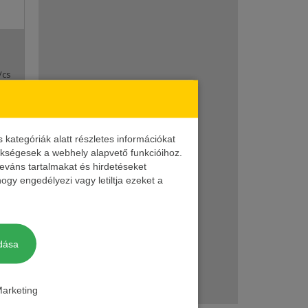
/cs
ategóriák alatt részletes információkat
zükségesek a webhely alapvető funkcióihoz.
/cs
leváns tartalmakat és hirdetéseket
ogy engedélyezi vagy letiltja ezeket a
dása
/cs
arketing