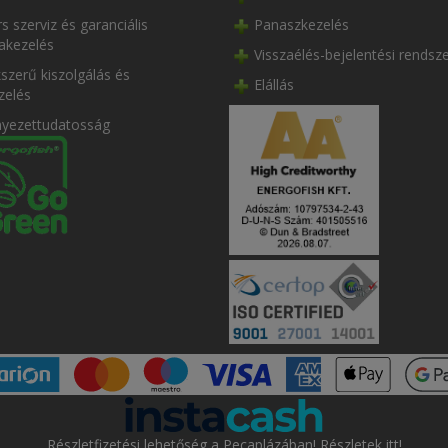
s szerviz és garanciális
Panaszkezelés
akezelés
Visszaélés-bejelentési rendsz
szerű kiszolgálás és
Elállás
zelés
nyezettudatosság
Részletfizetési lehetőség a Pecaplázában! Részletek itt!