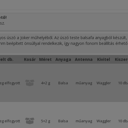
tő!
sz.
lyos úszó a Joker műhelyéből. Az úszó teste balsafa anyagból készült,
m beépített önsúllyal rendelkezik, így nagyon fonom beállítás érhető 
elt db.
Kosár
Méret
Anyaga
Antenna
Kivitel
Kiszer
eg elfogyott
4+2 g
Balsa
műanyag
Waggler
10 db
eg elfogyott
5+2 g
Balsa
műanyag
Waggler
10 db