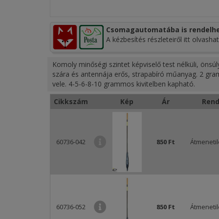
Csomagautomatába is rendelhe
A kézbesítés részleteiről itt olvashat
Komoly minőségi szintet képviselő test nélküli, önsú
szára és antennája erős, strapabíró műanyag. 2 gram
vele. 4-5-6-8-10 grammos kivitelben kapható.
Cikkszám
Kép
Ár
Rend
60736-042
850 Ft
Átmenetil
60736-052
850 Ft
Átmenetil