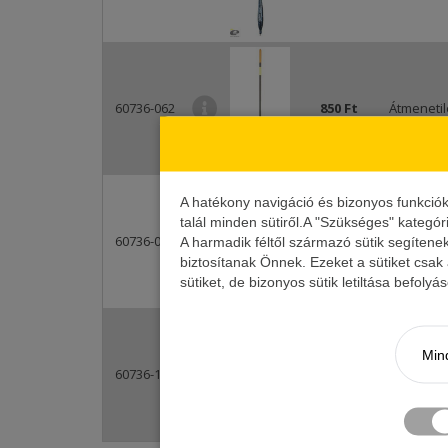
60736-062
850 Ft
Átmenetil
A hatékony navigáció és bizonyos funkció
talál minden sütiről.A "Szükséges" kategór
60736-082
850 Ft
Átmenetil
A harmadik féltől származó sütik segítene
biztosítanak Önnek. Ezeket a sütiket csak
sütiket, de bizonyos sütik letiltása befoly
Mind
60736-102
850 Ft
Átmenetil