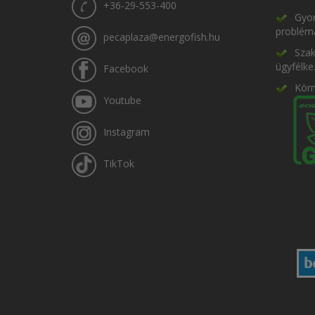
+36-29-553-400
Gyor
problém
pecaplaza@energofish.hu
Szak
ügyfélke
Facebook
Kör
Youtube
Instagram
TikTok