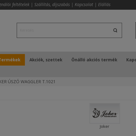
ználói feltételek
|
Szállítás, díjszabás
|
Kapcsolat
|
Elállás
Termékek
Akciók, szettek
Önálló akciós termék
Kapc
KER ÚSZÓ WAGGLER T.1021
Joker