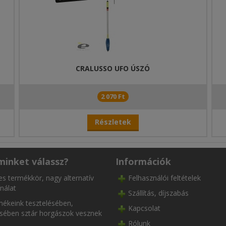
CRALUSSO UFO ÚSZÓ
2 070 Ft
Részletek
minket válassz?
Információk
es termékkör, nagy alternatív
Felhasználói feltételek
nálat
Szállítás, díjszabás
ékeink tesztelésében,
Kapcsolat
ésében sztár horgászok vesznek
Rólunk