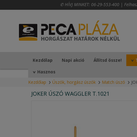
✆ HÍVJ MINKET:
06-29-553-400
|
Felhas
Kezdőlap
Napi akció
Állítsd össze!
Hasznos
Kezdőlap
Úszók, horgász úszók
Match úszó
JO
JOKER ÚSZÓ WAGGLER T.1021