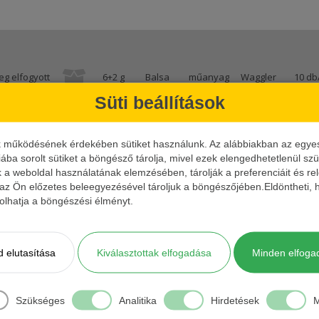
eg elfogyott
6+2 g
Balsa
műanyag
Waggler
10 db
Süti beállítások
k működésének érdekében sütiket használunk. Az alábbiakban az egyes k
iába sorolt sütiket a böngésző tárolja, mivel ezek elengedhetetlenül s
eg elfogyott
8+2 g
Balsa
műanyag
Waggler
10 db
k a weboldal használatának elemzésében, tárolják a preferenciáit és re
 az Ön előzetes beleegyezésével tároljuk a böngészőjében.Eldöntheti, h
ásolhatja a böngészési élményt.
 elutasítása
Kiválasztottak elfogadása
Minden elfoga
eg elfogyott
10+2 g
Balsa
műanyag
Waggler
10 db
Szükséges
Analitika
Hirdetések
M