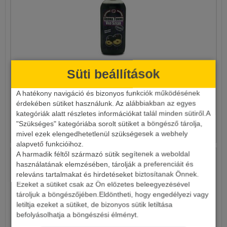
Süti beállítások
HALDORÁDÓ AROMA TUNING 250ML
A hatékony navigáció és bizonyos funkciók működésének
1 990 Ft
érdekében sütiket használunk. Az alábbiakban az egyes
kategóriák alatt részletes információkat talál minden sütiről.A
"Szükséges" kategóriába sorolt sütiket a böngésző tárolja,
Részletek
mivel ezek elengedhetetlenül szükségesek a webhely
alapvető funkcióihoz.
A harmadik féltől származó sütik segítenek a weboldal
használatának elemzésében, tárolják a preferenciáit és
releváns tartalmakat és hirdetéseket biztosítanak Önnek.
Ezeket a sütiket csak az Ön előzetes beleegyezésével
tároljuk a böngészőjében.Eldöntheti, hogy engedélyezi vagy
letiltja ezeket a sütiket, de bizonyos sütik letiltása
befolyásolhatja a böngészési élményt.