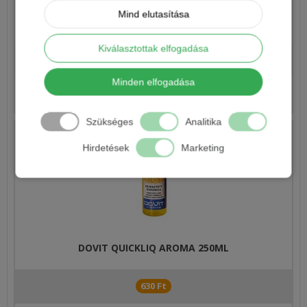
Mind elutasítása
TÍMÁR MIX FOLYÉKONY AROMA 250ML
Kiválasztottak elfogadása
1 290 Ft
Minden elfogadása
Részletek
Szükséges
Analitika
Hirdetések
Marketing
DOVIT QUICKLIQ AROMA 250ML
630 Ft