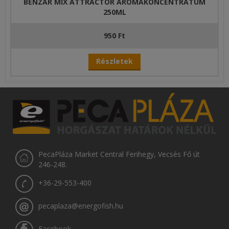
BENZAR MIX ATTRACTOR AROMAKONCENTRATUM
250ML
950 Ft
Részletek
PecaPláza Market Central Ferihegy, Vecsés Fő út
246-248.
+36-29-553-400
pecaplaza@energofish.hu
Facebook