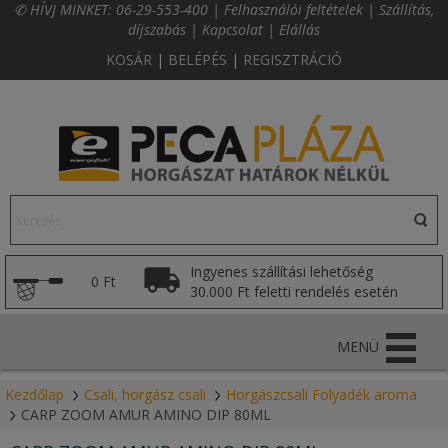
✆ HÍVJ MINKET:
06-29-553-400
|
Felhasználói feltételek
|
Szállítás,
díjszabás
|
Kapcsolat
|
Elállás
KOSÁR
|
BELÉPÉS
|
REGISZTRÁCIÓ
Ingyenes szállítási lehetőség
0 Ft
30.000 Ft feletti rendelés esetén
MENÜ
Kezdőlap
Csali, horgász csali
Horgászcsali Folyadék aroma
CARP ZOOM AMUR AMINO DIP 80ML