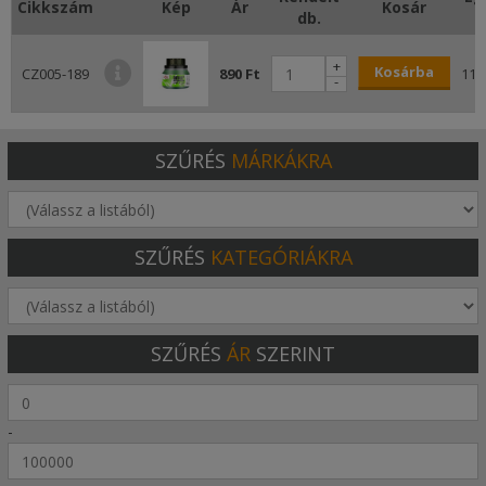
Cikkszám
Kép
Ár
Kosár
db.
+
Kosárba
CZ005-189
890 Ft
111
-
SZŰRÉS
MÁRKÁKRA
SZŰRÉS
KATEGÓRIÁKRA
SZŰRÉS
ÁR
SZERINT
-