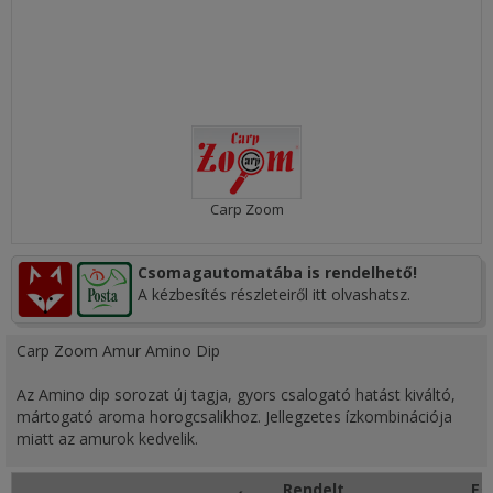
Carp Zoom
Csomagautomatába is rendelhető!
A kézbesítés részleteiről itt olvashatsz.
Carp Zoom Amur Amino Dip
Az Amino dip sorozat új tagja, gyors csalogató hatást kiváltó,
mártogató aroma horogcsalikhoz. Jellegzetes ízkombinációja
miatt az amurok kedvelik.
Rendelt
Eg