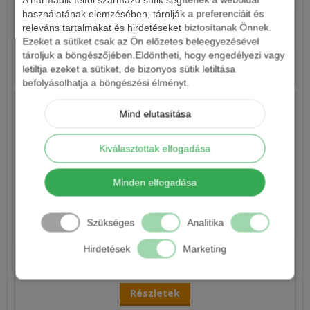
használatának elemzésében, tárolják a preferenciáit és
releváns tartalmakat és hirdetéseket biztosítanak Önnek.
550 Ft
Ezeket a sütiket csak az Ön előzetes beleegyezésével
tároljuk a böngészőjében.Eldöntheti, hogy engedélyezi vagy
Részletek
letiltja ezeket a sütiket, de bizonyos sütik letiltása
befolyásolhatja a böngészési élményt.
Mind elutasítása
Kiválasztottak elfogadása
Minden elfogadása
EXCALIBUR RIVER FEEDER FEKETE HOROG
Szükséges
Analitika
Hirdetések
Marketing
590 Ft
Részletek