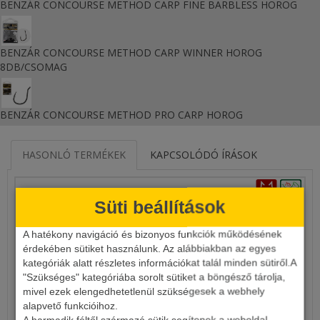
BENZÁR CONCOURSE METHOD CARP FINE BARBLESS HOROG
BENZÁR CONCOURSE METHOD CARP WINNER HOROG
8DB/CSOMAG
BENZÁR CONCOURSE METHOD PRO CARP HOROG
HASONLÓ TERMÉKEK
KAPCSOLÓDÓ ÍRÁSOK
Süti beállítások
A hatékony navigáció és bizonyos funkciók működésének
érdekében sütiket használunk. Az alábbiakban az egyes
kategóriák alatt részletes információkat talál minden sütiről.A
"Szükséges" kategóriába sorolt sütiket a böngésző tárolja,
mivel ezek elengedhetetlenül szükségesek a webhely
alapvető funkcióihoz.
MARUTO 380MZ-BN HOROG
A harmadik féltől származó sütik segítenek a weboldal