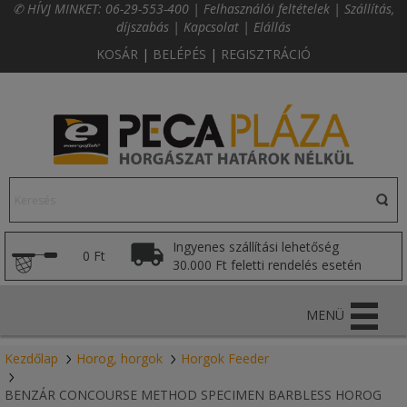
✆ HÍVJ MINKET:
06-29-553-400
|
Felhasználói feltételek
|
Szállítás,
díjszabás
|
Kapcsolat
|
Elállás
KOSÁR
|
BELÉPÉS
|
REGISZTRÁCIÓ
Ingyenes szállítási lehetőség
0 Ft
30.000 Ft feletti rendelés esetén
MENÜ
Kezdőlap
Horog, horgok
Horgok Feeder
BENZÁR CONCOURSE METHOD SPECIMEN BARBLESS HOROG