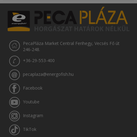
PecaPláza Market Central Ferihegy, Vecsés Fő út
246-248.
+36-29-553-400
pecaplaza@energofish.hu
Facebook
Youtube
Instagram
TikTok