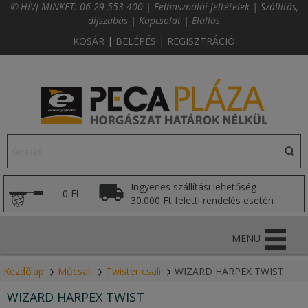
✆ HÍVJ MINKET:
06-29-553-400
|
Felhasználói feltételek
|
Szállítás,
díjszabás
|
Kapcsolat
|
Elállás
KOSÁR
|
BELÉPÉS
|
REGISZTRÁCIÓ
Ingyenes szállítási lehetőség
0 Ft
30.000 Ft feletti rendelés esetén
MENÜ
Kezdőlap
Műcsali
Twister csali
WIZARD HARPEX TWIST
WIZARD HARPEX TWIST