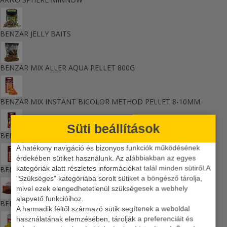
BENZAR JELLY BAITS
BENZAR MIX ALLER AQUA PELLET 800G
BENZAR MIX INSTANT BICOLOR METHOD PELLET 8-10MM
Süti beállítások
BENZAR MIX INSTANT BICOLOR POPUP 7-8MM, 10MM
A hatékony navigáció és bizonyos funkciók működésének
érdekében sütiket használunk. Az alábbiakban az egyes
kategóriák alatt részletes információkat talál minden sütiről.A
BENZAR MIX INSTANT FITOPUFI MINI, MIDI, MAXI
"Szükséges" kategóriába sorolt sütiket a böngésző tárolja,
mivel ezek elengedhetetlenül szükségesek a webhely
alapvető funkcióihoz.
BENZAR MIX SUMMER PELLET BOX + TWISTER CSALI
A harmadik féltől származó sütik segítenek a weboldal
használatának elemzésében, tárolják a preferenciáit és