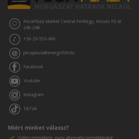
PecaPláza Market Central Ferihegy, Vecsés Fő út
246-248.
+36-29-553-400
pecaplaza@energofish.hu
Facebook
Youtube
Instagram
TikTok
Miért minket válassz?
Széles termékkör, nagy alternatív termékkínálat