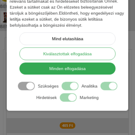
releváns tartalmakat és hirdetéseket biztosítanak Önnek.
BENZAR MIX TURBO SOFT LONG LIFE PELLET
Ezeket a sütiket csak az Ön előzetes beleegyezésével
tároljuk a böngészőjében.Eldöntheti, hogy engedélyezi vagy
letiltja ezeket a sütiket, de bizonyos sütik letiltása
befolyásolhatja a böngészési élményt.
BENZAR TURBO METHOD ETETŐANYAG 800G
Mind elutasítása
HASONLÓ TERMÉKEK
KAPCSOLÓDÓ ÍRÁSOK
Kiválasztottak elfogadása
Minden elfogadása
Szükséges
Analitika
Hirdetések
Marketing
MANNS TWISTER
405 Ft