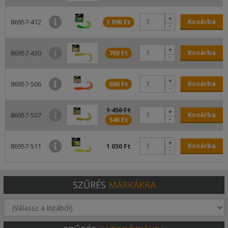
+
Kosárba
86957-412
1 090 Ft
-
+
Kosárba
86957-430
700 Ft
-
+
Kosárba
86957-506
690 Ft
-
1 450 Ft
+
Kosárba
86957-507
-
540 Ft
+
Kosárba
86957-511
1 050 Ft
-
SZŰRÉS
MÁRKÁKRA