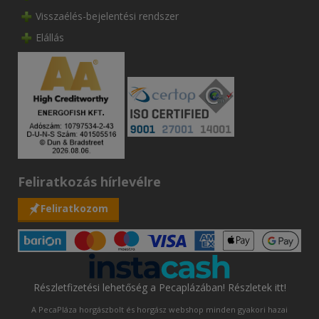
Visszaélés-bejelentési rendszer
Elállás
Feliratkozás hírlevélre
Feliratkozom
Részletfizetési lehetőség a Pecaplázában! Részletek itt!
A PecaPláza horgászbolt és horgász webshop minden gyakori hazai