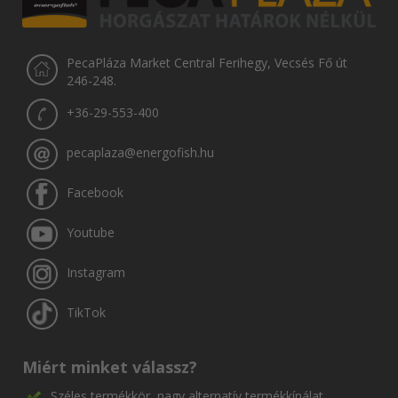
PecaPláza Market Central Ferihegy, Vecsés Fő út
246-248.
+36-29-553-400
pecaplaza@energofish.hu
Facebook
Youtube
Instagram
TikTok
Miért minket válassz?
Széles termékkör, nagy alternatív termékkínálat