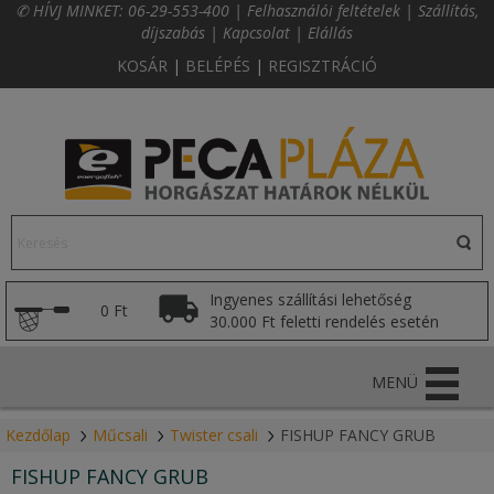
✆ HÍVJ MINKET:
06-29-553-400
|
Felhasználói feltételek
|
Szállítás,
díjszabás
|
Kapcsolat
|
Elállás
KOSÁR
|
BELÉPÉS
|
REGISZTRÁCIÓ
Ingyenes szállítási lehetőség
0 Ft
30.000 Ft feletti rendelés esetén
MENÜ
Kezdőlap
Műcsali
Twister csali
FISHUP FANCY GRUB
FISHUP FANCY GRUB