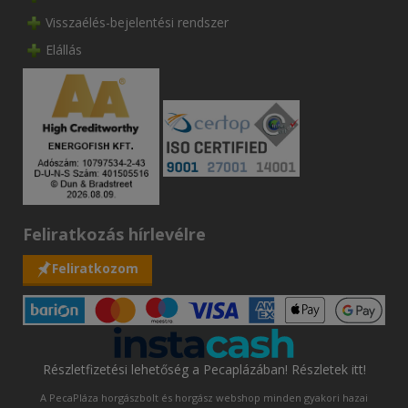
Visszaélés-bejelentési rendszer
Elállás
Feliratkozás hírlevélre
Feliratkozom
Részletfizetési lehetőség a Pecaplázában! Részletek itt!
A PecaPláza horgászbolt és horgász webshop minden gyakori hazai