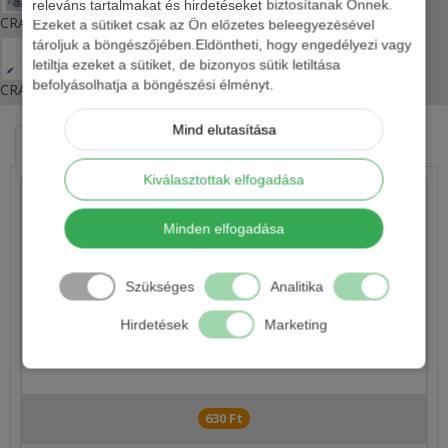
releváns tartalmakat és hirdetéseket biztosítanak Önnek.
CRALUSSO CHINU HOROG LAPKÁS, BRONZ
Ezeket a sütiket csak az Ön előzetes beleegyezésével
tároljuk a böngészőjében.Eldöntheti, hogy engedélyezi vagy
letiltja ezeket a sütiket, de bizonyos sütik letiltása
befolyásolhatja a böngészési élményt.
CRALUSSO ÖNSÚLYOS ÚSZÓ
Mind elutasítása
HASONLÓ TERMÉKEK
KAPCSOLÓDÓ ÍRÁSOK
Kiválasztottak elfogadása
Minden elfogadása
Szükséges
Analitika
Hirdetések
Marketing
MANNS TWISTER
630 Ft