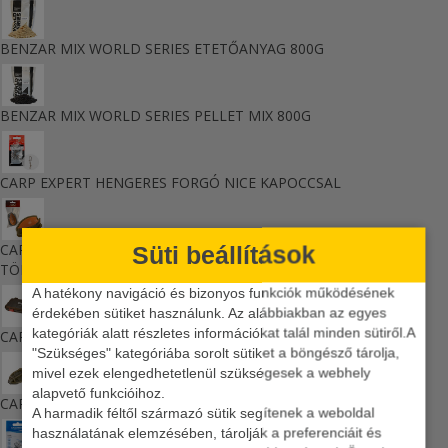
BENZAR MIX WORLD SERIES ETETŐANYAG 800G
BENZAR MIX WORLD SERIES PELLET MIX 800G
CARP EXPERT HENGERES FORGÓ NICE KAPOCCSAL
Süti beállítások
CARP EXPERT METHOD FLAT PRO NYOMÓGOMBOS
TÖLTŐFORMA
A hatékony navigáció és bizonyos funkciók működésének
érdekében sütiket használunk. Az alábbiakban az egyes
kategóriák alatt részletes információkat talál minden sütiről.A
CARP EXPERT NEO PRACTIC APRÓCIKKES DOBOZ
"Szükséges" kategóriába sorolt sütiket a böngésző tárolja,
mivel ezek elengedhetetlenül szükségesek a webhely
alapvető funkcióihoz.
CARP EXPERT PRO METHOD FLAT ETETŐKOSÁR
A harmadik féltől származó sütik segítenek a weboldal
használatának elemzésében, tárolják a preferenciáit és