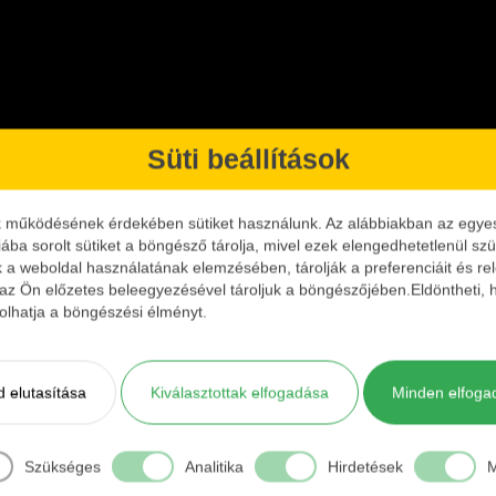
Süti beállítások
k működésének érdekében sütiket használunk. Az alábbiakban az egyes k
keit, jelen esetben kiegészítőit.
iába sorolt sütiket a böngésző tárolja, mivel ezek elengedhetetlenül s
k a weboldal használatának elemzésében, tárolják a preferenciáit és re
ági forgókapocs úszós és könnyű fenekező szerelékkészítésnél lesz 
 az Ön előzetes beleegyezésével tároljuk a böngészőjében.Eldöntheti, h
ásolhatja a böngészési élményt.
zítője.
 elutasítása
Kiválasztottak elfogadása
Minden elfoga
t db.
Kosár
Egység ár
Méret
Kiszer
+
Kosárba
83.33 Ft/DB
18-as forgókapoccsal
3 db/cs
-
Szükséges
Analitika
Hirdetések
M