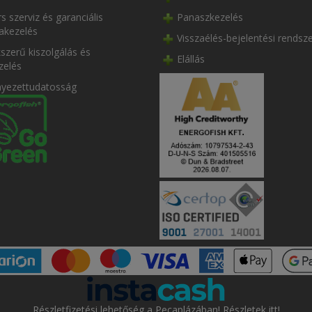
s szerviz és garanciális
Panaszkezelés
akezelés
Visszaélés-bejelentési rendsz
szerű kiszolgálás és
Elállás
zelés
nyezettudatosság
Részletfizetési lehetőség a Pecaplázában! Részletek itt!