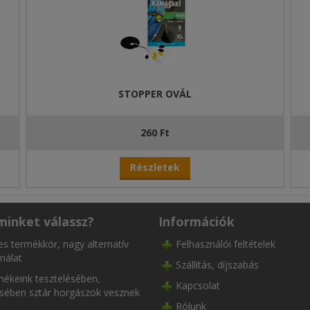
STOPPER OVÁL
260 Ft
Részletek
minket válassz?
Információk
es termékkör, nagy alternatív
Felhasználói feltételek
nálat
Szállítás, díjszabás
ékeink tesztelésében,
Kapcsolat
ésében sztár horgászok vesznek
Rólunk