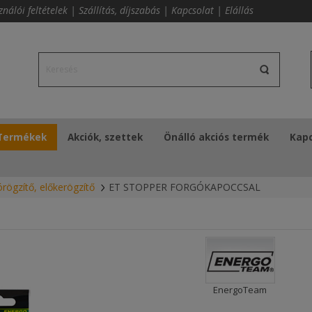
ználói feltételek
|
Szállítás, díjszabás
|
Kapcsolat
|
Elállás
Termékek
Akciók, szettek
Önálló akciós termék
Kapc
rögzítő, előkerögzítő
ET STOPPER FORGÓKAPOCCSAL
EnergoTeam