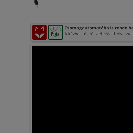
Csomagautomatába is rendelhe
A kézbesítés részleteiről itt olvashat