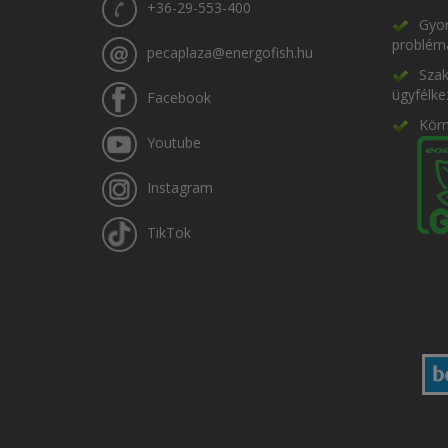
+36-29-553-400
Gyor
problém
pecaplaza@energofish.hu
Szak
ügyfélke
Facebook
Kör
Youtube
Instagram
TikTok