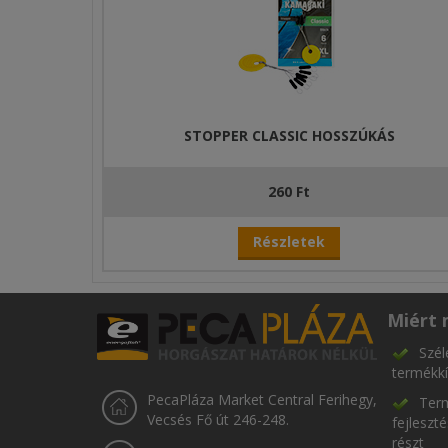
STOPPER CLASSIC HOSSZÚKÁS
260 Ft
Részletek
Miért 
Szél
termékkí
PecaPláza Market Central Ferihegy,
Term
Vecsés Fő út 246-248.
fejleszt
részt