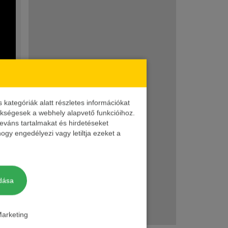
ategóriák alatt részletes információkat
zükségesek a webhely alapvető funkcióihoz.
leváns tartalmakat és hirdetéseket
nagy
ogy engedélyezi vagy letiltja ezeket a
dása
elés
omag
arketing