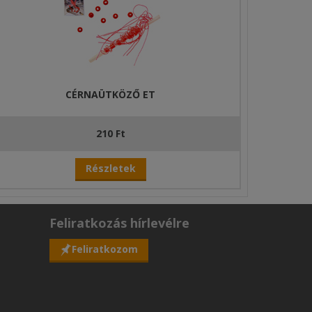
CÉRNAÜTKÖZŐ ET
210 Ft
Részletek
Feliratkozás hírlevélre
Feliratkozom