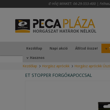
✆ HÍVJ MINKET:
06-29-553-400
|
Felhas
Kezdőlap
Napi akció
Állítsd össze!
Hasznos
Kezdőlap
Horgász aprócikk
Horgász aprócikk Úszó
ET STOPPER FORGÓKAPOCCSAL