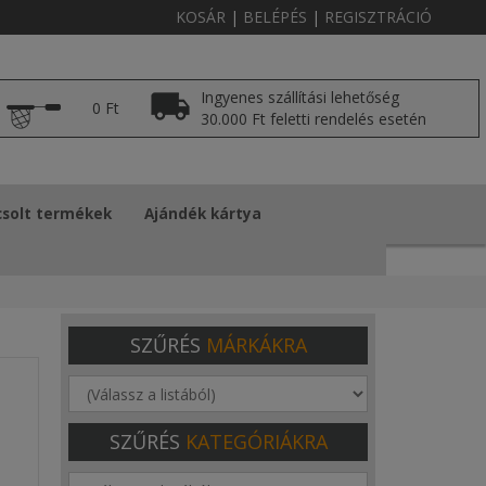
KOSÁR
|
BELÉPÉS
|
REGISZTRÁCIÓ
Ingyenes szállítási lehetőség
0 Ft
30.000 Ft feletti rendelés esetén
solt termékek
Ajándék kártya
SZŰRÉS
MÁRKÁKRA
SZŰRÉS
KATEGÓRIÁKRA