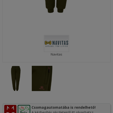
Navitas
Csomagautomatába is rendelhető!
A kézbesítés részleteiről itt olvashatsz.