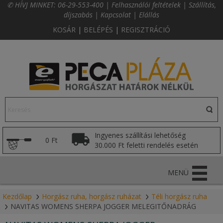
✆ HÍVJ MINKET:
06-29-553-400
|
Felhasználói feltételek
|
Szállítás,
díjszabás
|
Kapcsolat
|
Elállás
KOSÁR
|
BELÉPÉS
|
REGISZTRÁCIÓ
Ingyenes szállítási lehetőség
0 Ft
30.000 Ft feletti rendelés esetén
MENÜ
Kezdőlap
Horgász ruha, horgász ruházat
Téli horgász ruha
NAVITAS WOMENS SHERPA JOGGER MELEGITŐNADRÁG