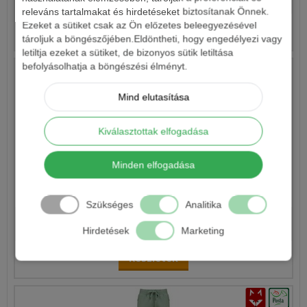
releváns tartalmakat és hirdetéseket biztosítanak Önnek.
Ezeket a sütiket csak az Ön előzetes beleegyezésével
Részletek
tároljuk a böngészőjében.Eldöntheti, hogy engedélyezi vagy
letiltja ezeket a sütiket, de bizonyos sütik letiltása
befolyásolhatja a böngészési élményt.
Mind elutasítása
Kiválasztottak elfogadása
Minden elfogadása
NAVITAS CORE HOODY FEKETE KAPUCNIS PULÓVER
Szükséges
Analitika
8 545 Ft
Hirdetések
Marketing
Részletek