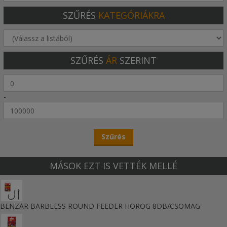
- Tépőzáras hátsó zsebek
- Vaskos húzózsinór
SZŰRÉS
KATEGÓRIÁKRA
- Hímzett logó a lábszáron
SZŰRÉS
ÁR
SZERINT
-
MÁSOK EZT IS VETTÉK MELLÉ
BENZAR BARBLESS ROUND FEEDER HOROG 8DB/CSOMAG