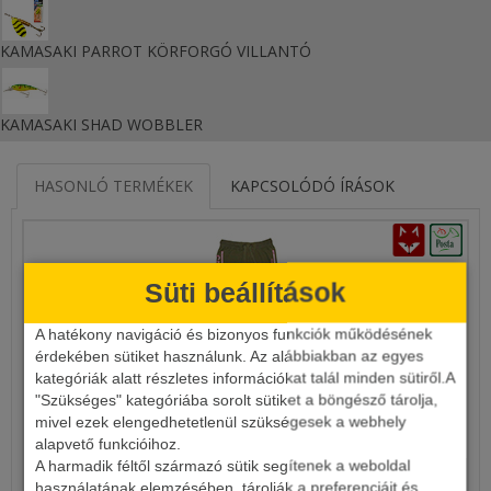
KAMASAKI PARROT KÖRFORGÓ VILLANTÓ
KAMASAKI SHAD WOBBLER
HASONLÓ TERMÉKEK
KAPCSOLÓDÓ ÍRÁSOK
Süti beállítások
A hatékony navigáció és bizonyos funkciók működésének
érdekében sütiket használunk. Az alábbiakban az egyes
kategóriák alatt részletes információkat talál minden sütiről.A
"Szükséges" kategóriába sorolt sütiket a böngésző tárolja,
mivel ezek elengedhetetlenül szükségesek a webhely
NAVITAS WOMENS JOGGA ZÖLD MELEGÍTŐNADRÁG
alapvető funkcióihoz.
A harmadik féltől származó sütik segítenek a weboldal
9 090 Ft
használatának elemzésében, tárolják a preferenciáit és