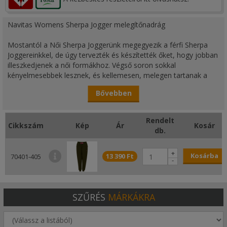
Navitas Womens Sherpa Jogger melegítőnadrág
Mostantól a Női Sherpa Joggerünk megegyezik a férfi Sherpa
Joggereinkkel, de úgy tervezték és készítették őket, hogy jobban
illeszkedjenek a női formákhoz. Végső soron sokkal
kényelmesebbek lesznek, és kellemesen, melegen tartanak a
parton.
Bővebben
A Sherpa Fleece nagy népszerűségnek örvend, és ahogy már
korábban is említettük, nem kell tél ahhoz, hogy hideg legyen!
Rendelt
Cikkszám
Kép
Ár
Kosár
db.
A Navitas örömmel látja, hogy mennyi női horgász kezd most
horgászni, és mi is lehetne jobb módja ennek bemutatására,
+
Kosárba
mint egy dedikált női ruházat!
13 390 Ft
70401-405
-
Jellemzők:
- 280 g/m²
SZŰRÉS
MÁRKÁKRA
- 60% pamut 40% poliészter
- Cipzáras zsebek
- Szuper puha szőrme bélés