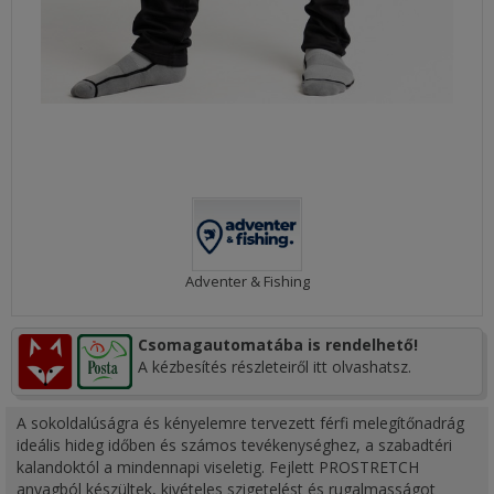
Adventer & Fishing
Csomagautomatába is rendelhető!
A kézbesítés részleteiről itt olvashatsz.
A sokoldalúságra és kényelemre tervezett férfi melegítőnadrág
ideális hideg időben és számos tevékenységhez, a szabadtéri
kalandoktól a mindennapi viseletig. Fejlett PROSTRETCH
anyagból készültek, kivételes szigetelést és rugalmasságot