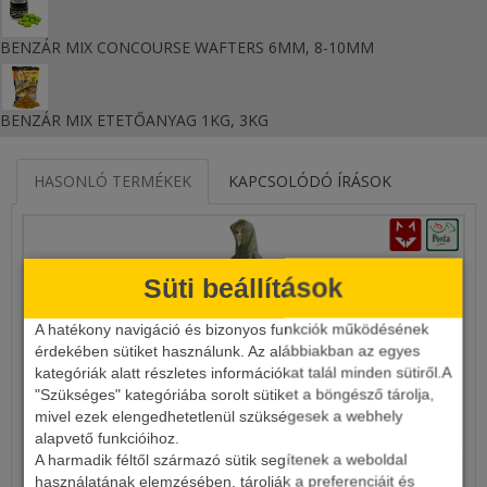
BENZÁR MIX CONCOURSE WAFTERS 6MM, 8-10MM
BENZÁR MIX ETETŐANYAG 1KG, 3KG
HASONLÓ TERMÉKEK
KAPCSOLÓDÓ ÍRÁSOK
Süti beállítások
A hatékony navigáció és bizonyos funkciók működésének
érdekében sütiket használunk. Az alábbiakban az egyes
kategóriák alatt részletes információkat talál minden sütiről.A
"Szükséges" kategóriába sorolt sütiket a böngésző tárolja,
ET PVC PONCHO M
mivel ezek elengedhetetlenül szükségesek a webhely
alapvető funkcióihoz.
A harmadik féltől származó sütik segítenek a weboldal
1 590 Ft
használatának elemzésében, tárolják a preferenciáit és