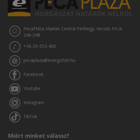
PecaPláza Market Central Ferihegy, Vecsés Fő út
246-248.
+36-29-553-400
pecaplaza@energofish.hu
Facebook
Youtube
Instagram
TikTok
Miért minket válassz?