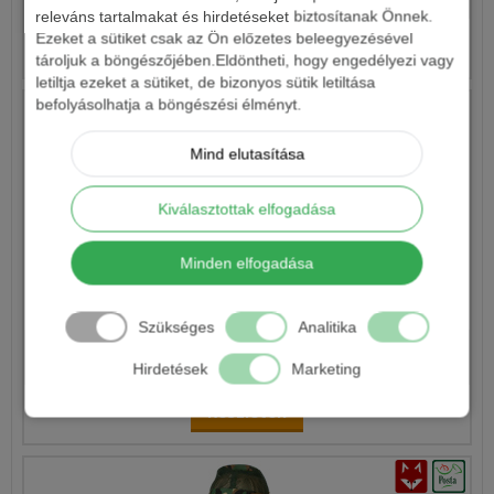
releváns tartalmakat és hirdetéseket biztosítanak Önnek.
Ezeket a sütiket csak az Ön előzetes beleegyezésével
Részletek
tároljuk a böngészőjében.Eldöntheti, hogy engedélyezi vagy
letiltja ezeket a sütiket, de bizonyos sütik letiltása
befolyásolhatja a böngészési élményt.
Mind elutasítása
Kiválasztottak elfogadása
Minden elfogadása
SZÚNYOGHÁLÓS SAPKA NG
Szükséges
Analitika
1 590 Ft
Hirdetések
Marketing
Részletek