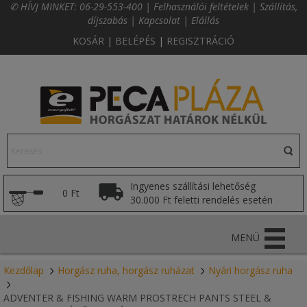
✆ HÍVJ MINKET:
06-29-553-400
|
Felhasználói feltételek
|
Szállítás,
díjszabás
|
Kapcsolat
|
Elállás
KOSÁR
|
BELÉPÉS
|
REGISZTRÁCIÓ
Ingyenes szállítási lehetőség
0 Ft
30.000 Ft feletti rendelés esetén
MENÜ
Kezdőlap
Horgász ruha, horgász ruházat
Nyári horgász ruha
ADVENTER & FISHING WARM PROSTRECH PANTS STEEL &