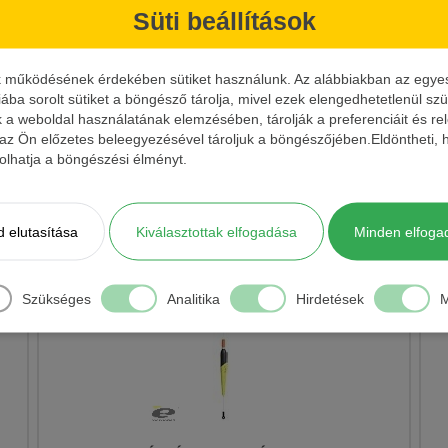
Süti beállítások
k működésének érdekében sütiket használunk. Az alábbiakban az egyes k
iába sorolt sütiket a böngésző tárolja, mivel ezek elengedhetetlenül s
k a weboldal használatának elemzésében, tárolják a preferenciáit és re
Kosárba
MP1
6,0 g
Balsa
műanyag
Csúszó
10 db
 az Ön előzetes beleegyezésével tároljuk a böngészőjében.Eldöntheti, h
ásolhatja a böngészési élményt.
 elutasítása
Kiválasztottak elfogadása
Minden elfoga
Szükséges
Analitika
Hirdetések
M