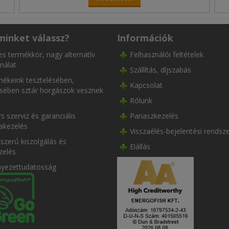
minket válassz?
Információk
es termékkör, nagy alternatív
Felhasználói feltételek
nálat
Szállítás, díjszabás
ékeink tesztelésében,
Kapcsolat
ésében sztár horgászok vesznek
Rólunk
s szerviz és garanciális
Panaszkezelés
akezelés
Visszaélés-bejelentési rendsz
szerű kiszolgálás és
Elállás
zelés
nyezettudatosság