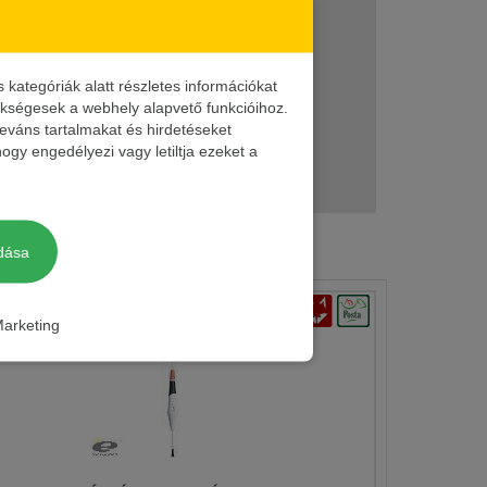
ategóriák alatt részletes információkat
zükségesek a webhely alapvető funkcióihoz.
leváns tartalmakat és hirdetéseket
/cs
ogy engedélyezi vagy letiltja ezeket a
dása
arketing