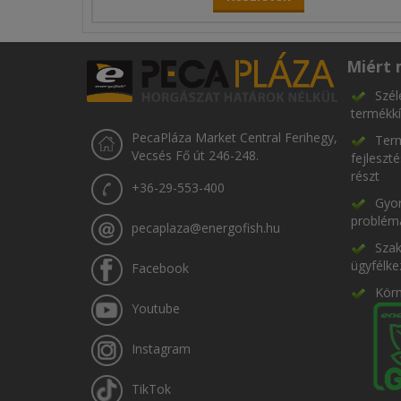
Miért 
Szél
termékkí
PecaPláza Market Central Ferihegy,
Term
Vecsés Fő út 246-248.
fejleszt
részt
+36-29-553-400
Gyor
problém
pecaplaza@energofish.hu
Szak
ügyfélke
Facebook
Kör
Youtube
Instagram
TikTok