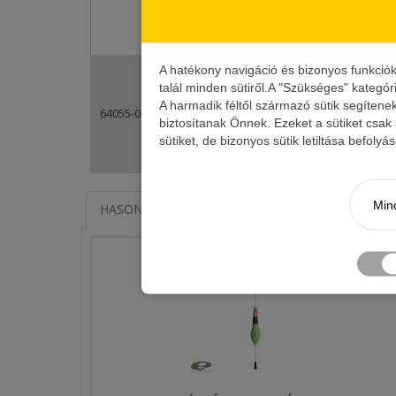
elfogyott
A hatékony navigáció és bizonyos funkció
talál minden sütiről.A "Szükséges" kategór
A harmadik féltől származó sütik segítene
+
64055-006
740 Ft
-
biztosítanak Önnek. Ezeket a sütiket csak
sütiket, de bizonyos sütik letiltása befoly
Mind
HASONLÓ TERMÉKEK
KAPCSOLÓDÓ ÍRÁSOK