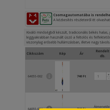
Csomagautomatába is rendelhe
A kézbesítés részleteiről itt olvashat
Kiváló minőségből készült, tradicionális békés hala
leggyakrabban használt úszó a feltolós és felfekte
viszonylag erősebb hullámzásban, illetve nagy távol
Rendelt
Cikkszám
Kép
Ár
db.
+
64055-002
740 Ft
-
Átmenetile
64055-004
740 Ft