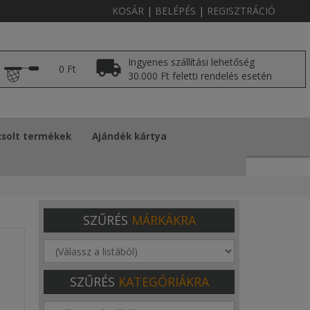
KOSÁR
|
BELÉPÉS
|
REGISZTRÁCIÓ
Ingyenes szállítási lehetőség
0 Ft
30.000 Ft feletti rendelés esetén
solt termékek
Ajándék kártya
SZŰRÉS
MÁRKÁKRA
SZŰRÉS
KATEGÓRIÁKRA