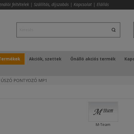
ználói feltételek
|
Szállítás, díjszabás
|
Kapcsolat
|
Elállás
Termékek
Akciók, szettek
Önálló akciós termék
Kapc
ÚSZÓ PONTYOZÓ MP1
M-Team