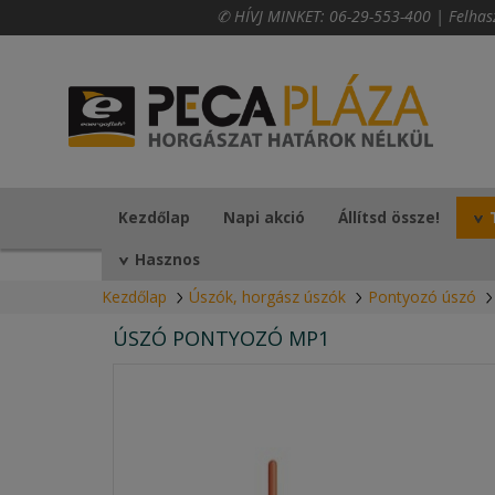
✆ HÍVJ MINKET:
06-29-553-400
|
Felhas
Kezdőlap
Napi akció
Állítsd össze!
Hasznos
Kezdőlap
Úszók, horgász úszók
Pontyozó úszó
ÚSZÓ PONTYOZÓ MP1