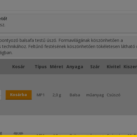
tő!
sz.
s, pontyozó balsafa testű úszó. Formavilágának köszönhetően a
tős technikához. Feltűnő festésének köszönhetően tökéletesen láthat
ságban.
Kosár
Típus
Méret
Anyaga
Szár
Kivitel
Kisze
Kosárba
MP1
2,0 g
Balsa
műanyag
Csúszó
g
MP1
4,0 g
Balsa
műanyag
Csúszó
10 db