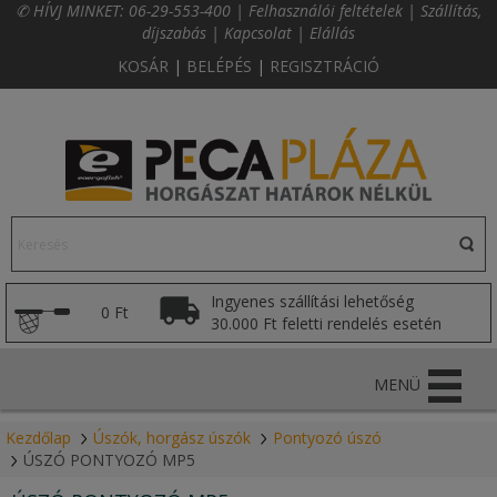
✆ HÍVJ MINKET:
06-29-553-400
|
Felhasználói feltételek
|
Szállítás,
díjszabás
|
Kapcsolat
|
Elállás
KOSÁR
|
BELÉPÉS
|
REGISZTRÁCIÓ
Ingyenes szállítási lehetőség
0 Ft
30.000 Ft feletti rendelés esetén
MENÜ
Kezdőlap
Úszók, horgász úszók
Pontyozó úszó
ÚSZÓ PONTYOZÓ MP5