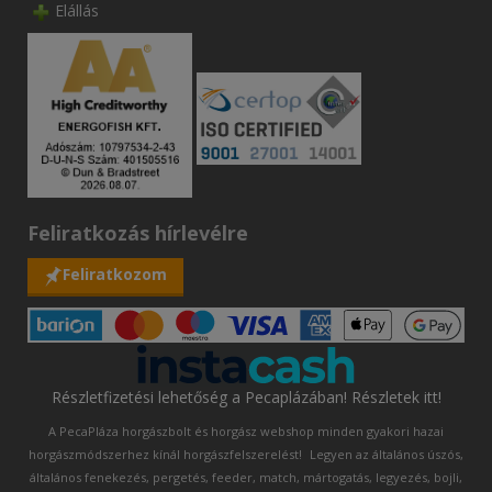
Elállás
Feliratkozás hírlevélre
Feliratkozom
Részletfizetési lehetőség a Pecaplázában! Részletek itt!
A PecaPláza horgászbolt és horgász webshop minden gyakori hazai
horgászmódszerhez kínál horgászfelszerelést!
Legyen az általános úszós,
általános fenekezés, pergetés, feeder, match, mártogatás, legyezés, bojli,