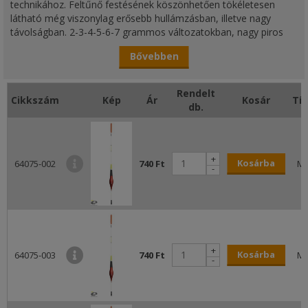
technikához. Feltűnő festésének köszönhetően tökéletesen
látható még viszonylag erősebb hullámzásban, illetve nagy
távolságban. 2-3-4-5-6-7 grammos változatokban, nagy piros
bóbitával kerül forgalomba. Vékony antennájának köszönhetően
Bővebben
ő is stabil marad hullámzásban, ami különösem fontos, hogy a
csalink az etetésen maradjon.
Rendelt
Cikkszám
Kép
Ár
Kosár
Tí
db.
+
Kosárba
64075-002
740 Ft
M
-
+
Kosárba
64075-003
740 Ft
M
-