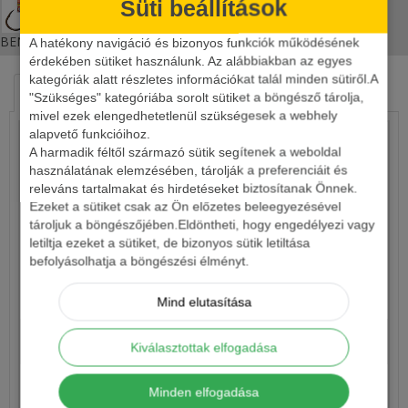
Süti beállítások
BENZAR METHOD ROUND FEEDER HOROG 8 DB/CSOMAG
A hatékony navigáció és bizonyos funkciók működésének
érdekében sütiket használunk. Az alábbiakban az egyes
kategóriák alatt részletes információkat talál minden sütiről.A
HASONLÓ TERMÉKEK
KAPCSOLÓDÓ ÍRÁSOK
"Szükséges" kategóriába sorolt sütiket a böngésző tárolja,
mivel ezek elengedhetetlenül szükségesek a webhely
alapvető funkcióihoz.
A harmadik féltől származó sütik segítenek a weboldal
használatának elemzésében, tárolják a preferenciáit és
releváns tartalmakat és hirdetéseket biztosítanak Önnek.
Ezeket a sütiket csak az Ön előzetes beleegyezésével
tároljuk a böngészőjében.Eldöntheti, hogy engedélyezi vagy
letiltja ezeket a sütiket, de bizonyos sütik letiltása
befolyásolhatja a böngészési élményt.
ÚSZÓ PONTYOZÓ MP1
Mind elutasítása
740 Ft
Kiválasztottak elfogadása
Részletek
Minden elfogadása