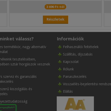
3 690 Ft-tól
Részletek
minket válassz?
Információk
es termékkör, nagy alternatív
Felhasználói feltételek
nálat
Szállítás, díjszabás
ékeink tesztelésében,
Kapcsolat
ésében sztár horgászok vesznek
Rólunk
s szerviz és garanciális
Panaszkezelés
akezelés
Visszaélés-bejelentési rendsz
szerű kiszolgálás és
Elállás
zelés
nyezettudatosság