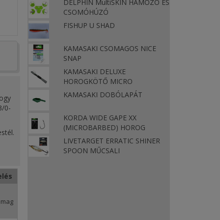
DELPHIN MultiSKIN HÁMOZÓ ÉS
CSOMÓHÚZÓ
FISHUP U SHAD
KAMASAKI CSOMAGOS NICE
SNAP
KAMASAKI DELUXE
HOROGKÖTŐ MICRO
KAMASAKI DOBÓLAPÁT
hogy
3/0-
KORDA WIDE GAPE XX
(MICROBARBED) HOROG
stél.
LIVETARGET ERRATIC SHINER
ágát.
SPOON MŰCSALI
 hogy
elés
ól
omag