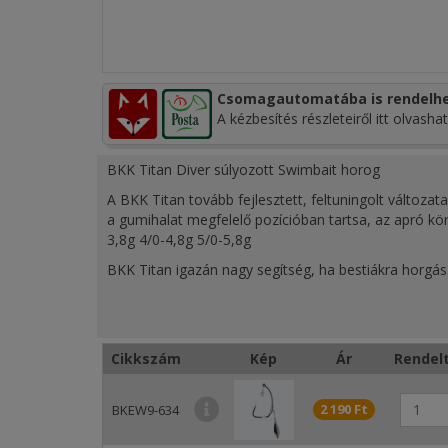
Csomagautomatába is rendelhe
A kézbesítés részleteiről itt olvashat
BKK Titan Diver súlyozott Swimbait horog
A BKK Titan tovább fejlesztett, feltuningolt változa
a gumihalat megfelelő pozícióban tartsa, az apró kör
3,8g 4/0-4,8g 5/0-5,8g
BKK Titan igazán nagy segítség, ha bestiákra horgász
Több mint egyéves teszt, különböző halfajokkal vég
A horog rugóval van felszerelve, ami megkönnyíti a c
a csali ne mozduljon el.
Cikkszám
Kép
Ár
Rendelt
Ami még lényeges, hogy kifejezetten hosszú a horog
tartja a halat, lehetetlenné teszi, hogy kirázza.
2 190 Ft
BKEW9-634
A horog tűhegyes az a ragadós féle, már attól belénk á