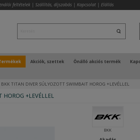
ználói feltételek
|
Szállítás, díjszabás
|
Kapcsolat
|
Elállás
Termékek
Akciók, szettek
Önálló akciós termék
Kapc
BKK TITAN DIVER SÚLYOZOTT SWIMBAIT HOROG +LEVÉLLEL
T HOROG +LEVÉLLEL
BKK
Akadás