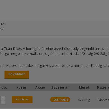
tő!
sz.
ta a Titan Diver. A horog öblén elhelyezett ólomsúly elegendő ahhoz, 
forgó meg plusz vizuális csalogató hatást biztosít. 1/0-1,8g 2/0-2,8g 
ol. Ha swimbaitekkel horgászol, akkor ez az a horog, amit eddig kere
zett „terepmunka” alátámasztja a horog konstrukcióját és sokoldalús
Bővebben
salizást és a horog befordulását. A csúsztatható szilikon dugó segít,
 db.
Kosár
Akció
Egység ár
Méret
Kiszer
 hegy és annak a szára, ez mély akasztást tesz lehetővé és nagyon j
+
Kosárba
1095 Ft/DB
5/0-5,8g
2 db/cs
-
ll, ha ránézünk, a hegy a szárhoz viszonyítva kifelé áll így javítva az