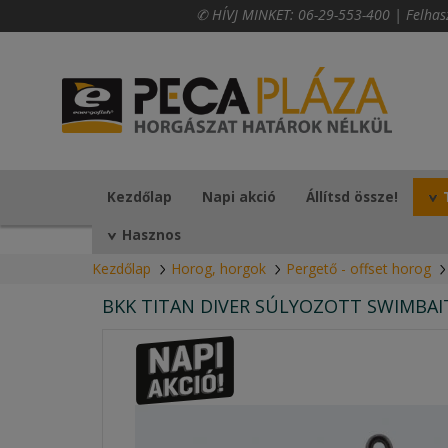
✆ HÍVJ MINKET:
06-29-553-400
|
Felhas
Kezdőlap
Napi akció
Állítsd össze!
Hasznos
Kezdőlap
Horog, horgok
Pergető - offset horog
BKK TITAN DIVER SÚLYOZOTT SWIMBAI