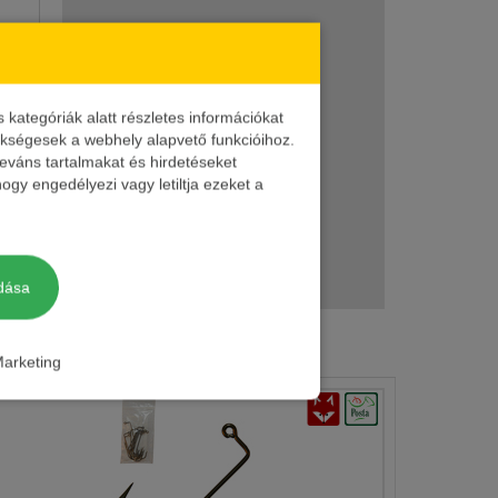
omag
bár a
omag
ategóriák alatt részletes információkat
zükségesek a webhely alapvető funkcióihoz.
leváns tartalmakat és hirdetéseket
ogy engedélyezi vagy letiltja ezeket a
omag
omag
dása
arketing