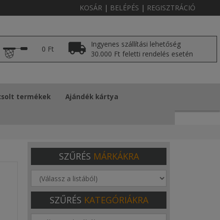
KOSÁR
|
BELÉPÉS
|
REGISZTRÁCIÓ
Ingyenes szállítási lehetőség
0 Ft
30.000 Ft feletti rendelés esetén
solt termékek
Ajándék kártya
SZŰRÉS
MÁRKÁKRA
SZŰRÉS
KATEGÓRIÁKRA