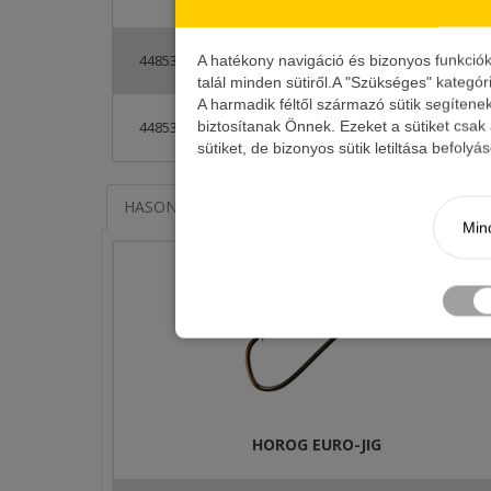
44853-500
100 Ft
A hatékony navigáció és bizonyos funkció
talál minden sütiről.A "Szükséges" kategór
A harmadik féltől származó sütik segítene
biztosítanak Önnek. Ezeket a sütiket csak
44853-700
100 Ft
sütiket, de bizonyos sütik letiltása befoly
HASONLÓ TERMÉKEK
KAPCSOLÓDÓ ÍRÁSOK
Mind
HOROG EURO-JIG