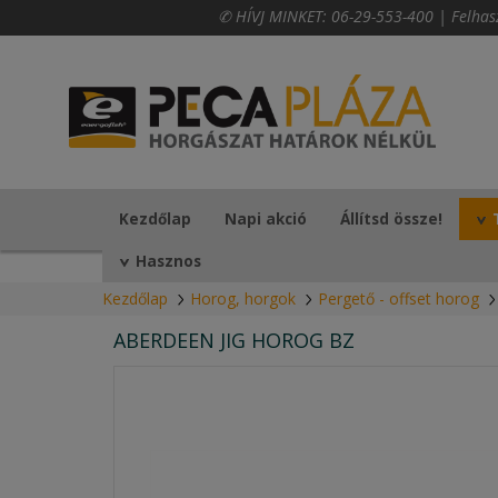
✆ HÍVJ MINKET:
06-29-553-400
|
Felhas
Kezdőlap
Napi akció
Állítsd össze!
Hasznos
Kezdőlap
Horog, horgok
Pergető - offset horog
ABERDEEN JIG HOROG BZ