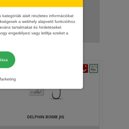
ronz
ategóriák alatt részletes információkat
zükségesek a webhely alapvető funkcióihoz.
leváns tartalmakat és hirdetéseket
ogy engedélyezi vagy letiltja ezeket a
ronz
dása
arketing
DELPHIN BOMB JIG