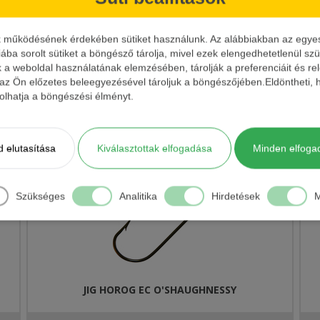
-
+
Kosárba
5/0
B
k működésének érdekében sütiket használunk. Az alábbiakban az egyes k
-
iába sorolt sütiket a böngésző tárolja, mivel ezek elengedhetetlenül s
k a weboldal használatának elemzésében, tárolják a preferenciáit és re
+
Kosárba
 az Ön előzetes beleegyezésével tároljuk a böngészőjében.Eldöntheti, h
7/0
B
-
ásolhatja a böngészési élményt.
 elutasítása
Kiválasztottak elfogadása
Minden elfoga
Szükséges
Analitika
Hirdetések
M
JIG HOROG EC O'SHAUGHNESSY