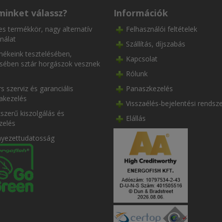
minket válassz?
Információk
es termékkör, nagy alternatív
Felhasználói feltételek
nálat
Szállítás, díjszabás
ékeink tesztelésében,
Kapcsolat
ésében sztár horgászok vesznek
Rólunk
s szerviz és garanciális
Panaszkezelés
akezelés
Visszaélés-bejelentési rendsz
szerű kiszolgálás és
Elállás
zelés
nyezettudatosság