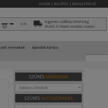
KOSÁR
|
BELÉPÉS
|
REGISZTRÁCIÓ
Ingyenes szállítási lehetőség
0 Ft
30.000 Ft feletti rendelés esetén
solt termékek
Ajándék kártya
SZŰRÉS
MÁRKÁKRA
SZŰRÉS
KATEGÓRIÁKRA