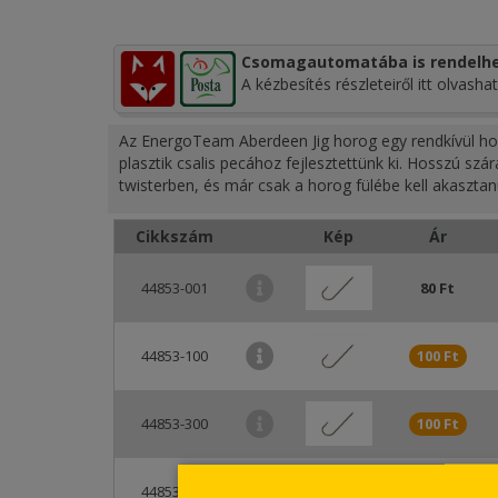
Csomagautomatába is rendelhe
A kézbesítés részleteiről itt olvashat
Az EnergoTeam Aberdeen Jig horog egy rendkívül hoss
plasztik csalis pecához fejlesztettünk ki. Hosszú s
twisterben, és már csak a horog fülébe kell akasztan
Cikkszám
Kép
Ár
44853-001
80 Ft
44853-100
100 Ft
44853-300
100 Ft
44853-400
100 Ft