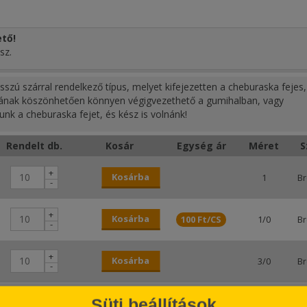
tő!
sz.
zú szárral rendelkező típus, melyet kifejezetten a cheburaska fejes,
zárának köszönhetően könnyen végigvezethető a gumihalban, vagy
unk a cheburaska fejet, és kész is volnánk!
Rendelt db.
Kosár
Egység ár
Méret
S
+
Kosárba
1
B
-
+
Kosárba
100 Ft/CS
1/0
B
-
+
Kosárba
3/0
B
-
+
Süti beállítások
Kosárba
4/0
B