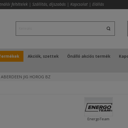
ználói feltételek
|
Szállítás, díjszabás
|
Kapcsolat
|
Elállás
Termékek
Akciók, szettek
Önálló akciós termék
Kapc
ABERDEEN JIG HOROG BZ
EnergoTeam