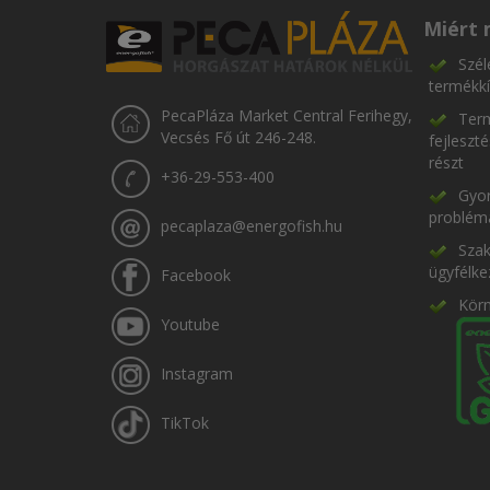
Miért 
Szél
termékkí
PecaPláza Market Central Ferihegy,
Term
Vecsés Fő út 246-248.
fejleszt
részt
+36-29-553-400
Gyor
problém
pecaplaza@energofish.hu
Szak
ügyfélke
Facebook
Kör
Youtube
Instagram
TikTok