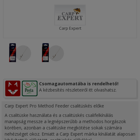
Carp Expert
Csomagautomatába is rendelhető!
A kézbesítés részleteiről itt olvashatsz.
Carp Expert Pro Method Feeder csalitüskés előke
A csalitüske használata és a csalitüskés csalifelkínálás
manapság messze a legnépszerűbb a methodos horgászok
körében, azonban a csalitüske megkötése sokak számára
nehézséget okoz. Emiatt a Carp Expert márka kínálatát alaposan