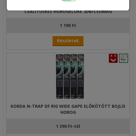
HALDORÁDÓ SPÉCIMETHOD RIG-PROFI ELŐKÖTÖTT
CSALITÜSKÉS HOROGELŐKE 2DB/CSOMAG
1 190 Ft
Részletek
KORDA N-TRAP DF RIG WIDE GAPE ELŐKÖTÖTT BOJLIS
HOROG
1 390 Ft-tól