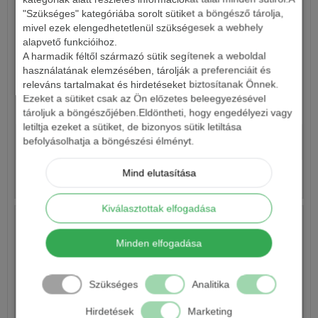
"Szükséges" kategóriába sorolt sütiket a böngésző tárolja,
mivel ezek elengedhetetlenül szükségesek a webhely
alapvető funkcióihoz.
A harmadik féltől származó sütik segítenek a weboldal
használatának elemzésében, tárolják a preferenciáit és
releváns tartalmakat és hirdetéseket biztosítanak Önnek.
Ezeket a sütiket csak az Ön előzetes beleegyezésével
CARP EXPERT CLASSIC BOILIE RIG
tároljuk a böngészőjében.Eldöntheti, hogy engedélyezi vagy
letiltja ezeket a sütiket, de bizonyos sütik letiltása
1 590 Ft
befolyásolhatja a böngészési élményt.
Mind elutasítása
Részletek
Kiválasztottak elfogadása
Minden elfogadása
Szükséges
Analitika
Hirdetések
Marketing