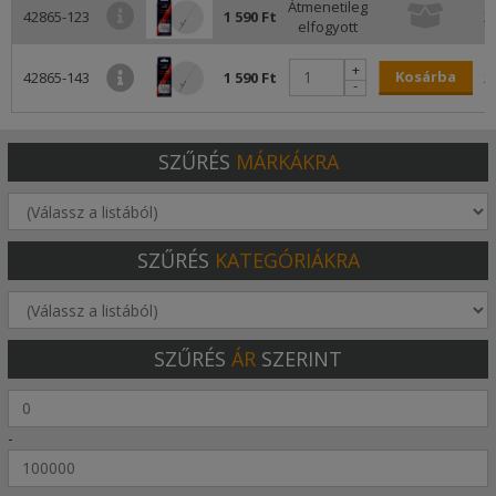
Átmenetileg
42865-123
1 590 Ft
2
elfogyott
+
Kosárba
42865-143
1 590 Ft
2
-
SZŰRÉS
MÁRKÁKRA
SZŰRÉS
KATEGÓRIÁKRA
SZŰRÉS
ÁR
SZERINT
-