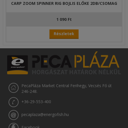
CARP ZOOM SPINNER RIG BOJLIS ELŐKE 2DB/CSOMAG
1 090 Ft
Részletek
PecaPláza Market Central Ferihegy, Vecsés Fő út
246-248.
+36-29-553-400
pecaplaza@energofish.hu
Facebook