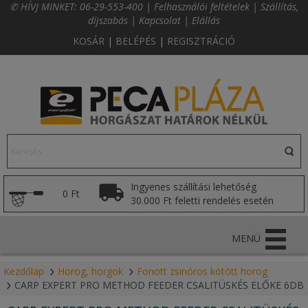
✆ HÍVJ MINKET:
06-29-553-400
|
Felhasználói feltételek
|
Szállítás,
díjszabás
|
Kapcsolat
|
Elállás
KOSÁR
|
BELÉPÉS
|
REGISZTRÁCIÓ
Ingyenes szállítási lehetőség
0 Ft
30.000 Ft feletti rendelés esetén
MENÜ
Kezdőlap
Horog, horgok
Fonott zsinóros kötött horog
CARP EXPERT PRO METHOD FEEDER CSALITÜSKÉS ELŐKE 6DB