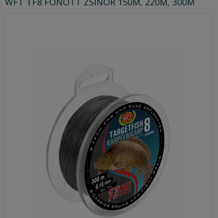
WFT TF8 FONOTT ZSINÓR 150M, 220M, 300M