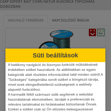
CARP EXPERT BAIT CORN NATUR KUKORICA TÉPŐZÁRAS
DOBOZBAN
HASONLÓ TERMÉKEK
KAPCSOLÓDÓ ÍRÁSOK
Süti beállítások
A hatékony navigáció és bizonyos funkciók működésének
érdekében sütiket használunk. Az alábbiakban az egyes
KAMASAKI SUPER BRAID
kategóriák alatt részletes információkat talál minden sütiről.A
"Szükséges" kategóriába sorolt sütiket a böngésző tárolja,
mivel ezek elengedhetetlenül szükségesek a webhely
17 490 Ft
alapvető funkcióihoz.
A harmadik féltől származó sütik segítenek a weboldal
használatának elemzésében, tárolják a preferenciáit és
Részletek
releváns tartalmakat és hirdetéseket biztosítanak Önnek.
Ezeket a sütiket csak az Ön előzetes beleegyezésével