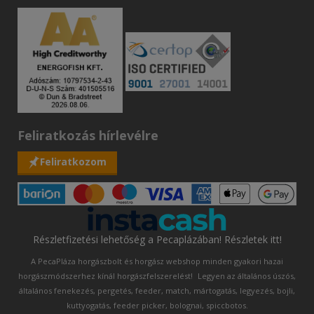
Feliratkozás hírlevélre
Feliratkozom
Részletfizetési lehetőség a Pecaplázában! Részletek itt!
A PecaPláza horgászbolt és horgász webshop minden gyakori hazai
horgászmódszerhez kínál horgászfelszerelést!
Legyen az általános úszós,
általános fenekezés, pergetés, feeder, match, mártogatás, legyezés, bojli,
kuttyogatás, feeder picker, bolognai, spiccbotos.