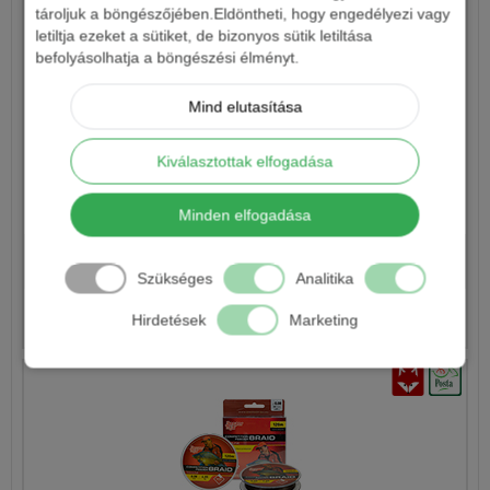
tároljuk a böngészőjében.Eldöntheti, hogy engedélyezi vagy
letiltja ezeket a sütiket, de bizonyos sütik letiltása
befolyásolhatja a böngészési élményt.
Mind elutasítása
Kiválasztottak elfogadása
BENZAR METHOD BRAID SÖTÉTBARNA FONOTT ZSINÓR -
200M
Minden elfogadása
7 590 Ft-tól
Szükséges
Analitika
Részletek
Hirdetések
Marketing