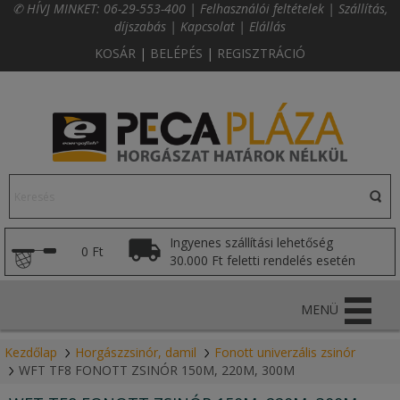
✆ HÍVJ MINKET:
06-29-553-400
|
Felhasználói feltételek
|
Szállítás,
díjszabás
|
Kapcsolat
|
Elállás
KOSÁR
|
BELÉPÉS
|
REGISZTRÁCIÓ
Ingyenes szállítási lehetőség
0 Ft
30.000 Ft feletti rendelés esetén
MENÜ
Kezdőlap
Horgászzsinór, damil
Fonott univerzális zsinór
WFT TF8 FONOTT ZSINÓR 150M, 220M, 300M