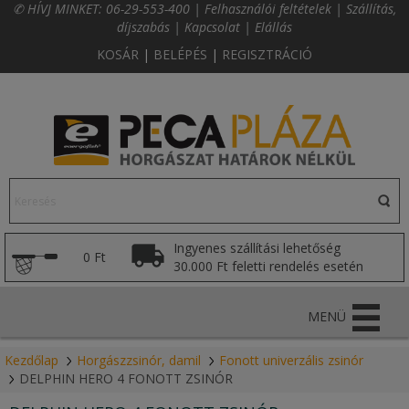
✆ HÍVJ MINKET:
06-29-553-400
|
Felhasználói feltételek
|
Szállítás,
díjszabás
|
Kapcsolat
|
Elállás
KOSÁR
|
BELÉPÉS
|
REGISZTRÁCIÓ
Ingyenes szállítási lehetőség
0 Ft
30.000 Ft feletti rendelés esetén
MENÜ
Kezdőlap
Horgászzsinór, damil
Fonott univerzális zsinór
DELPHIN HERO 4 FONOTT ZSINÓR