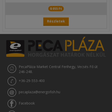
8 055 Ft
Részletek
PecaPláza Market Central Ferihegy, Vecsés Fő út
246-248.
+36-29-553-400
pecaplaza@energofish.hu
Facebook