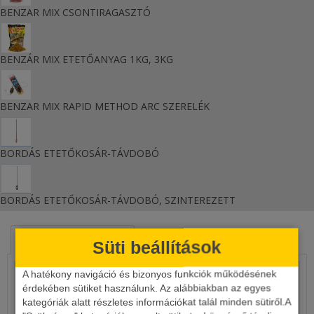
BENZAR MIX CSONTIRAGASZTÓ
BENZÁR MIX ETETŐANYAG 1KG, 3KG
BENZAR MIX RAPID METHOD ARC SZERELÉK
BORDÁS ETETŐKOSÁR-TÁVDOBÓ
BORDÁS ETETŐKOSÁR-TÁVDOBÓ, SZINTEREZETT
HASONLÓ TERMÉKEK
KAPCSOLÓDÓ ÍRÁSOK
Süti beállítások
A hatékony navigáció és bizonyos funkciók működésének
érdekében sütiket használunk. Az alábbiakban az egyes
kategóriák alatt részletes információkat talál minden sütiről.A