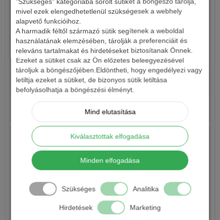
"Szükséges" kategóriába sorolt sütiket a böngésző tárolja,
mivel ezek elengedhetetlenül szükségesek a webhely
alapvető funkcióihoz.
A harmadik féltől származó sütik segítenek a weboldal
használatának elemzésében, tárolják a preferenciáit és
releváns tartalmakat és hirdetéseket biztosítanak Önnek.
KAMASAKI SUPER BRAID
Ezeket a sütiket csak az Ön előzetes beleegyezésével
tároljuk a böngészőjében.Eldöntheti, hogy engedélyezi vagy
letiltja ezeket a sütiket, de bizonyos sütik letiltása
17 490 Ft
befolyásolhatja a böngészési élményt.
Részletek
Mind elutasítása
Kiválasztottak elfogadása
Minden elfogadása
Szükséges
Analitika
Hirdetések
Marketing
BENZAR METHOD BRAID SÖTÉTBARNA FONOTT ZSINÓR -