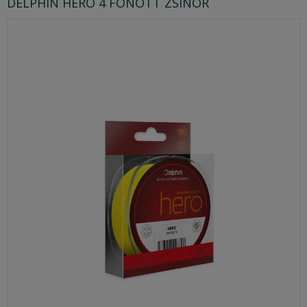
DELPHIN HERO 4 FONOTT ZSINÓR