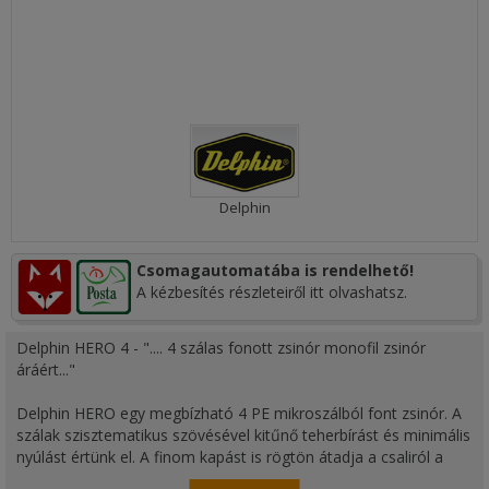
Delphin
Csomagautomatába is rendelhető!
A kézbesítés részleteiről itt olvashatsz.
Delphin HERO 4 - ".... 4 szálas fonott zsinór monofil zsinór
áráért..."
Delphin HERO egy megbízható 4 PE mikroszálból font zsinór. A
szálak szisztematikus szövésével kitűnő teherbírást és minimális
nyúlást értünk el. A finom kapást is rögtön átadja a csaliról a
horgászbotra, ami lehetővé teszi a gyorsabb reakcióidőt mint a