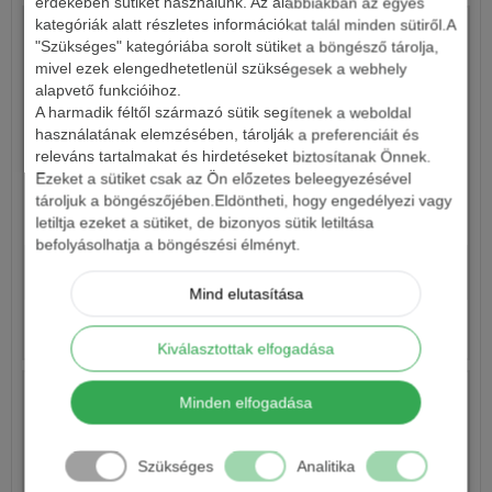
érdekében sütiket használunk. Az alábbiakban az egyes
kategóriák alatt részletes információkat talál minden sütiről.A
"Szükséges" kategóriába sorolt sütiket a böngésző tárolja,
mivel ezek elengedhetetlenül szükségesek a webhely
alapvető funkcióihoz.
A harmadik féltől származó sütik segítenek a weboldal
használatának elemzésében, tárolják a preferenciáit és
releváns tartalmakat és hirdetéseket biztosítanak Önnek.
Ezeket a sütiket csak az Ön előzetes beleegyezésével
tároljuk a böngészőjében.Eldöntheti, hogy engedélyezi vagy
HALDORÁDÓ AROMA TUNING 250ML
letiltja ezeket a sütiket, de bizonyos sütik letiltása
befolyásolhatja a böngészési élményt.
1 990 Ft
Mind elutasítása
Részletek
Kiválasztottak elfogadása
Minden elfogadása
Szükséges
Analitika