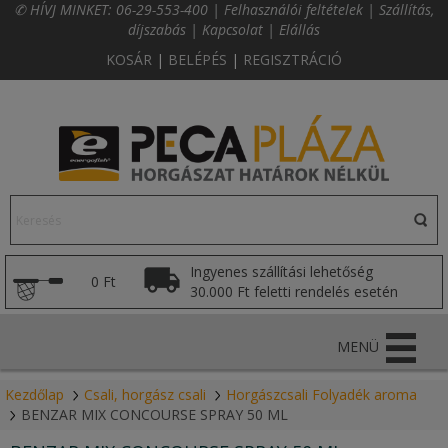
✆ HÍVJ MINKET:
06-29-553-400
|
Felhasználói feltételek
|
Szállítás,
díjszabás
|
Kapcsolat
|
Elállás
KOSÁR
|
BELÉPÉS
|
REGISZTRÁCIÓ
Ingyenes szállítási lehetőség
0 Ft
30.000 Ft feletti rendelés esetén
MENÜ
Kezdőlap
Csali, horgász csali
Horgászcsali Folyadék aroma
BENZAR MIX CONCOURSE SPRAY 50 ML