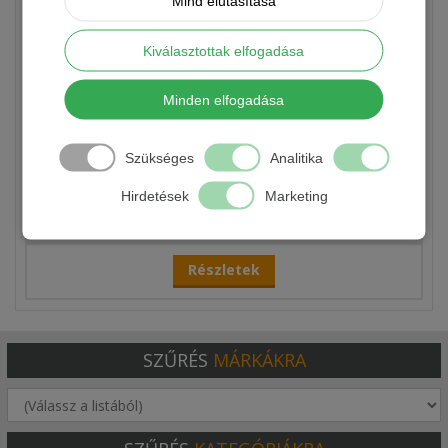
Mind elutasítása
Kiválasztottak elfogadása
Minden elfogadása
Szükséges
Analitika
WIZARD PREDATOR CSIPESZ
Hirdetések
Marketing
890 Ft
Részletek
SZŰRÉS
MÁRKÁKRA