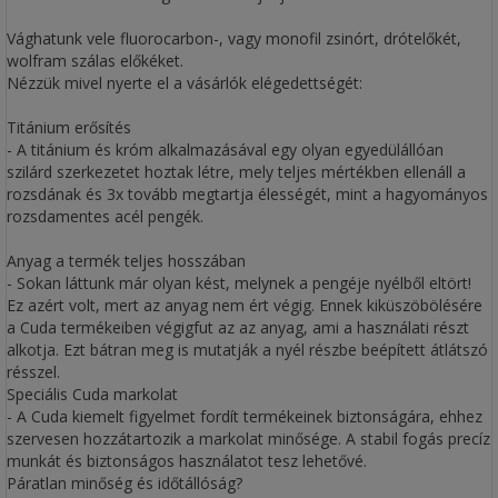
Vághatunk vele fluorocarbon-, vagy monofil zsinórt, drótelőkét,
wolfram szálas előkéket.
Nézzük mivel nyerte el a vásárlók elégedettségét:
Titánium erősítés
- A titánium és króm alkalmazásával egy olyan egyedülállóan
szilárd szerkezetet hoztak létre, mely teljes mértékben ellenáll a
rozsdának és 3x tovább megtartja élességét, mint a hagyományos
rozsdamentes acél pengék.
Anyag a termék teljes hosszában
- Sokan láttunk már olyan kést, melynek a pengéje nyélből eltört!
Ez azért volt, mert az anyag nem ért végig. Ennek kiküszöbölésére
a Cuda termékeiben végigfut az az anyag, ami a használati részt
alkotja. Ezt bátran meg is mutatják a nyél részbe beépített átlátszó
résszel.
Speciális Cuda markolat
- A Cuda kiemelt figyelmet fordít termékeinek biztonságára, ehhez
szervesen hozzátartozik a markolat minősége. A stabil fogás precíz
munkát és biztonságos használatot tesz lehetővé.
Páratlan minőség és időtállóság?