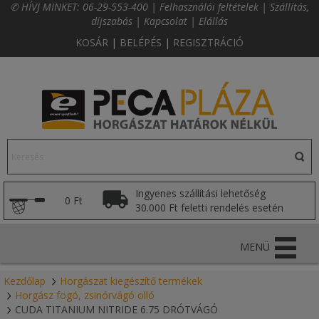
✆ HÍVJ MINKET:
06-29-553-400
|
Felhasználói feltételek
|
Szállítás,
díjszabás
|
Kapcsolat
|
Elállás
KOSÁR
|
BELÉPÉS
|
REGISZTRÁCIÓ
Ingyenes szállítási lehetőség
0 Ft
30.000 Ft feletti rendelés esetén
MENÜ
Kezdőlap
Horgászat kiegészítő termékek
Horgász fogó, zsinórvágó olló
CUDA TITANIUM NITRIDE 6.75 DRÓTVÁGÓ