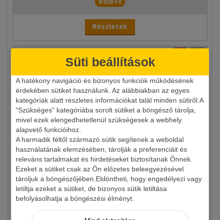
9 050 Ft
Részletek
Süti beállítások
A hatékony navigáció és bizonyos funkciók működésének
érdekében sütiket használunk. Az alábbiakban az egyes
kategóriák alatt részletes információkat talál minden sütiről.A
"Szükséges" kategóriába sorolt sütiket a böngésző tárolja,
mivel ezek elengedhetetlenül szükségesek a webhely
alapvető funkcióihoz.
CUDA TITANIUM NITRIDE 7.5 DRÓTVÁGÓ BETÉTES
A harmadik féltől származó sütik segítenek a weboldal
használatának elemzésében, tárolják a preferenciáit és
releváns tartalmakat és hirdetéseket biztosítanak Önnek.
20 790 Ft
Ezeket a sütiket csak az Ön előzetes beleegyezésével
tároljuk a böngészőjében.Eldöntheti, hogy engedélyezi vagy
letiltja ezeket a sütiket, de bizonyos sütik letiltása
Részletek
befolyásolhatja a böngészési élményt.