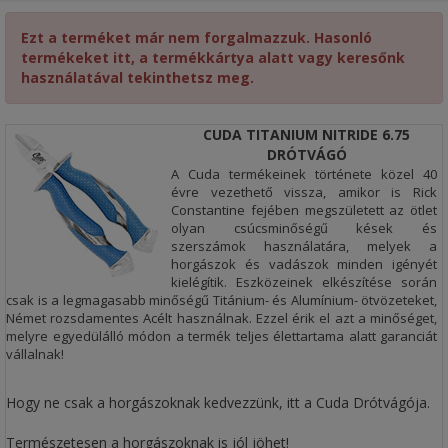
Ezt a terméket már nem forgalmazzuk. Hasonló
termékeket itt, a termékkártya alatt vagy keresőnk
használatával tekinthetsz meg.
CUDA TITANIUM NITRIDE 6.75
DRÓTVÁGÓ
A Cuda termékeinek története közel 40
évre vezethető vissza, amikor is Rick
Constantine fejében megszületett az ötlet
olyan csúcsminőségű kések és
szerszámok használatára, melyek a
horgászok és vadászok minden igényét
kielégítik. Eszközeinek elkészítése során
csak is a legmagasabb minőségű Titánium- és Alumínium- ötvözeteket,
Német rozsdamentes Acélt használnak. Ezzel érik el azt a minőséget,
melyre egyedülálló módon a termék teljes élettartama alatt garanciát
vállalnak!
Hogy ne csak a horgászoknak kedvezzünk, itt a Cuda Drótvágója.
Természetesen a horgászoknak is jól jöhet!