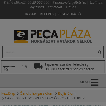
✆ HÍVJ MINKET:
06-29-553-400
|
Felhasználói feltételek
|
Szállítás,
díjszabás
|
Kapcsolat
|
Elállás
KOSÁR
|
BELÉPÉS
|
REGISZTRÁCIÓ
Ingyenes szállítási lehetőség
0 Ft
30.000 Ft feletti rendelés esetén
MENÜ
Kezdőlap
Ólmok, horgász ólom
Bojlis ólom
CARP EXPERT GO GREEN FORGÓS KÖRTE STUBBY