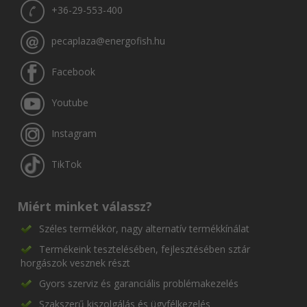
+36-29-553-400
pecaplaza@energofish.hu
Facebook
Youtube
Instagram
TikTok
Miért minket válassz?
Széles termékkör, nagy alternatív termékkínálat
Termékeink tesztelésében, fejlesztésében sztár
horgászok vesznek részt
Gyors szerviz és garanciális problémakezelés
Szakszerű kiszolgálás és ügyfélkezelés