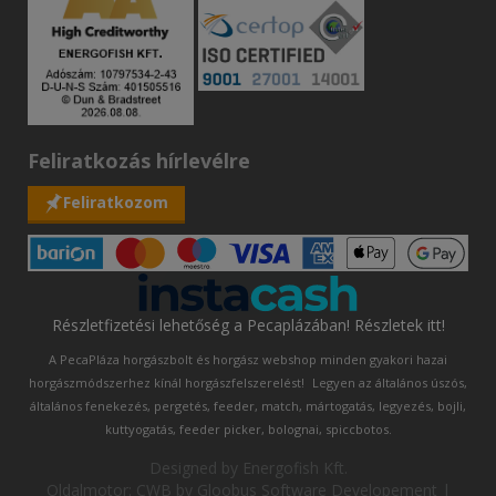
Feliratkozás hírlevélre
Feliratkozom
Részletfizetési lehetőség a Pecaplázában! Részletek itt!
A PecaPláza horgászbolt és horgász webshop minden gyakori hazai
horgászmódszerhez kínál horgászfelszerelést!
Legyen az általános úszós,
általános fenekezés, pergetés, feeder, match, mártogatás, legyezés, bojli,
kuttyogatás, feeder picker, bolognai, spiccbotos.
Designed by
Energofish Kft
.
Oldalmotor:
CWB
by
Gloobus Software Developement
|