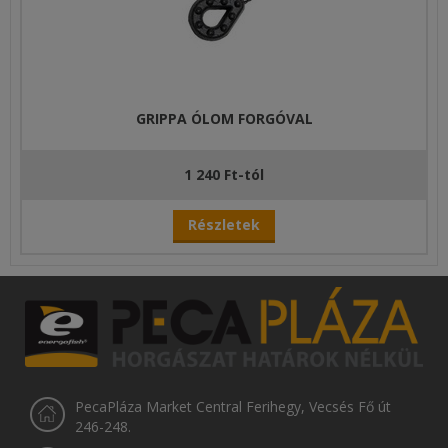
GRIPPA ÓLOM FORGÓVAL
1 240 Ft-tól
Részletek
PecaPláza Market Central Ferihegy, Vecsés Fő út
246-248.