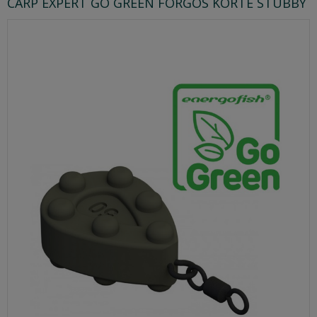
CARP EXPERT GO GREEN FORGÓS KÖRTE STUBBY