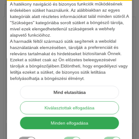
A hatékony navigáció és bizonyos funkciók működésének
érdekében sütiket használunk. Az alábbiakban az egyes
HASONLÓ TERMÉKEK
KAPCSOLÓDÓ ÍRÁSOK
kategóriák alatt részletes információkat talál minden sütiről.A
"Szükséges" kategóriába sorolt sütiket a böngésző tárolja,
mivel ezek elengedhetetlenül szükségesek a webhely
alapvető funkcióihoz.
A harmadik féltől származó sütik segítenek a weboldal
használatának elemzésében, tárolják a preferenciáit és
releváns tartalmakat és hirdetéseket biztosítanak Önnek.
Ezeket a sütiket csak az Ön előzetes beleegyezésével
tároljuk a böngészőjében.Eldöntheti, hogy engedélyezi vagy
letiltja ezeket a sütiket, de bizonyos sütik letiltása
SZIVAR BOJLIZÓ ÓLOM, TÁVDOBÓ
befolyásolhatja a böngészési élményt.
Mind elutasítása
700 Ft-tól
Kiválasztottak elfogadása
Részletek
Minden elfogadása