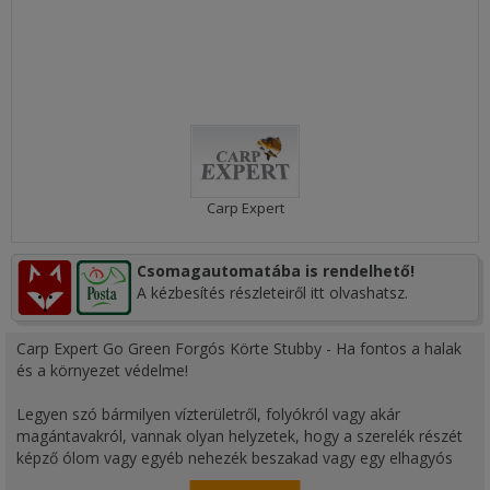
Carp Expert
Csomagautomatába is rendelhető!
A kézbesítés részleteiről itt olvashatsz.
Carp Expert Go Green Forgós Körte Stubby - Ha fontos a halak
és a környezet védelme!
Legyen szó bármilyen vízterületről, folyókról vagy akár
magántavakról, vannak olyan helyzetek, hogy a szerelék részét
képző ólom vagy egyéb nehezék beszakad vagy egy elhagyós
szerelék részét képezve a vízben marad. Némely nehezéknek