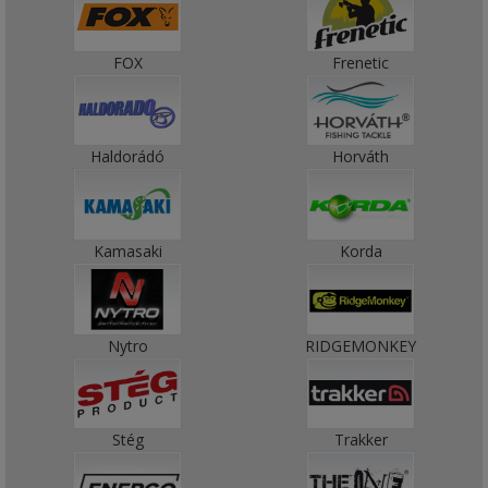
FOX
Frenetic
Haldorádó
Horváth
Kamasaki
Korda
Nytro
RIDGEMONKEY
Stég
Trakker