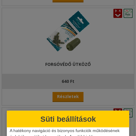
FORGÓVÉDŐ ÜTKÖZŐ
640 Ft
Részletek
Süti beállítások
A hatékony navigáció és bizonyos funkciók működésének