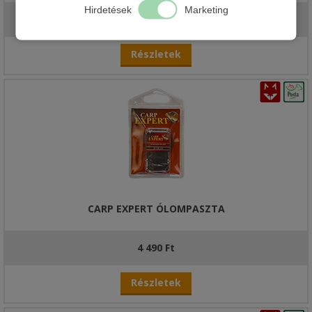
Hirdetések
Marketing
620 Ft
Részletek
CARP EXPERT ÓLOMPASZTA
4 490 Ft
Részletek