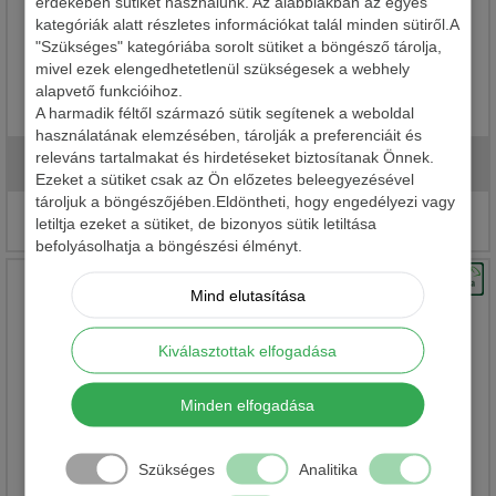
érdekében sütiket használunk. Az alábbiakban az egyes
kategóriák alatt részletes információkat talál minden sütiről.A
"Szükséges" kategóriába sorolt sütiket a böngésző tárolja,
mivel ezek elengedhetetlenül szükségesek a webhely
alapvető funkcióihoz.
CSOMÓVÉDŐ ÜTKÖZŐ
A harmadik féltől származó sütik segítenek a weboldal
használatának elemzésében, tárolják a preferenciáit és
releváns tartalmakat és hirdetéseket biztosítanak Önnek.
620 Ft
Ezeket a sütiket csak az Ön előzetes beleegyezésével
tároljuk a böngészőjében.Eldöntheti, hogy engedélyezi vagy
Részletek
letiltja ezeket a sütiket, de bizonyos sütik letiltása
befolyásolhatja a böngészési élményt.
Mind elutasítása
Kiválasztottak elfogadása
Minden elfogadása
GUMI ÜTKÖZŐ GYÖNGY
Szükséges
Analitika