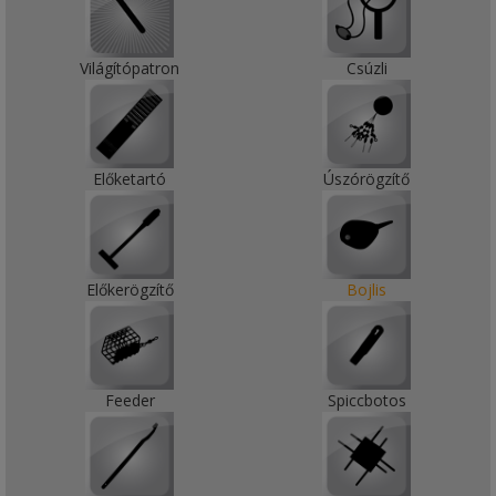
Világítópatron
Csúzli
Előketartó
Úszórögzítő
Előkerögzítő
Bojlis
Feeder
Spiccbotos