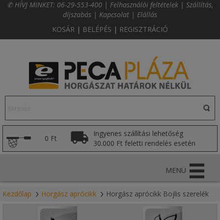
✆ HÍVJ MINKET:
06-29-553-400
|
Felhasználói feltételek
|
Szállítás,
díjszabás
|
Kapcsolat
|
Elállás
KOSÁR
|
BELÉPÉS
|
REGISZTRÁCIÓ
Ingyenes szállítási lehetőség
0 Ft
30.000 Ft feletti rendelés esetén
MENÜ
Kezdőlap
Horgász aprócikk
Horgász aprócikk Bojlis szerelék