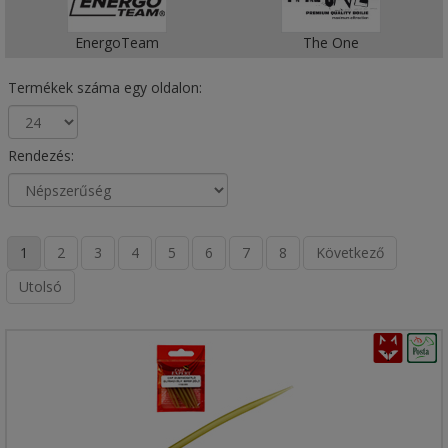
EnergoTeam
The One
Termékek száma egy oldalon:
Rendezés:
1
2
3
4
5
6
7
8
Következő
Utolsó