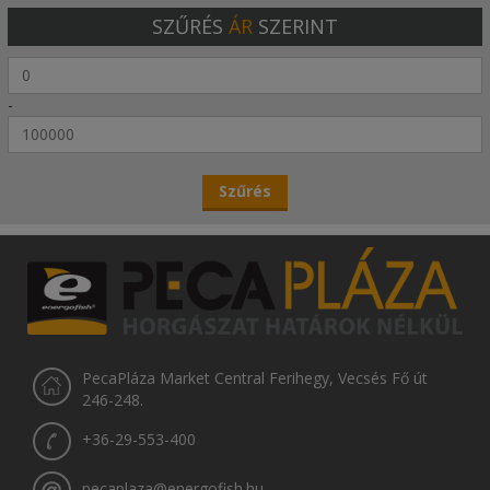
SZŰRÉS
ÁR
SZERINT
-
PecaPláza Market Central Ferihegy, Vecsés Fő út
246-248.
+36-29-553-400
pecaplaza@energofish.hu