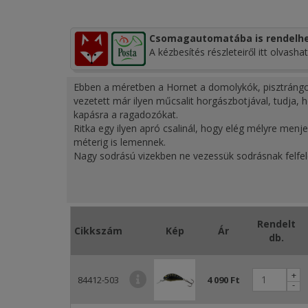
Csomagautomatába is rendelhe
A kézbesítés részleteiről itt olvashat
Ebben a méretben a Hornet a domolykók, pisztrángok,
vezetett már ilyen műcsalit horgászbotjával, tudja, 
kapásra a ragadozókat.
Ritka egy ilyen apró csalinál, hogy elég mélyre menje
méterig is lemennek.
Nagy sodrású vizekben ne vezessük sodrásnak felfelé,
pisztráng, sügér, csuka, balin, domolykó
Speciális h
családnak
Rendelt
Cikkszám
Kép
Ár
db.
+
84412-503
4 090 Ft
-