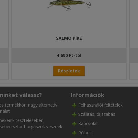
SALMO PIKE
4 690 Ft-tól
Részletek
minket válassz?
Információk
es termékkör, nagy alternatív
Felhasználói feltételek
nálat
Szállítás, díjszabás
ékeink tesztelésében,
Kapcsolat
ésében sztár horgászok vesznek
Rólunk