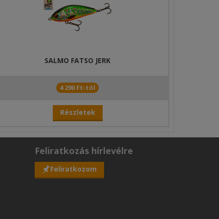
SALMO FATSO JERK
4 290 Ft-tól
Részletek
Feliratkozás hírlevélre
Feliratkozom