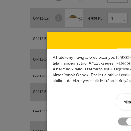
+
84412-524
4 090 Ft
-
+
84412-532
4 090 Ft
-
+
A hatékony navigáció és bizonyos funkció
84412-541
4 090 Ft
-
talál minden sütiről.A "Szükséges" kategór
A harmadik féltől származó sütik segítene
Átmenetileg
biztosítanak Önnek. Ezeket a sütiket csak
84412-544
4 090 Ft
elfogyott
sütiket, de bizonyos sütik letiltása befoly
+
84412-549
4 090 Ft
-
Mind
+
84412-553
4 090 Ft
-
+