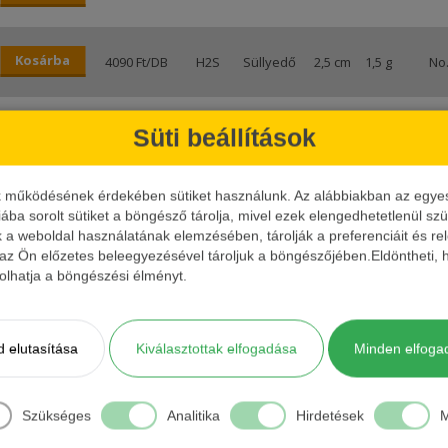
Kosárba
4090 Ft/DB
H2S
Süllyedő
2,5 cm
1,5 g
No.
Kosárba
4090 Ft/DB
H2S
Süllyedő
2,5 cm
1,5 g
No.
Süti beállítások
k működésének érdekében sütiket használunk. Az alábbiakban az egyes k
Kosárba
4090 Ft/DB
H2S
Süllyedő
2,5 cm
1,5 g
No.
iába sorolt sütiket a böngésző tárolja, mivel ezek elengedhetetlenül s
k a weboldal használatának elemzésében, tárolják a preferenciáit és re
 az Ön előzetes beleegyezésével tároljuk a böngészőjében.Eldöntheti, h
4090 Ft/DB
H2S
Süllyedő
2,5 cm
1,5 g
No.
ásolhatja a böngészési élményt.
Kosárba
H2S
Süllyedő
2,5 cm
1,5 g
No.
 elutasítása
Kiválasztottak elfogadása
Minden elfoga
Kosárba
4090 Ft/DB
H2S
Süllyedő
2,5 cm
1,5 g
No.
Szükséges
Analitika
Hirdetések
M
Kosárba