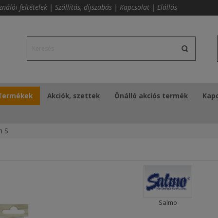
ználói feltételek
|
Szállítás, díjszabás
|
Kapcsolat
|
Elállás
Termékek
Akciók, szettek
Önálló akciós termék
Kapc
m S
Salmo