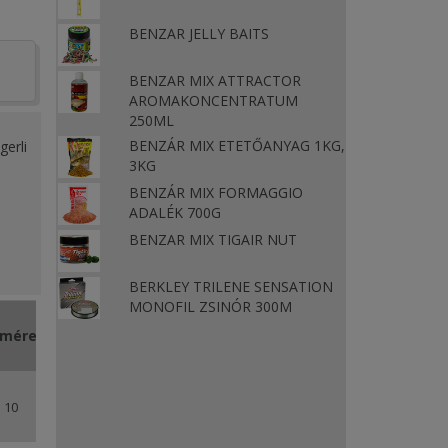
BENZAR JELLY BAITS
BENZAR MIX ATTRACTOR
AROMAKONCENTRATUM
250ML
BENZÁR MIX ETETŐANYAG 1KG,
gerli
3KG
BENZÁR MIX FORMAGGIO
ADALÉK 700G
BENZAR MIX TIGAIR NUT
 a
BERKLEY TRILENE SENSATION
MONOFIL ZSINÓR 300M
Merülési
méret
szint
Szín
(m)
 10
0,5 m
BT