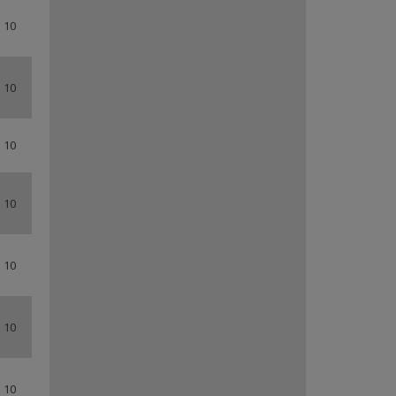
 10
0,5 m
D
 10
0,5 m
DB
 10
0,5 m
RVC
 10
0,5 m
SWS
 10
0,5 m
GS
 10
0,5 m
GT
 10
0,5 m
HP