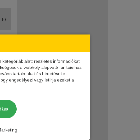
 10
0,5 m
T
 10
0,5 m
RTS
ategóriák alatt részletes információkat
 10
0,5 m
GFP
zükségesek a webhely alapvető funkcióihoz.
leváns tartalmakat és hirdetéseket
ogy engedélyezi vagy letiltja ezeket a
 10
0,5 m
BE
 10
0,5 m
HOR
dása
 10
0,5 m
HBS
arketing