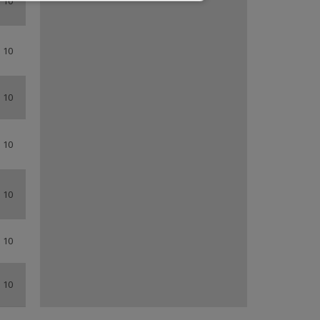
 10
0,5 m
BSS
 10
0,5 m
CB
 10
0,5 m
GRH
 10
0,5 m
RD
 10
0,5 m
RIP
 10
0,5 m
FWS
 10
0,5 m
LBS