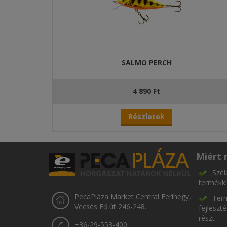
SALMO PERCH
4 890 Ft
Részletek
Miért 
Szél
termékkí
PecaPláza Market Central Ferihegy,
Term
Vecsés Fő út 246-248.
fejleszt
részt
+36-29-553-400