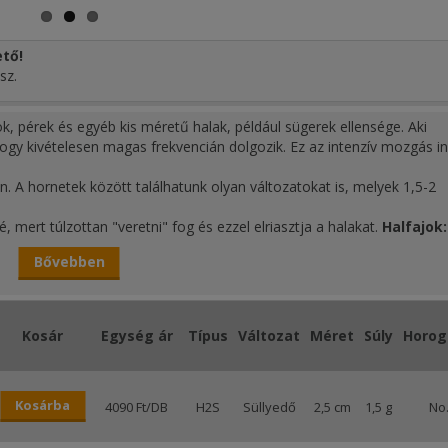
tő!
sz.
 pérek és egyéb kis méretű halak, például sügerek ellensége. Aki
hogy kivételesen magas frekvencián dolgozik. Ez az intenzív mozgás in
n. A hornetek között találhatunk olyan változatokat is, melyek 1,5-2
 mert túlzottan "veretni" fog és ezzel elriasztja a halakat.
Halfajok:
elyek, szituációk:
Általánosan talán a legjobban használható típusa
Bővebben
Kosár
Egység ár
Típus
Változat
Méret
Súly
Horog
Kosárba
4090 Ft/DB
H2S
Süllyedő
2,5 cm
1,5 g
No.