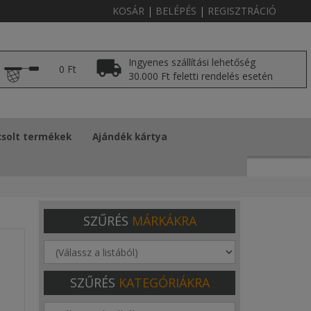
KOSÁR
|
BELÉPÉS
|
REGISZTRÁCIÓ
Ingyenes szállítási lehetőség
0 Ft
30.000 Ft feletti rendelés esetén
solt termékek
Ajándék kártya
SZŰRÉS
MÁRKÁKRA
SZŰRÉS
KATEGÓRIÁKRA