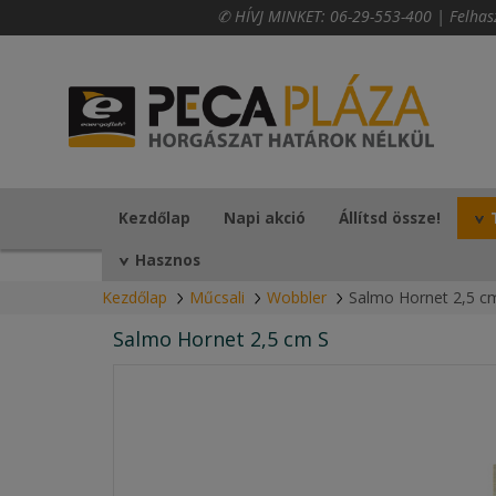
✆ HÍVJ MINKET:
06-29-553-400
|
Felhas
Kezdőlap
Napi akció
Állítsd össze!
Hasznos
Kezdőlap
Műcsali
Wobbler
Salmo Hornet 2,5 c
Salmo Hornet 2,5 cm S