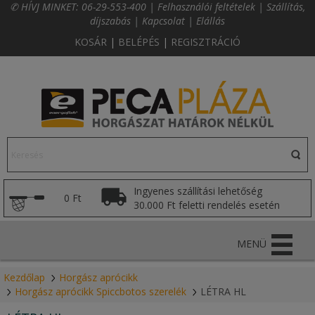
✆ HÍVJ MINKET:
06-29-553-400
|
Felhasználói feltételek
|
Szállítás,
díjszabás
|
Kapcsolat
|
Elállás
KOSÁR
|
BELÉPÉS
|
REGISZTRÁCIÓ
Ingyenes szállítási lehetőség
0 Ft
30.000 Ft feletti rendelés esetén
MENÜ
Kezdőlap
Horgász aprócikk
Horgász aprócikk Spiccbotos szerelék
LÉTRA HL