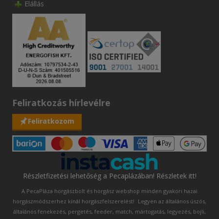
Elállás
Feliratkozás hírlevélre
Feliratkozom
Részletfizetési lehetőség a Pecaplázában! Részletek itt!
A PecaPláza horgászbolt és horgász webshop minden gyakori hazai
horgászmódszerhez kínál horgászfelszerelést!
Legyen az általános úszós,
általános fenekezés, pergetés, feeder, match, mártogatás, legyezés, bojli,