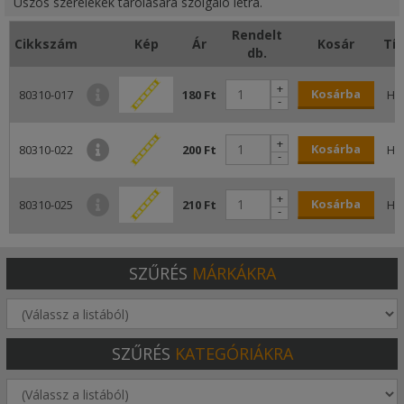
Úszós szerelékek tárolására szolgáló létra.
Rendelt
Cikkszám
Kép
Ár
Kosár
Tí
db.
+
Kosárba
80310-017
180 Ft
HL
-
+
Kosárba
80310-022
200 Ft
HL
-
+
Kosárba
80310-025
210 Ft
HL
-
SZŰRÉS
MÁRKÁKRA
SZŰRÉS
KATEGÓRIÁKRA