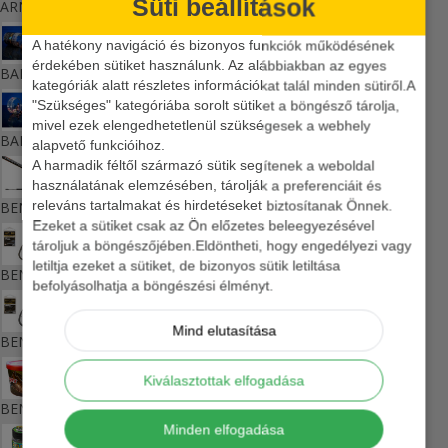
Süti beállítások
ARNO ZSEBPECA
A hatékony navigáció és bizonyos funkciók működésének
érdekében sütiket használunk. Az alábbiakban az egyes
BAIT BAIT DIPPELT CSALIZÓBOJLI
kategóriák alatt részletes információkat talál minden sütiről.A
"Szükséges" kategóriába sorolt sütiket a böngésző tárolja,
mivel ezek elengedhetetlenül szükségesek a webhely
BAIT BAIT METHOD DUMBEL
alapvető funkcióihoz.
A harmadik féltől származó sütik segítenek a weboldal
használatának elemzésében, tárolják a preferenciáit és
releváns tartalmakat és hirdetéseket biztosítanak Önnek.
BENZAR ADVENTURE POLE SPICCBOT
Ezeket a sütiket csak az Ön előzetes beleegyezésével
tároljuk a böngészőjében.Eldöntheti, hogy engedélyezi vagy
letiltja ezeket a sütiket, de bizonyos sütik letiltása
BENZÁR CONCOURSE METHOD BLADE HOROG
befolyásolhatja a böngészési élményt.
Mind elutasítása
BENZÁR CONCOURSE METHOD PRO CARP HOROG
Kiválasztottak elfogadása
BENZÁR FITO VÖDÖR TETŐVEL
Minden elfogadása