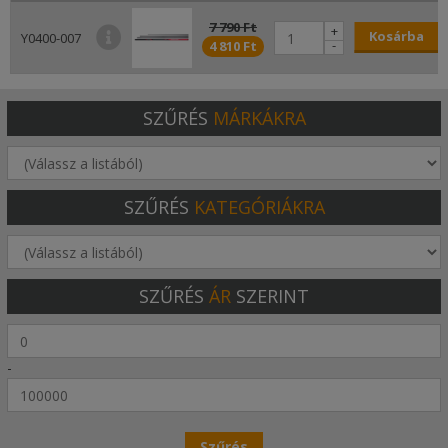
7 790 Ft
+
Kosárba
Y0400-007
-
4 810 Ft
SZŰRÉS
MÁRKÁKRA
SZŰRÉS
KATEGÓRIÁKRA
SZŰRÉS
ÁR
SZERINT
-