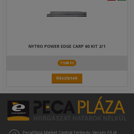
NYTRO POWER EDGE CARP 60 KIT 2/1
7 590 Ft
Részletek
PecaPláza Market Central Ferihegy, Vecsés Fő út