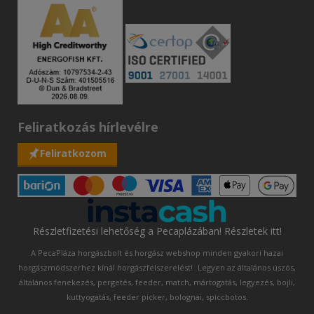
Feliratkozás hírlevélre
Feliratkozom
Részletfizetési lehetőség a Pecaplázában! Részletek itt!
A PecaPláza horgászbolt és horgász webshop minden gyakori hazai
horgászmódszerhez kínál horgászfelszerelést!
Legyen az általános úszós,
általános fenekezés, pergetés, feeder, match, mártogatás, legyezés, bojli,
kuttyogatás, feeder picker, bolognai, spiccbotos.