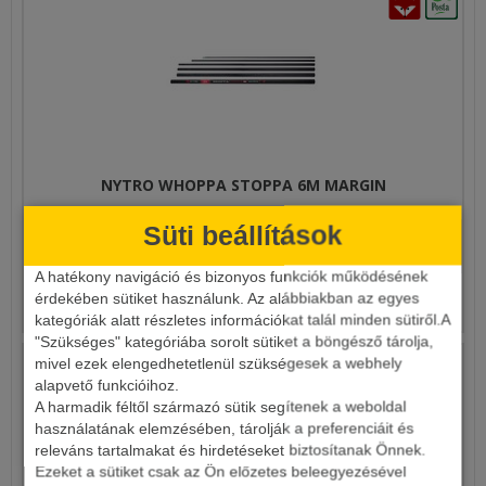
NYTRO WHOPPA STOPPA 6M MARGIN
Süti beállítások
20 490 Ft
A hatékony navigáció és bizonyos funkciók működésének
érdekében sütiket használunk. Az alábbiakban az egyes
Részletek
kategóriák alatt részletes információkat talál minden sütiről.A
"Szükséges" kategóriába sorolt sütiket a böngésző tárolja,
mivel ezek elengedhetetlenül szükségesek a webhely
alapvető funkcióihoz.
A harmadik féltől származó sütik segítenek a weboldal
használatának elemzésében, tárolják a preferenciáit és
releváns tartalmakat és hirdetéseket biztosítanak Önnek.
Ezeket a sütiket csak az Ön előzetes beleegyezésével