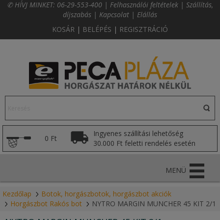
✆ HÍVJ MINKET:
06-29-553-400
|
Felhasználói feltételek
|
Szállítás,
díjszabás
|
Kapcsolat
|
Elállás
KOSÁR
|
BELÉPÉS
|
REGISZTRÁCIÓ
Ingyenes szállítási lehetőség
0 Ft
30.000 Ft feletti rendelés esetén
MENÜ
Kezdőlap
Botok, horgászbotok, horgászbot akciók
Horgászbot Rakós bot
NYTRO MARGIN MUNCHER 45 KIT 2/1