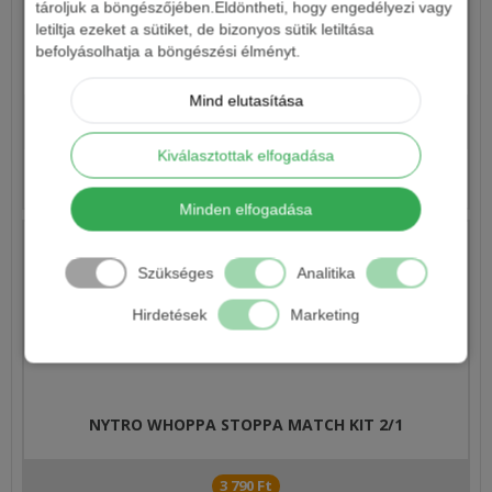
tároljuk a böngészőjében.Eldöntheti, hogy engedélyezi vagy
letiltja ezeket a sütiket, de bizonyos sütik letiltása
befolyásolhatja a böngészési élményt.
NYTRO WHOPPA STOPPA POWER KIT 2/1
Mind elutasítása
4 790 Ft
Kiválasztottak elfogadása
Részletek
Minden elfogadása
Szükséges
Analitika
Hirdetések
Marketing
NYTRO WHOPPA STOPPA MATCH KIT 2/1
3 790 Ft