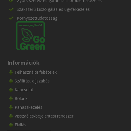
Gyors szerviz és garanciális problémakezelés
Szakszerű kiszolgálás és ügyfélkezelés
Környezettudatosság
Információk
Felhasználói feltételek
Szállítás, díjszabás
Kapcsolat
Rólunk
Panaszkezelés
Visszaélés-bejelentési rendszer
Elállás