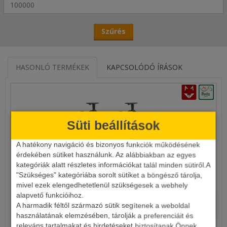
HASONLÓ TERMÉKEK
KAPCSOLÓDÓ ÍRÁSOK
Süti beállítások
A hatékony navigáció és bizonyos funkciók működésének
érdekében sütiket használunk. Az alábbiakban az egyes
kategóriák alatt részletes információkat talál minden sütiről.A
BANAX HELICON 5600NF NYELETŐFÉKES ORSÓ 2DB-OS
"Szükséges" kategóriába sorolt sütiket a böngésző tárolja,
DUOPACK
mivel ezek elengedhetetlenül szükségesek a webhely
alapvető funkcióihoz.
59 980 Ft
A harmadik féltől származó sütik segítenek a weboldal
47 990 Ft
használatának elemzésében, tárolják a preferenciáit és
releváns tartalmakat és hirdetéseket biztosítanak Önnek.