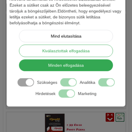
Részletek
Ezeket a sütiket csak az Ön előzetes beleegyezésével
tároljuk a böngészőjében.Eldöntheti, hogy engedélyezi vagy
letiltja ezeket a sütiket, de bizonyos sütik letiltása
befolyásolhatja a böngészési élményt.
Mind elutasítása
Kiválasztottak elfogadása
Minden elfogadása
KAMASAKI SUPER CAT HARCSÁZÓ SZETT
29 900 Ft
Szükséges
Analitika
23 990 Ft
Hirdetések
Marketing
Részletek