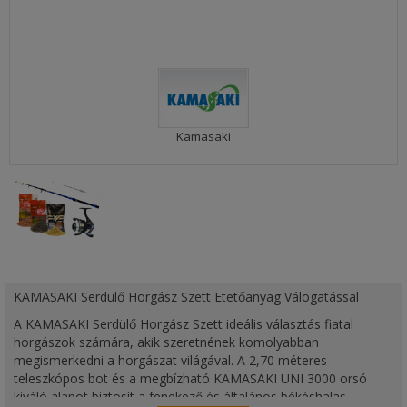
Kamasaki
KAMASAKI Serdülő Horgász Szett Etetőanyag Válogatással
A KAMASAKI Serdülő Horgász Szett ideális választás fiatal
horgászok számára, akik szeretnének komolyabban
megismerkedni a horgászat világával. A 2,70 méteres
teleszkópos bot és a megbízható KAMASAKI UNI 3000 orsó
kiváló alapot biztosít a fenekező és általános békéshalas