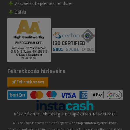
Visszaélés-bejelentési rendszer
Elállás
Feliratkozás hírlevélre
Feliratkozom
Részletfizetési lehetőség a Pecaplázában! Részletek itt!
A PecaPláza horgászbolt és horgász webshop minden gyakori hazai
horgászmódszerhez kínál horgászfelszerelést!
Legyen az általános úszós,