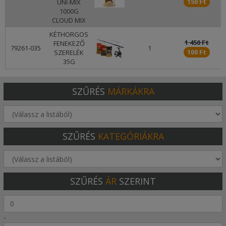
150 Ft
UNI-MIX
1000G
CLOUD MIX
KÉTHORGOS
1 450 Ft
FENEKEZŐ
79261-035
1
100 Ft
SZERELÉK
35G
SZŰRÉS
MÁRKÁKRA
SZŰRÉS
KATEGÓRIÁKRA
SZŰRÉS
ÁR
SZERINT
-