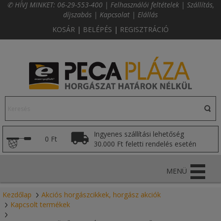
✆ HÍVJ MINKET:
06-29-553-400
|
Felhasználói feltételek
|
Szállítás,
díjszabás
|
Kapcsolat
|
Elállás
KOSÁR
|
BELÉPÉS
|
REGISZTRÁCIÓ
Ingyenes szállítási lehetőség
0 Ft
30.000 Ft feletti rendelés esetén
MENÜ
Kezdőlap
Akciós horgászcikkek, horgász akciók
Kapcsolt termékek