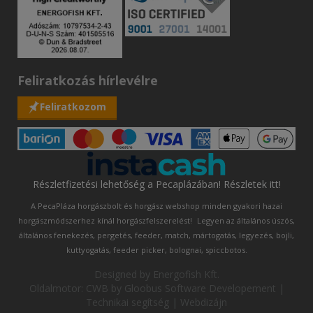
Feliratkozás hírlevélre
Feliratkozom
Részletfizetési lehetőség a Pecaplázában! Részletek itt!
A PecaPláza horgászbolt és horgász webshop minden gyakori hazai
horgászmódszerhez kínál horgászfelszerelést!
Legyen az általános úszós,
általános fenekezés, pergetés, feeder, match, mártogatás, legyezés, bojli,
kuttyogatás, feeder picker, bolognai, spiccbotos.
Designed by
Energofish Kft
.
Oldalmotor:
CWB
by
Gloobus Software Developement
|
Technikai segítség
|
Webdizájn