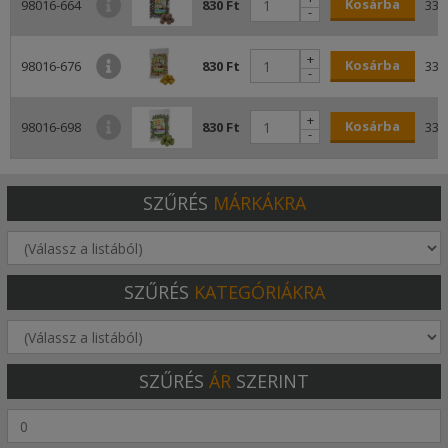
Kosárba
98016-664
830 Ft
332
-
+
Kosárba
98016-676
830 Ft
332
-
+
Kosárba
98016-698
830 Ft
332
-
SZŰRÉS
MÁRKÁKRA
SZŰRÉS
KATEGÓRIÁKRA
SZŰRÉS
ÁR
SZERINT