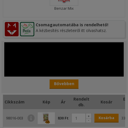
Benzar Mix
Csomagautomatába is rendelhető!
A kézbesítés részleteiről itt olvashatsz.
Bővebben
Rendelt
E
Cikkszám
Kép
Ár
Kosár
db.
Benzár Turbo bojli
+
Kosárba
98016-003
830 Ft
332
-
Azoknak a horgászoknak kiknek nincs sem idejük, sem eszközük