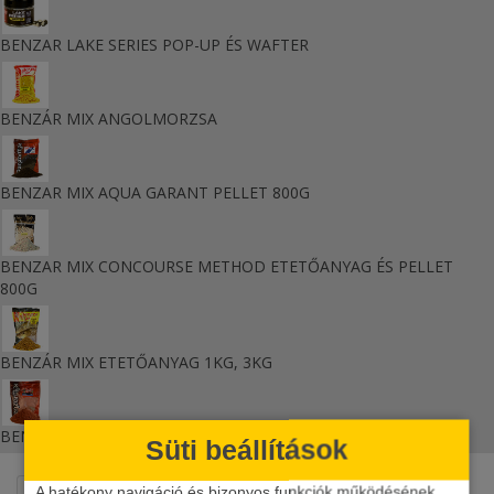
BENZAR LAKE SERIES POP-UP ÉS WAFTER
BENZÁR MIX ANGOLMORZSA
BENZAR MIX AQUA GARANT PELLET 800G
BENZAR MIX CONCOURSE METHOD ETETŐANYAG ÉS PELLET
800G
BENZÁR MIX ETETŐANYAG 1KG, 3KG
BENZAR MIX TURBO GROUNDBAIT ETETŐANYAG 800G
Süti beállítások
A hatékony navigáció és bizonyos funkciók működésének