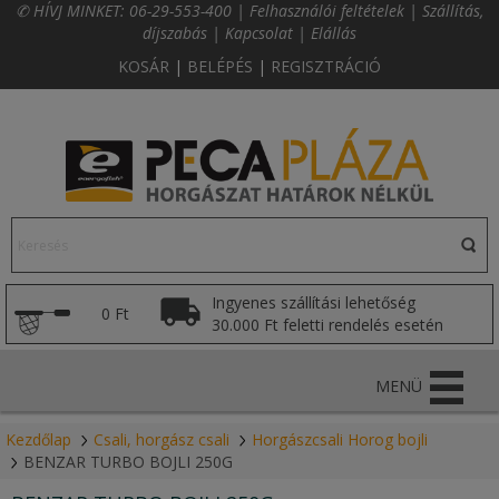
✆ HÍVJ MINKET:
06-29-553-400
|
Felhasználói feltételek
|
Szállítás,
díjszabás
|
Kapcsolat
|
Elállás
KOSÁR
|
BELÉPÉS
|
REGISZTRÁCIÓ
Ingyenes szállítási lehetőség
0 Ft
30.000 Ft feletti rendelés esetén
MENÜ
Kezdőlap
Csali, horgász csali
Horgászcsali Horog bojli
BENZAR TURBO BOJLI 250G