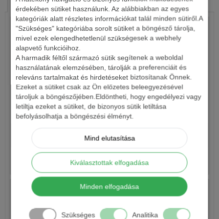
HASONLÓ TERMÉKEK
KAPCSOLÓDÓ ÍRÁSOK
érdekében sütiket használunk. Az alábbiakban az egyes
kategóriák alatt részletes információkat talál minden sütiről.A
"Szükséges" kategóriába sorolt sütiket a böngésző tárolja,
mivel ezek elengedhetetlenül szükségesek a webhely
alapvető funkcióihoz.
A harmadik féltől származó sütik segítenek a weboldal
használatának elemzésében, tárolják a preferenciáit és
releváns tartalmakat és hirdetéseket biztosítanak Önnek.
Ezeket a sütiket csak az Ön előzetes beleegyezésével
tároljuk a böngészőjében.Eldöntheti, hogy engedélyezi vagy
letiltja ezeket a sütiket, de bizonyos sütik letiltása
BENZAR TURBO BICOLOR BOJLI 250G
befolyásolhatja a böngészési élményt.
1 050 Ft
Mind elutasítása
Részletek
Kiválasztottak elfogadása
Minden elfogadása
Szükséges
Analitika