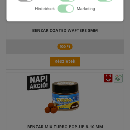
Hirdetések
Marketing
BENZAR COATED WAFTERS 8MM
900 Ft
Részletek
BENZAR MIX TURBO POP-UP 8-10 MM